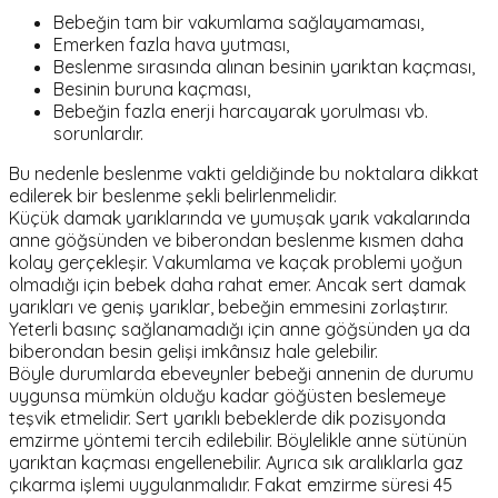
Bebeğin tam bir vakumlama sağlayamaması,
Emerken fazla hava yutması,
Beslenme sırasında alınan besinin yarıktan kaçması,
Besinin buruna kaçması,
Bebeğin fazla enerji harcayarak yorulması vb.
sorunlardır.
Bu nedenle beslenme vakti geldiğinde bu noktalara dikkat
edilerek bir beslenme şekli belirlenmelidir.
Küçük damak yarıklarında ve yumuşak yarık vakalarında
anne göğsünden ve biberondan beslenme kısmen daha
kolay gerçekleşir. Vakumlama ve kaçak problemi yoğun
olmadığı için bebek daha rahat emer. Ancak sert damak
yarıkları ve geniş yarıklar, bebeğin emmesini zorlaştırır.
Yeterli basınç sağlanamadığı için anne göğsünden ya da
biberondan besin gelişi imkânsız hale gelebilir.
Böyle durumlarda ebeveynler bebeği annenin de durumu
uygunsa mümkün olduğu kadar göğüsten beslemeye
teşvik etmelidir. Sert yarıklı bebeklerde dik pozisyonda
emzirme yöntemi tercih edilebilir. Böylelikle anne sütünün
yarıktan kaçması engellenebilir. Ayrıca sık aralıklarla gaz
çıkarma işlemi uygulanmalıdır. Fakat emzirme süresi 45