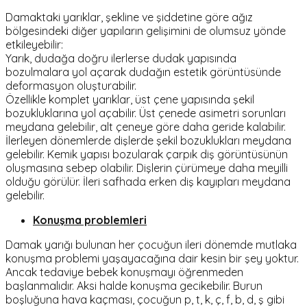
Damaktaki yarıklar, şekline ve şiddetine göre ağız
bölgesindeki diğer yapıların gelişimini de olumsuz yönde
etkileyebilir:
Yarık, dudağa doğru ilerlerse dudak yapısında
bozulmalara yol açarak dudağın estetik görüntüsünde
deformasyon oluşturabilir.
Özellikle komplet yarıklar, üst çene yapısında şekil
bozukluklarına yol açabilir. Üst çenede asimetri sorunları
meydana gelebilir, alt çeneye göre daha geride kalabilir.
İlerleyen dönemlerde dişlerde şekil bozuklukları meydana
gelebilir. Kemik yapısı bozularak çarpık diş görüntüsünün
oluşmasına sebep olabilir. Dişlerin çürümeye daha meyilli
olduğu görülür. İleri safhada erken diş kayıpları meydana
gelebilir.
Konuşma problemleri
Damak yarığı bulunan her çocuğun ileri dönemde mutlaka
konuşma problemi yaşayacağına dair kesin bir şey yoktur.
Ancak tedaviye bebek konuşmayı öğrenmeden
başlanmalıdır. Aksi halde konuşma gecikebilir. Burun
boşluğuna hava kaçması, çocuğun p, t, k, ç, f, b, d, ş gibi