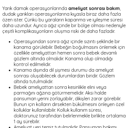
Yarık damak operasyonlarında
ameliyat sonrası bakım
,
dudak yarıkları operasyonlarına kıyasla biraz daha fazla
özen ister. Çünkü bu yaraların kapanma ve iyileşme süresi
daha uzundur. Ayrıca ağız içinde bir bölge olması nedeniyle
çeşitli komplikasyonların oluşma riski de daha fazladır.
Operasyondan sonra ağız içinde sızıntı şeklinde bir
kanama görülebilir. Bebeğin boğulmasını önlemek için
özellikle ameliyattan hemen sonra bebek devamlı
gözlem altında olmalıdır. Kanama olup olmadığı
kontrol edilmelidir.
Kanama dışında dil şişmesi durumu da ameliyat
sonrası oluşabilecek durumlardan biridir. Gözlem
altında tutulmalıdır.
Bebek ameliyattan sonra kesinlikle elini veya
parmağını ağzına götürmemelidir. Aksi halde
pansuman yerini zorlayabilir, dikişleri zarar görebilir.
Bunun için kolların dirsekten bükülmesini önleyen özel
kolluklar kullanılabilir. Kolluk kullanım süresi,
doktorunuz tarafından belirlenmekle birlikte ortalama
1 ay sürebilir.
Ameliyat yeri temiz tutulmalıdır. Pansuman bakımı