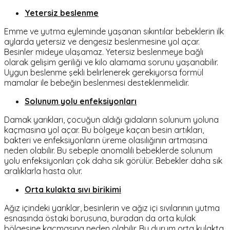
Yetersiz beslenme
Emme ve yutma eyleminde yaşanan sıkıntılar bebeklerin ilk
aylarda yetersiz ve dengesiz beslenmesine yol açar.
Besinler mideye ulaşamaz. Yetersiz beslenmeye bağlı
olarak gelişim geriliği ve kilo alamama sorunu yaşanabilir.
Uygun beslenme şekli belirlenerek gerekiyorsa formül
mamalar ile bebeğin beslenmesi desteklenmelidir.
Solunum yolu enfeksiyonları
Damak yarıkları, çocuğun aldığı gıdaların solunum yoluna
kaçmasına yol açar. Bu bölgeye kaçan besin artıkları,
bakteri ve enfeksiyonların üreme olasılığının artmasına
neden olabilir. Bu sebeple anomalili bebeklerde solunum
yolu enfeksiyonları çok daha sık görülür. Bebekler daha sık
aralıklarla hasta olur.
Orta kulakta sıvı birikimi
Ağız içindeki yarıklar, besinlerin ve ağız içi sıvılarının yutma
esnasında östaki borusuna, buradan da orta kulak
bölgesine kaçmasına neden olabilir. Bu durum orta kulakta