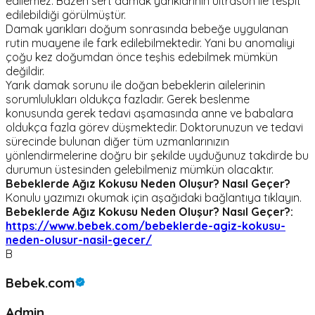
edilemez. Bazen sert damak yarıklarının ultrason ile tespit
edilebildiği görülmüştür.
Damak yarıkları doğum sonrasında bebeğe uygulanan
rutin muayene ile fark edilebilmektedir. Yani bu anomaliyi
çoğu kez doğumdan önce teşhis edebilmek mümkün
değildir.
Yarık damak sorunu ile doğan bebeklerin ailelerinin
sorumlulukları oldukça fazladır. Gerek beslenme
konusunda gerek tedavi aşamasında anne ve babalara
oldukça fazla görev düşmektedir. Doktorunuzun ve tedavi
sürecinde bulunan diğer tüm uzmanlarınızın
yönlendirmelerine doğru bir şekilde uyduğunuz takdirde bu
durumun üstesinden gelebilmeniz mümkün olacaktır.
Bebeklerde Ağız Kokusu Neden Oluşur? Nasıl Geçer?
Konulu yazımızı okumak için aşağıdaki bağlantıya tıklayın.
Bebeklerde Ağız Kokusu Neden Oluşur? Nasıl Geçer?:
https://www.bebek.com/bebeklerde-agiz-kokusu-
neden-olusur-nasil-gecer/
B
Bebek.com
Admin