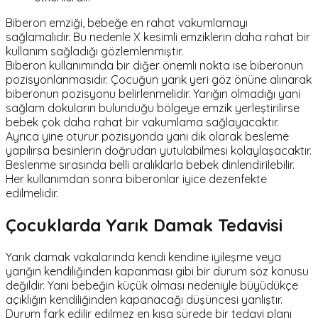
Biberon emziği, bebeğe en rahat vakumlamayı
sağlamalıdır. Bu nedenle X kesimli emziklerin daha rahat bir
kullanım sağladığı gözlemlenmiştir.
Biberon kullanımında bir diğer önemli nokta ise biberonun
pozisyonlanmasıdır. Çocuğun yarık yeri göz önüne alınarak
biberonun pozisyonu belirlenmelidir. Yarığın olmadığı yani
sağlam dokuların bulunduğu bölgeye emzik yerleştirilirse
bebek çok daha rahat bir vakumlama sağlayacaktır.
Ayrıca yine oturur pozisyonda yani dik olarak besleme
yapılırsa besinlerin doğrudan yutulabilmesi kolaylaşacaktır.
Beslenme sırasında belli aralıklarla bebek dinlendirilebilir.
Her kullanımdan sonra biberonlar iyice dezenfekte
edilmelidir.
Çocuklarda Yarık Damak Tedavisi
Yarık damak vakalarında kendi kendine iyileşme veya
yarığın kendiliğinden kapanması gibi bir durum söz konusu
değildir. Yani bebeğin küçük olması nedeniyle büyüdükçe
açıklığın kendiliğinden kapanacağı düşüncesi yanlıştır.
Durum fark edilir edilmez en kısa sürede bir tedavi planı