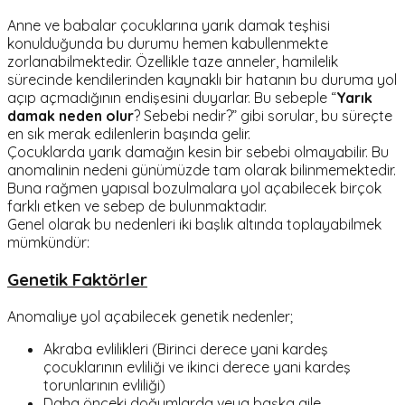
Anne ve babalar çocuklarına yarık damak teşhisi
konulduğunda bu durumu hemen kabullenmekte
zorlanabilmektedir. Özellikle taze anneler, hamilelik
sürecinde kendilerinden kaynaklı bir hatanın bu duruma yol
açıp açmadığının endişesini duyarlar. Bu sebeple “
Yarık
damak neden olur
? Sebebi nedir?” gibi sorular, bu süreçte
en sık merak edilenlerin başında gelir.
Çocuklarda yarık damağın kesin bir sebebi olmayabilir. Bu
anomalinin nedeni günümüzde tam olarak bilinmemektedir.
Buna rağmen yapısal bozulmalara yol açabilecek birçok
farklı etken ve sebep de bulunmaktadır.
Genel olarak bu nedenleri iki başlık altında toplayabilmek
mümkündür:
Genetik Faktörler
Anomaliye yol açabilecek genetik nedenler;
Akraba evlilikleri (Birinci derece yani kardeş
çocuklarının evliliği ve ikinci derece yani kardeş
torunlarının evliliği)
Daha önceki doğumlarda veya başka aile