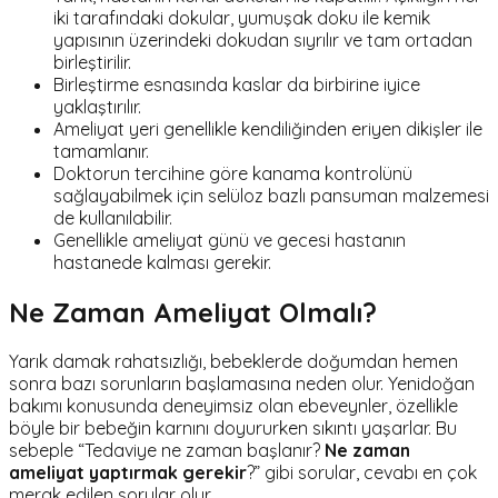
iki tarafındaki dokular, yumuşak doku ile kemik
yapısının üzerindeki dokudan sıyrılır ve tam ortadan
birleştirilir.
Birleştirme esnasında kaslar da birbirine iyice
yaklaştırılır.
Ameliyat yeri genellikle kendiliğinden eriyen dikişler ile
tamamlanır.
Doktorun tercihine göre kanama kontrolünü
sağlayabilmek için selüloz bazlı pansuman malzemesi
de kullanılabilir.
Genellikle ameliyat günü ve gecesi hastanın
hastanede kalması gerekir.
Ne Zaman Ameliyat Olmalı?
Yarık damak rahatsızlığı, bebeklerde doğumdan hemen
sonra bazı sorunların başlamasına neden olur. Yenidoğan
bakımı konusunda deneyimsiz olan ebeveynler, özellikle
böyle bir bebeğin karnını doyururken sıkıntı yaşarlar. Bu
sebeple “Tedaviye ne zaman başlanır?
Ne zaman
ameliyat yaptırmak gerekir
?” gibi sorular, cevabı en çok
merak edilen sorular olur.