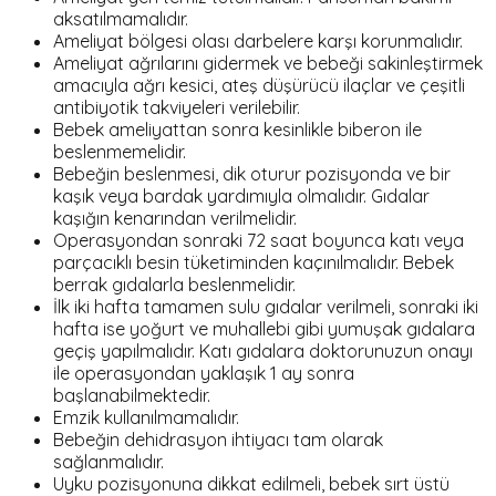
aksatılmamalıdır.
Ameliyat bölgesi olası darbelere karşı korunmalıdır.
Ameliyat ağrılarını gidermek ve bebeği sakinleştirmek
amacıyla ağrı kesici, ateş düşürücü ilaçlar ve çeşitli
antibiyotik takviyeleri verilebilir.
Bebek ameliyattan sonra kesinlikle biberon ile
beslenmemelidir.
Bebeğin beslenmesi, dik oturur pozisyonda ve bir
kaşık veya bardak yardımıyla olmalıdır. Gıdalar
kaşığın kenarından verilmelidir.
Operasyondan sonraki 72 saat boyunca katı veya
parçacıklı besin tüketiminden kaçınılmalıdır. Bebek
berrak gıdalarla beslenmelidir.
İlk iki hafta tamamen sulu gıdalar verilmeli, sonraki iki
hafta ise yoğurt ve muhallebi gibi yumuşak gıdalara
geçiş yapılmalıdır. Katı gıdalara doktorunuzun onayı
ile operasyondan yaklaşık 1 ay sonra
başlanabilmektedir.
Emzik kullanılmamalıdır.
Bebeğin dehidrasyon ihtiyacı tam olarak
sağlanmalıdır.
Uyku pozisyonuna dikkat edilmeli, bebek sırt üstü