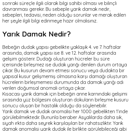
sonraki süreçle ilgili olarak bilgi sahibi olması ve bilinçli
davranması gerekir. Bu sebeple yarık damak nedir,
sebepleri, tedavisi, neden olduğu sorunlar ve merak edilen
her şeyle ilgili bilgi edinmeye hazır olmalısınız.
Yarık Damak Nedir?
Bebeğin dudak yapısı gebelikte yaklaşık 4. ve 7. haftalar
arasında, damak yapısı ise 8. ve 12. haftalar arasında
gelişim gösterir. Dudağı oluşturan hücreler bu süre
içerisinde birleşmez ise dudak yarığı denilen durum ortaya
çıkar. Bu kusurun devam etmesi sonucu veya dudakta bir
yapısal kusur gelişmemiş olmasına karşı damağı oluşturan
hücrelerin birleşmemesi durumunda da damak yarığı adı
verilen doğumsal anomali ortaya çıkar.
Kısacası yarık damak için bebeğin anne karnındaki gelişimi
sırasında yüz bölgesini oluşturan dokuların birleşme kusuru
sonucu oluşan bir hastalık olduğu da söylenebilir.
Yarık damak ve dudak anomalisi her 1000 gebelikten 1’inde
görülebilmektedir. Bununla beraber Asyalılarda daha sık,
siyah ırkta daha seyrek karşılaşılan bir rahatsızlıktır. Yarık
damak anomalisi yarık dudak ile birlikte görülebileceği gibi