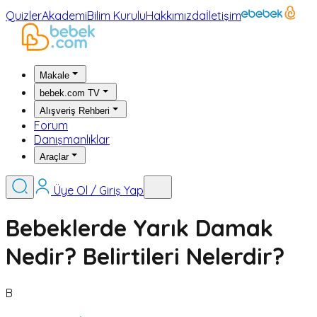
Quizler
Akademi
Bilim Kurulu
Hakkımızda
İletişim
Makale
bebek.com TV
Alışveriş Rehberi
Forum
Danışmanlıklar
Araçlar
Üye Ol / Giriş Yap
Bebeklerde Yarık Damak
Nedir? Belirtileri Nelerdir?
B