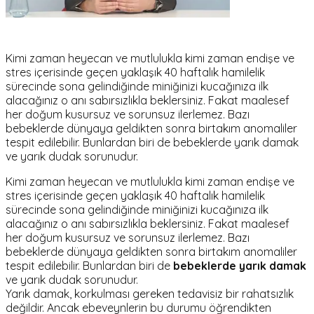
Kimi zaman heyecan ve mutlulukla kimi zaman endişe ve
stres içerisinde geçen yaklaşık 40 haftalık hamilelik
sürecinde sona gelindiğinde miniğinizi kucağınıza ilk
alacağınız o anı sabırsızlıkla beklersiniz. Fakat maalesef
her doğum kusursuz ve sorunsuz ilerlemez. Bazı
bebeklerde dünyaya geldikten sonra birtakım anomaliler
tespit edilebilir. Bunlardan biri de bebeklerde yarık damak
ve yarık dudak sorunudur.
Kimi zaman heyecan ve mutlulukla kimi zaman endişe ve
stres içerisinde geçen yaklaşık 40 haftalık hamilelik
sürecinde sona gelindiğinde miniğinizi kucağınıza ilk
alacağınız o anı sabırsızlıkla beklersiniz. Fakat maalesef
her doğum kusursuz ve sorunsuz ilerlemez. Bazı
bebeklerde dünyaya geldikten sonra birtakım anomaliler
tespit edilebilir. Bunlardan biri de
bebeklerde yarık damak
ve yarık dudak sorunudur.
Yarık damak, korkulması gereken tedavisiz bir rahatsızlık
değildir. Ancak ebeveynlerin bu durumu öğrendikten