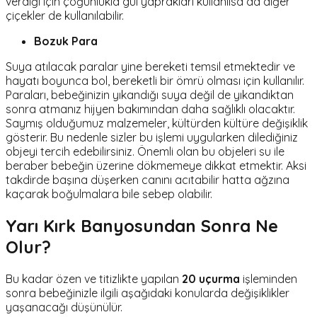
verdiği için çoğunlukla gül yaprakları kullanılsa da diğer
çiçekler de kullanılabilir.
Bozuk Para
Suya atılacak paralar yine bereketi temsil etmektedir ve
hayatı boyunca bol, bereketli bir ömrü olması için kullanılır.
Paraları, bebeğinizin yıkandığı suya değil de yıkandıktan
sonra atmanız hijyen bakımından daha sağlıklı olacaktır.
Saymış olduğumuz malzemeler, kültürden kültüre değişiklik
gösterir. Bu nedenle sizler bu işlemi uygularken dilediğiniz
objeyi tercih edebilirsiniz. Önemli olan bu objeleri su ile
beraber bebeğin üzerine dökmemeye dikkat etmektir. Aksi
takdirde başına düşerken canını acıtabilir hatta ağzına
kaçarak boğulmalara bile sebep olabilir.
Yarı Kırk Banyosundan Sonra Ne
Olur?
Bu kadar özen ve titizlikte yapılan
20 uçurma
işleminden
sonra bebeğinizle ilgili aşağıdaki konularda değişiklikler
yaşanacağı düşünülür.