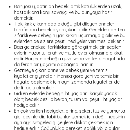
Banyosu yaptırılan bebek, artık kötülüklerden uzak,
hastalıklara karşı savaşçı ve bu dünyaya hazır
demektir.
Tıpkı kırk çıkarmada olduğu gibi dileyen anneler
tarafından bebek dışarı çıkarılabilir. Genelde adetten
7 farklı eve bebeğin yarı kırkını uçurmaya gidilir ve bu
evlerden de sizlere çeşitli hediyeler verilmesi beklenir.
Bazı geleneksel farklılıklara göre gitmek için seçilen
evlerin huzurlu, ferah ve mutlu evler olmasına dikkat
edilir. Böylece bebeğin yuvasında ve ileriki hayatında
da ferah bir yaşamı olacağına inanılır.
Gezmeye çıkan anne ve bebek yeni ve temiz
kıyafetler giymelidir. İnanışa göre yeni ve temiz bir
hayata başlamak için aynı zamanda kıyafetler de
derli toplu olmalıdır.
Gidilen evlerde bebeğin ihtiyaçlarını karşılayacak
olan; bebek bezi, biberon, tulum vb. çeşitli ihtiyaçlar
hediye edilir.
En çok verilen hediyeler; pirinç, şeker, tuz ve yumurta
gibi besinlerdir. Tabii bunlar yemek için değil, hepsinin
ayrı ayrı simgelediği şeylere dikkat çekmek için
hediye edilir. Çoğunlukla bereket, sağlık vb. olayları