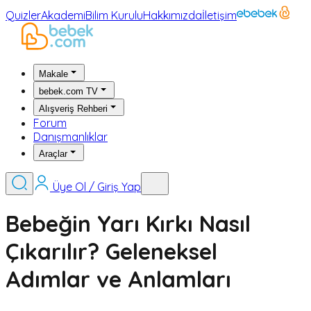
Quizler
Akademi
Bilim Kurulu
Hakkımızda
İletişim
Makale
bebek.com TV
Alışveriş Rehberi
Forum
Danışmanlıklar
Araçlar
Üye Ol / Giriş Yap
Bebeğin Yarı Kırkı Nasıl
Çıkarılır? Geleneksel
Adımlar ve Anlamları