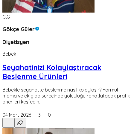
G,G
Gökçe Güler
Diyetisyen
Bebek
Seyahatinizi Kolaylaştıracak
Beslenme Ürünleri
Bebekle seyahatte beslenme nasıl kolaylaşır? Formül
mama ve ek gıda sürecinde yolculuğu rahatlatacak pratik
önerileri keşfedin.
04 Mart 2026
3
0