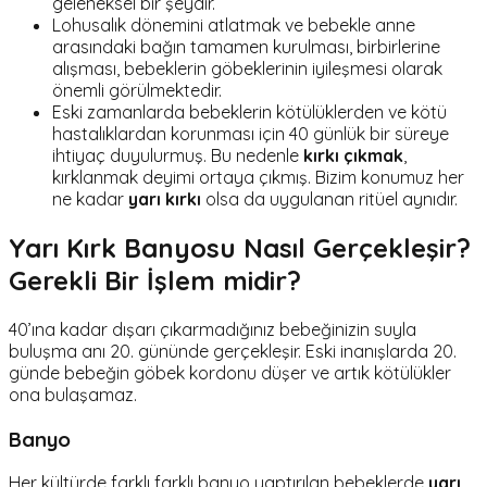
geleneksel bir şeydir.
Lohusalık dönemini atlatmak ve bebekle anne
arasındaki bağın tamamen kurulması, birbirlerine
alışması, bebeklerin göbeklerinin iyileşmesi olarak
önemli görülmektedir.
Eski zamanlarda bebeklerin kötülüklerden ve kötü
hastalıklardan korunması için 40 günlük bir süreye
ihtiyaç duyulurmuş. Bu nedenle
kırkı çıkmak
,
kırklanmak deyimi ortaya çıkmış. Bizim konumuz her
ne kadar
yarı kırkı
olsa da uygulanan ritüel aynıdır.
Yarı Kırk Banyosu Nasıl Gerçekleşir?
Gerekli Bir İşlem midir?
40’ına kadar dışarı çıkarmadığınız bebeğinizin suyla
buluşma anı 20. gününde gerçekleşir. Eski inanışlarda 20.
günde bebeğin göbek kordonu düşer ve artık kötülükler
ona bulaşamaz.
Banyo
Her kültürde farklı farklı banyo yaptırılan bebeklerde
yarı