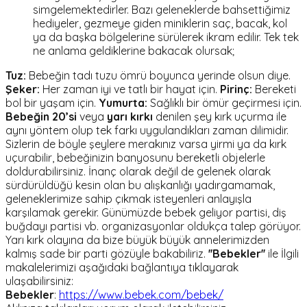
simgelemektedirler. Bazı geleneklerde bahsettiğimiz
hediyeler, gezmeye giden miniklerin saç, bacak, kol
ya da başka bölgelerine sürülerek ikram edilir. Tek tek
ne anlama geldiklerine bakacak olursak;
Tuz:
Bebeğin tadı tuzu ömrü boyunca yerinde olsun diye.
Şeker:
Her zaman iyi ve tatlı bir hayat için.
Pirinç:
Bereketi
bol bir yaşam için.
Yumurta:
Sağlıklı bir ömür geçirmesi için.
Bebeğin 20’si
veya
yarı kırkı
denilen şey kırk uçurma ile
aynı yöntem olup tek farkı uygulandıkları zaman dilimidir.
Sizlerin de böyle şeylere merakınız varsa yirmi ya da kırk
uçurabilir, bebeğinizin banyosunu bereketli objelerle
doldurabilirsiniz. İnanç olarak değil de gelenek olarak
sürdürüldüğü kesin olan bu alışkanlığı yadırgamamak,
geleneklerimize sahip çıkmak isteyenleri anlayışla
karşılamak gerekir. Günümüzde bebek geliyor partisi, diş
buğdayı partisi vb. organizasyonlar oldukça talep görüyor.
Yarı kırk olayına da bize büyük büyük annelerimizden
kalmış sade bir parti gözüyle bakabiliriz.
''Bebekler''
ile İlgili
makalelerimizi aşağıdaki bağlantıya tıklayarak
ulaşabilirsiniz:
Bebekler
:
https://www.bebek.com/bebek/