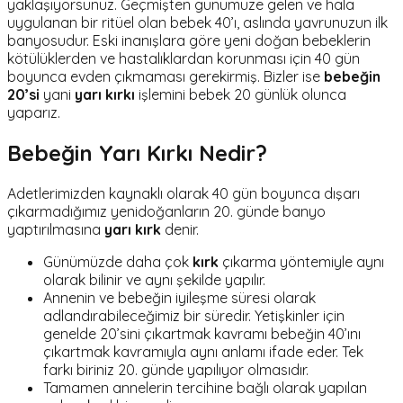
yaklaşıyorsunuz. Geçmişten günümüze gelen ve hala
uygulanan bir ritüel olan bebek 40’ı, aslında yavrunuzun ilk
banyosudur. Eski inanışlara göre yeni doğan bebeklerin
kötülüklerden ve hastalıklardan korunması için 40 gün
boyunca evden çıkmaması gerekirmiş. Bizler ise
bebeğin
20’si
yani
yarı kırkı
işlemini bebek 20 günlük olunca
yaparız.
Bebeğin Yarı Kırkı Nedir?
Adetlerimizden kaynaklı olarak 40 gün boyunca dışarı
çıkarmadığımız yenidoğanların 20. günde banyo
yaptırılmasına
yarı kırk
denir.
Günümüzde daha çok
kırk
çıkarma yöntemiyle aynı
olarak bilinir ve aynı şekilde yapılır.
Annenin ve bebeğin iyileşme süresi olarak
adlandırabileceğimiz bir süredir. Yetişkinler için
genelde 20’sini çıkartmak kavramı bebeğin 40’ını
çıkartmak kavramıyla aynı anlamı ifade eder. Tek
farkı biriniz 20. günde yapılıyor olmasıdır.
Tamamen annelerin tercihine bağlı olarak yapılan