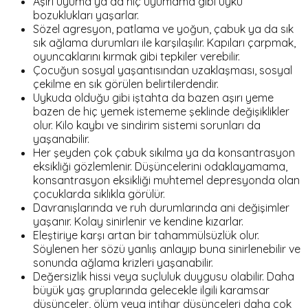
Aşırı uyuma ya da hiç uyumama gibi uyku
bozuklukları yaşarlar.
Sözel agresyon, patlama ve yoğun, çabuk ya da sık
sık ağlama durumları ile karşılaşılır. Kapıları çarpmak,
oyuncaklarını kırmak gibi tepkiler verebilir.
Çocuğun sosyal yaşantısından uzaklaşması, sosyal
çekilme en sık görülen belirtilerdendir.
Uykuda olduğu gibi iştahta da bazen aşırı yeme
bazen de hiç yemek istememe şeklinde değişiklikler
olur. Kilo kaybı ve sindirim sistemi sorunları da
yaşanabilir.
Her şeyden çok çabuk sıkılma ya da konsantrasyon
eksikliği gözlemlenir. Düşüncelerini odaklayamama,
konsantrasyon eksikliği muhtemel depresyonda olan
çocuklarda sıklıkla görülür.
Davranışlarında ve ruh durumlarında ani değişimler
yaşanır. Kolay sinirlenir ve kendine kızarlar.
Eleştiriye karşı artan bir tahammülsüzlük olur.
Söylenen her sözü yanlış anlayıp buna sinirlenebilir ve
sonunda ağlama krizleri yaşanabilir.
Değersizlik hissi veya suçluluk duygusu olabilir. Daha
büyük yaş gruplarında gelecekle ilgili karamsar
düşünceler, ölüm veya intihar düşünceleri daha çok