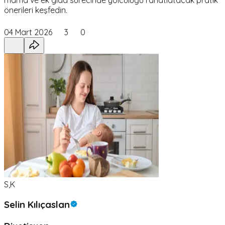
önerileri keşfedin.
04 Mart 2026
3
0
S,K
Selin Kılıçaslan