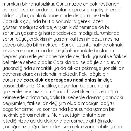
mümkün bir rahatsızlıktır. Günümüzde en çok rastlanan
psikolojik sorunlardan biri olan depresyon yetişkinlerde
olduğu gibi çocukluk döneminde de görülmektedir.
Çocukluk çağında bu tip sorunlara gerekli özen
gösterilmediği takdirde, erişkinlik döneminde de bu
sorunun yaşandığı hatta tedavi edilmediği durumlarda
sorun büyüyerek kişinin yaşam kalitesinin bozulmasına
sebep olduğu bilinmektedir. Sürekli üzüntü halinde olmak,
zevk veren durumlardan keyif almamak ile başlayan
depresyon ilerleyen dönemlerde çeşitli duygusal ve fiziksel
belirtilere sebep olabilir. Çocuklarda ise böyle bir durum
yaşandığında şımarıklık ya da dikkat çekmeye yönelik bir
davranış olarak nitelendirilmektedir. Peki, böyle bir
durumda
çocukluk depresyonu nasıl anlaşılır
diye
düşünebilirsiniz. Öncelikle, yaşanılan bu durumu iyi
gözlemlemelisiniz. Çocuğunuz hissettiklerini size doğru
kelimelerle anlatamayabilir. Bu sebeple davranışlarındaki
değişimleri, fiziksel bir değişim olup olmadığını doğru
değerlendirmeli ve sonrasında konusunda uzman bir
hekimle görüşmelisiniz. Ne hissettiğini anlatmasını
istediğinizde ya da doktorla görüşmeye gittiğinizde
çocuğunuz doğru kelimeleri seçmekte zorlanabilir ya da