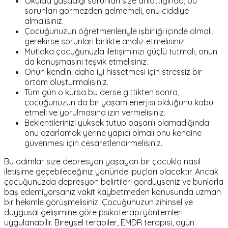
Okulda yaşadığı sorunları size anlattığında, bu
sorunları görmezden gelmemeli, onu ciddiye
almalısınız.
Çocuğunuzun öğretmenleriyle işbirliği içinde olmalı,
gerekirse sorunları birlikte analiz etmelisiniz.
Mutlaka çocuğunuzla iletişiminizi güçlü tutmalı, onun
da konuşmasını teşvik etmelisiniz.
Onun kendini daha iyi hissetmesi için stressiz bir
ortam oluşturmalısınız.
Tüm gün o kursa bu derse gittikten sonra,
çocuğunuzun da bir yaşam enerjisi olduğunu kabul
etmeli ve yorulmasına izin vermelisiniz.
Beklentilerinizi yüksek tutup başarılı olamadığında
onu azarlamak yerine yapıcı olmalı onu kendine
güvenmesi için cesaretlendirmelisiniz.
Bu adımlar size depresyon yaşayan bir çocukla nasıl
iletişime geçebileceğiniz yönünde ipuçları olacaktır. Ancak
çocuğunuzda depresyon belirtileri gördüyseniz ve bunlarla
baş edemiyorsanız vakit kaybetmeden konusunda uzman
bir hekimle görüşmelisiniz. Çocuğunuzun zihinsel ve
duygusal gelişimine göre psikoterapi yöntemleri
uygulanabilir. Bireysel terapiler, EMDR terapisi, oyun