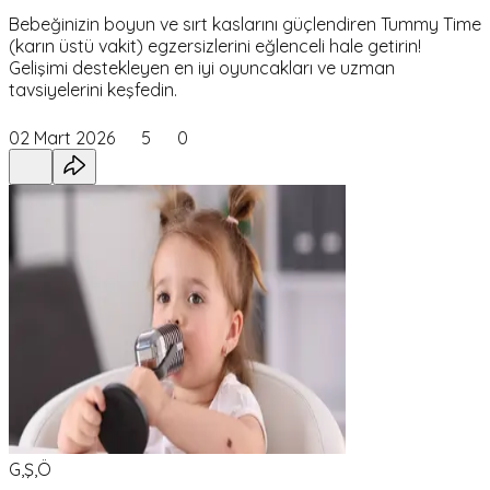
Bebeğinizin boyun ve sırt kaslarını güçlendiren Tummy Time
(karın üstü vakit) egzersizlerini eğlenceli hale getirin!
Gelişimi destekleyen en iyi oyuncakları ve uzman
tavsiyelerini keşfedin.
02 Mart 2026
5
0
G,Ş,Ö