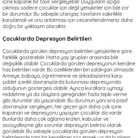
içine kapanık bir tavır sergileyebilir. Duyguların açığa
çıkması sadece çocuklar için değil yetişkinler için bile zor
bir durumdur. Bu sebeple utangaç tavırlarını sakinlikle
karşılamalı ve onu anlatması için cesaretlendirmeniz daha
doğru bir yaklaşım olacaktır.
Çocuklarda Depresyon Belirtileri
Çocuklarda görülen depresyon belirtileri yetişkinlere göre
farklılık gösterebilir. Hatta yaş grupları arasında bile
değişiklik olabilir. Çocuklarda görülen depresyonun kendine
has belirtileri vardır. Bu özelliklerden biri saldırgan olmasıdır.
Anneye, babaya, öğretmenine ve arkadaşlarına karşı
şiddet içerikli davranışlarda bulunması depresyonda
olduğunun göstergesi olabilir. Ayrıca kurallara uymayı
reddetme ya da olaylara gereğinden fazla tepki verme
gibi durumlar da yaşanabilir. Bu durumun yanı sıra pasif
davranışlar sergileyen, her geçen gün daha çok içine
kapanan ve depresyonu yaşayan çocuklar da vardır.
Bunlarda daha çok ağlama krizleri, kabuslar ve
asosyalleşme gibi sorunlar depresyon belirtisi olarak
görülebilir. Bu sebeple çocuklarda görülen depresyon
belirtilerinde tam bir kesinlikten söz etmek ya da bunların