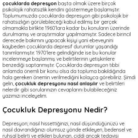
çocuklarda depresyon
başta olmak üzere birçok
psikolojik rahatsızlık kendini göstermeye başlamıştır.
Toplumumuzda çocuklarda depresyon gibi psikolojik bir
rahatsızlığın görülebileceği kabul edilmiş bir gerçek
olmamakla birlikte 1960’lara kadar bu konuların üzerinde
durulmamış ve araştırmalar yapılmamıştır. Sadece birincil
derecede bakımını yapacak kişiyi yani ebeveynini
kaybeden çocuklarda depresif durumlar yaşandığı
tanımlanmıştır. 1970’lere gelindiğinde ise bu konular
incelenmeye başlanmış ve belirtilerinin yetişkinlere
benzediği saptanmıştır. Çocuklarda depresyon tıbbi
anlamda önemli bir konu olsa da topluma bakıldığında
hala gereken önemin verilmediğini kolayca görebiliriz. Şimdi
gelin,
çocukluk depresyonu nasıl anlaşılır
ve belirtileri
nelerdir gibi sorularınızın cevaplarını bulabileceğiniz
yazımızı inceleyelim.
Çocukluk Depresyonu Nedir?
Depresyon; nasıl hissettiğinizi, nasıl düşündüğünüzü ve
nasıl davrandığınızı olumsuz yönde etkileyen, bedensel ve
ruhsal belirti ve etkileri bulunan, ciddi ancak tedavisi