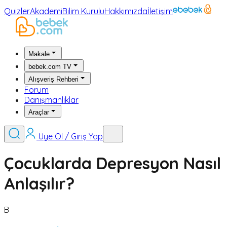
Quizler
Akademi
Bilim Kurulu
Hakkımızda
İletişim
Makale
bebek.com TV
Alışveriş Rehberi
Forum
Danışmanlıklar
Araçlar
Üye Ol / Giriş Yap
Çocuklarda Depresyon Nasıl
Anlaşılır?
B