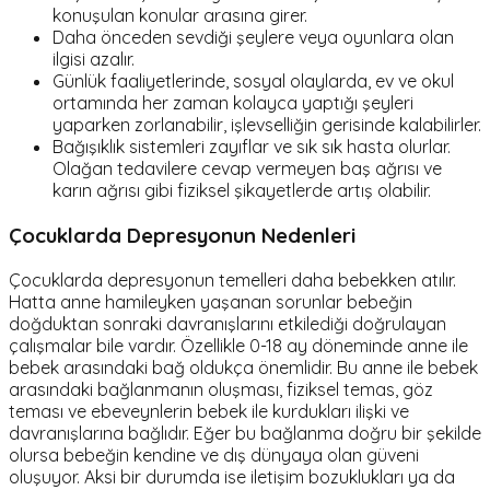
konuşulan konular arasına girer.
Daha önceden sevdiği şeylere veya oyunlara olan
ilgisi azalır.
Günlük faaliyetlerinde, sosyal olaylarda, ev ve okul
ortamında her zaman kolayca yaptığı şeyleri
yaparken zorlanabilir, işlevselliğin gerisinde kalabilirler.
Bağışıklık sistemleri zayıflar ve sık sık hasta olurlar.
Olağan tedavilere cevap vermeyen baş ağrısı ve
karın ağrısı gibi fiziksel şikayetlerde artış olabilir.
Çocuklarda Depresyonun Nedenleri
Çocuklarda depresyonun temelleri daha bebekken atılır.
Hatta anne hamileyken yaşanan sorunlar bebeğin
doğduktan sonraki davranışlarını etkilediği doğrulayan
çalışmalar bile vardır. Özellikle 0-18 ay döneminde anne ile
bebek arasındaki bağ oldukça önemlidir. Bu anne ile bebek
arasındaki bağlanmanın oluşması, fiziksel temas, göz
teması ve ebeveynlerin bebek ile kurdukları ilişki ve
davranışlarına bağlıdır. Eğer bu bağlanma doğru bir şekilde
olursa bebeğin kendine ve dış dünyaya olan güveni
oluşuyor. Aksi bir durumda ise iletişim bozuklukları ya da