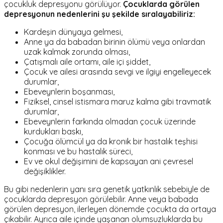
çocukluk depresyonu görülüyor.
Çocuklarda görülen
depresyonun nedenlerini şu şekilde sıralayabiliriz:
Kardeşin dünyaya gelmesi,
Anne ya da babadan birinin ölümü veya onlardan
uzak kalmak zorunda olması,
Çatışmalı aile ortamı, aile içi şiddet,
Çocuk ve ailesi arasında sevgi ve ilgiyi engelleyecek
durumlar,
Ebeveynlerin boşanması,
Fiziksel, cinsel istismara maruz kalma gibi travmatik
durumlar,
Ebeveynlerin farkında olmadan çocuk üzerinde
kurdukları baskı,
Çocuğa ölümcül ya da kronik bir hastalık teşhisi
konması ve bu hastalık süreci,
Ev ve okul değişimini de kapsayan ani çevresel
değişiklikler.
Bu gibi nedenlerin yanı sıra genetik yatkınlık sebebiyle de
çocuklarda depresyon görülebilir. Anne veya babada
görülen depresyon, ilerleyen dönemde çocukta da ortaya
çıkabilir. Ayrıca aile içinde yaşanan olumsuzluklarda bu