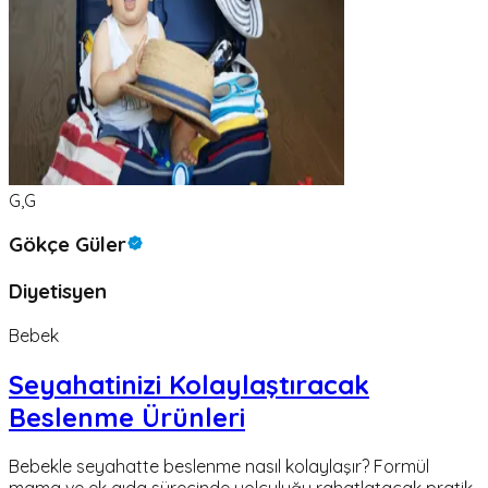
G,G
Gökçe Güler
Diyetisyen
Bebek
Seyahatinizi Kolaylaştıracak
Beslenme Ürünleri
Bebekle seyahatte beslenme nasıl kolaylaşır? Formül
mama ve ek gıda sürecinde yolculuğu rahatlatacak pratik