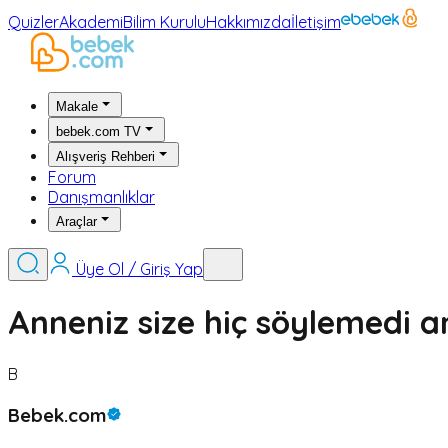
Quizler
Akademi
Bilim Kurulu
Hakkımızda
İletişim
Makale
bebek.com TV
Alışveriş Rehberi
Forum
Danışmanlıklar
Araçlar
Üye Ol / Giriş Yap
Anneniz size hiç söylemedi a
B
Bebek.com