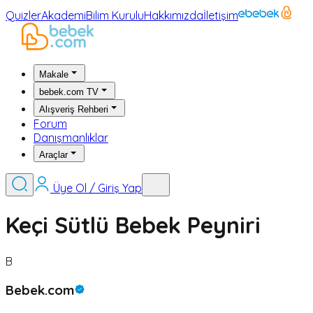
Quizler
Akademi
Bilim Kurulu
Hakkımızda
İletişim
Makale
bebek.com TV
Alışveriş Rehberi
Forum
Danışmanlıklar
Araçlar
Üye Ol / Giriş Yap
Keçi Sütlü Bebek Peyniri
B
Bebek.com