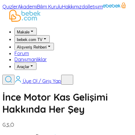
Quizler
Akademi
Bilim Kurulu
Hakkımızda
İletişim
Makale
bebek.com TV
Alışveriş Rehberi
Forum
Danışmanlıklar
Araçlar
Üye Ol / Giriş Yap
İnce Motor Kas Gelişimi
Hakkında Her Şey
G,Ş,Ö