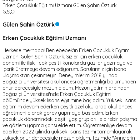
Erken Çocukluk Eğitimi Uzmanı Gülen Şahin Öztürk
G,Ş,Ö
Gülen Şahin Öztürk
Erken Çocukluk Eğitimi Uzmanı
Herkese merhaba! Ben ebebek'in Erken Çocukluk Eğitimi
Uzmanı Gülen Şahin Öztürk. Sizler için erken çocukluk
dönemi ile ilişkili çok çeşitli konularda yazılar yazmaya ve
içerik üretmeye devam ediyorum. Sorularınız için bana
ulaşmaktan çekinmeyin. Deneyimlerim 2018 yılında
Boğaziçi Üniversitesi okul öncesi öğretmenliği bölümünden
onur derecesiyle mezun oldum. Mezuniyetimin ardından
Boğaziçi Üniversitesi'nde Erken Çocukluk Eğitimi
bölümünde yüksek lisans eğitimine başladım. Yüksek lisans
eğitimim devam ederken çeşitli özel okullarda okul öncesi
öğretmeni olarak görev yapmaya başladım. Erken
çocukluk dönemindeki çeşitli yaş grupları ile birebir çalışma
ve gözlem yapma şansı elde ettim. Öğretmenliğe devam
ederken 2022 yılında yüksek lisans tezimi tamamlayarak
yüksek onur derecesiyle mezun oldum. Tezimde "Annelerin