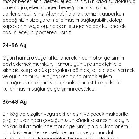
motor becerilerini destekleyebilirsiniz. Bir kaba su doldurup
içine suyu çeken süngeri bebeğinizin sıkması için
yönlendirebilirsiniz. Alternatif olarak temizlik yaparken
bebeğinizin size yardımcı olmasını sağlayabilir, dolap
kapaklarını veya oyuncakları sünger ve bez kullanarak
nasıl sileceğini gösterebilirsiniz.
24-36 Ay
Oyun hamuru veya kil kullanarak ince motor gelişimini
desteklemek mümkün. Hamuru yumuşatmak için elle
sıkmak, kesip küçük parçalara bölmek, kalıpla şekil vermek
ve oyun hamuru ile oynarken daha birçok eylem
çocuğunuzun ellerini ve parmaklarını aktif bir şekilde
kullanmasını sağlar ve gelişimini destekler.
36-48 Ay
Bir kâğıda çizgiler veya şekiller çizin ve çocuk makası ile
çizgiler üzerinden çocuğunuzun kâğıdı kesmesini isteyin.
Makas kullanmak ince motor gelişimi için oldukça önemli
bir aktivitedir. Benzer şekilde cımbız veya mandal
kullanarak küçük ponponları bir yerden başka yere