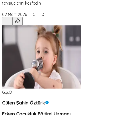
tavsiyelerini keşfedin.
02 Mart 2026
5
0
G,Ş,Ö
Gülen Şahin Öztürk
Erken Çocukluk Eğitimi Uzmanı