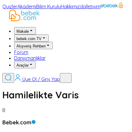
Quizler
Akademi
Bilim Kurulu
Hakkımızda
İletişim
Makale
bebek.com TV
Alışveriş Rehberi
Forum
Danışmanlıklar
Araçlar
Üye Ol / Giriş Yap
Hamilelikte Varis
B
Bebek.com