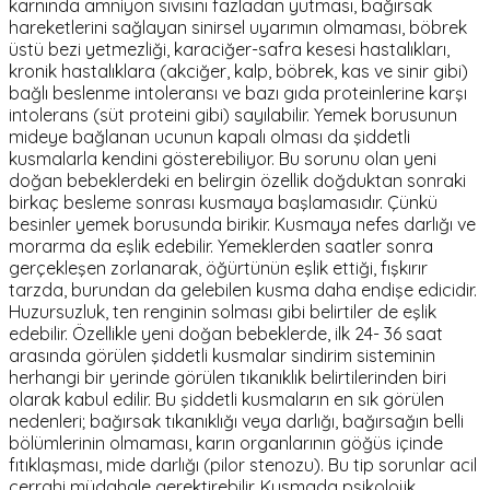
karnında amniyon sıvısını fazladan yutması, bağırsak
hareketlerini sağlayan sinirsel uyarımın olmaması, böbrek
üstü bezi yetmezliği, karaciğer-safra kesesi hastalıkları,
kronik hastalıklara (akciğer, kalp, böbrek, kas ve sinir gibi)
bağlı beslenme intoleransı ve bazı gıda proteinlerine karşı
intolerans (süt proteini gibi) sayılabilir. Yemek borusunun
mideye bağlanan ucunun kapalı olması da şiddetli
kusmalarla kendini gösterebiliyor. Bu sorunu olan yeni
doğan bebeklerdeki en belirgin özellik doğduktan sonraki
birkaç besleme sonrası kusmaya başlamasıdır. Çünkü
besinler yemek borusunda birikir. Kusmaya nefes darlığı ve
morarma da eşlik edebilir. Yemeklerden saatler sonra
gerçekleşen zorlanarak, öğürtünün eşlik ettiği, fışkırır
tarzda, burundan da gelebilen kusma daha endişe edicidir.
Huzursuzluk, ten renginin solması gibi belirtiler de eşlik
edebilir. Özellikle yeni doğan bebeklerde, ilk 24- 36 saat
arasında görülen şiddetli kusmalar sindirim sisteminin
herhangi bir yerinde görülen tıkanıklık belirtilerinden biri
olarak kabul edilir. Bu şiddetli kusmaların en sık görülen
nedenleri; bağırsak tıkanıklığı veya darlığı, bağırsağın belli
bölümlerinin olmaması, karın organlarının göğüs içinde
fıtıklaşması, mide darlığı (pilor stenozu). Bu tip sorunlar acil
cerrahi müdahale gerektirebilir. Kusmada psikolojik