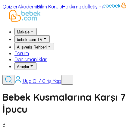
Quizler
Akademi
Bilim Kurulu
Hakkımızda
İletişim
Makale
bebek.com TV
Alışveriş Rehberi
Forum
Danışmanlıklar
Araçlar
Üye Ol / Giriş Yap
Bebek Kusmalarına Karşı 7
İpucu
B