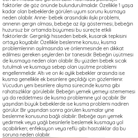
faktörler de göz önünde bulundurulmalıdır. Özellikle 1 yaşa
kadar olan bebeklerde görülen uyum sorunu kusmaya
neden olabilir. Anne- bebek arasındaki ilişki problemi,
annenin gergin olması, bebeğe az ilgi göstermesi, bebeğin
huzursuz bir ortamda büyümesi bu süreçte etkili
faktörlerdir. Gerginliği hisseden bebek, kusarak tepkisini
ortaya koyabilir. Özellikle beslenme konusu, kusma
problemlerinin aşılmasında ve önlenmesinde en dikkat
edilmesi gereken şeylerden bir tanesidir. Bebeğin üşütmesi
de kusmaya neden olan olabilir. Bu yüzden bebek sıcak
tutulmalı ve kusmaya sebep olan üşütme problemi
engellenmelidir. Altı ve on iki aylık bebekler arasında ise
kusma genellikle ek besinlere geçildiği için gözlemlenir.
Vücudun yeni besinlere alışma sürecinde kusma gibi
rahatsızlıklar görülebilir. Bebeğin yemek yemeyi istememesi
ya da reddetmesi de kusma problemine yol açabilir. Bir
yaşından büyük bebeklerde ise kusma problemi nadiren
görülür. Bir yaşından sonra görülen kusmalar yine
beslenme konusuna bağlı olabilir: Bebeğe aşırı yemek
yedirmek veya yağlı besinlerle beslemek kusmaya yol
açabilirken; enfeksiyon veya reflü gibi hastalıklar da bu
soruna neden olabilir.