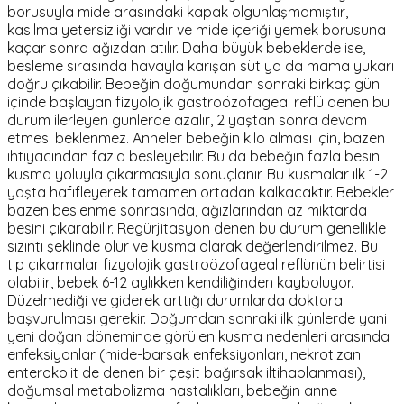
borusuyla mide arasındaki kapak olgunlaşmamıştır,
kasılma yetersizliği vardır ve mide içeriği yemek borusuna
kaçar sonra ağızdan atılır. Daha büyük bebeklerde ise,
besleme sırasında havayla karışan süt ya da mama yukarı
doğru çıkabilir. Bebeğin doğumundan sonraki birkaç gün
içinde başlayan fizyolojik gastroözofageal reflü denen bu
durum ilerleyen günlerde azalır, 2 yaştan sonra devam
etmesi beklenmez. Anneler bebeğin kilo alması için, bazen
ihtiyacından fazla besleyebilir. Bu da bebeğin fazla besini
kusma yoluyla çıkarmasıyla sonuçlanır. Bu kusmalar ilk 1-2
yaşta hafifleyerek tamamen ortadan kalkacaktır. Bebekler
bazen beslenme sonrasında, ağızlarından az miktarda
besini çıkarabilir. Regürjitasyon denen bu durum genellikle
sızıntı şeklinde olur ve kusma olarak değerlendirilmez. Bu
tip çıkarmalar fizyolojik gastroözofageal reflünün belirtisi
olabilir, bebek 6-12 aylıkken kendiliğinden kayboluyor.
Düzelmediği ve giderek arttığı durumlarda doktora
başvurulması gerekir. Doğumdan sonraki ilk günlerde yani
yeni doğan döneminde görülen kusma nedenleri arasında
enfeksiyonlar (mide-barsak enfeksiyonları, nekrotizan
enterokolit de denen bir çeşit bağırsak iltihaplanması),
doğumsal metabolizma hastalıkları, bebeğin anne