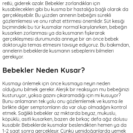
reﬂü, giderek azalır. Bebekler zorlandıkları için
kusabilecekleri gibi bu kusma bir hastalığa bağlı olarak da
gerçekleşebilir. Bu yüzden annenin bebeğini sürekli
gözlemlemesi ve onu rahat ettirmesi önemlidir. Süt kesiği
biçimindeki bu tür kusmalar normal karşılanırken, bebeğin
kusarken zorlanması ya da kusmanın fışkırarak
gerçekleşmesi durumunda anneye bir an önce bebek
doktoruyla temas etmesini tavsiye ediyoruz. Bu bakımdan,
annelerin bebeklerde kusmanın sebeplerini bilmeleri
gerekiyor.
Bebekler Neden Kusar?
Kusmayı önlemek için önce kusmaya neyin neden
olduğunu bilmek gerekir. Alerjik bir reaksiyon mu bebeğinizi
kusturuyor, yoksa gazını çıkaramadığı için mi kusuyor?
Bunu anlamanın tek yolu onu gözlemlemek ve kusma ile
birlikte diğer semptomların da var olup olmadığını kontrol
etmek. Sağlıklı bebekler az miktarda beyaz, mukuslu,
köpüklü, asitli kusarken, bazen de birkaç defa ağız dolusu
kusabilir. Bebeklerde kusmalar beslendikten hemen ya da
1-2 saat sonra gerçekleşir. Çünkü yenidoğanlarda yemek