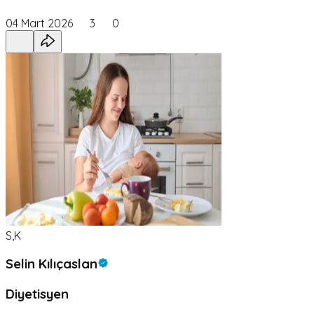
04 Mart 2026
3
0
S,K
Selin Kılıçaslan
Diyetisyen