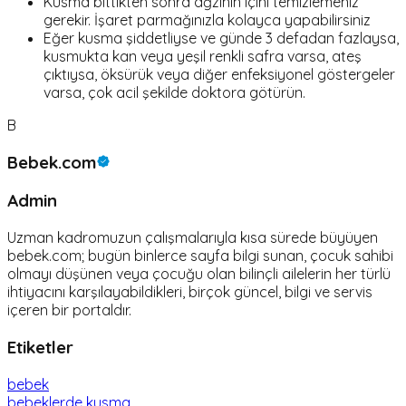
Kusma bittikten sonra ağzının içini temizlemeniz
gerekir. İşaret parmağınızla kolayca yapabilirsiniz
Eğer kusma şiddetliyse ve günde 3 defadan fazlaysa,
kusmukta kan veya yeşil renkli safra varsa, ateş
çıktıysa, öksürük veya diğer enfeksiyonel göstergeler
varsa, çok acil şekilde doktora götürün.
B
Bebek.com
Admin
Uzman kadromuzun çalışmalarıyla kısa sürede büyüyen
bebek.com; bugün binlerce sayfa bilgi sunan, çocuk sahibi
olmayı düşünen veya çocuğu olan bilinçli ailelerin her türlü
ihtiyacını karşılayabildikleri, birçok güncel, bilgi ve servis
içeren bir portaldır.
Etiketler
bebek
bebeklerde kusma