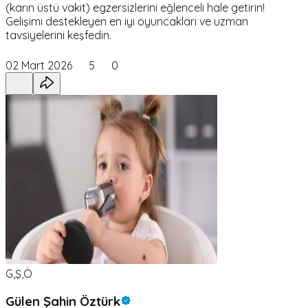
(karın üstü vakit) egzersizlerini eğlenceli hale getirin!
Gelişimi destekleyen en iyi oyuncakları ve uzman
tavsiyelerini keşfedin.
02 Mart 2026
5
0
G,Ş,Ö
Gülen Şahin Öztürk