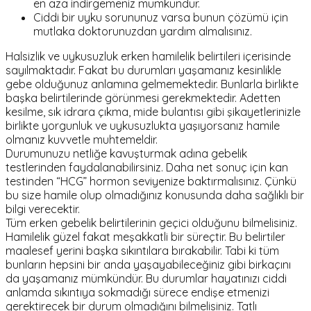
en aza indirgemeniz mümkündür.
Ciddi bir uyku sorununuz varsa bunun çözümü için
mutlaka doktorunuzdan yardım almalısınız.
Halsizlik ve uykusuzluk erken hamilelik belirtileri içerisinde
sayılmaktadır. Fakat bu durumları yaşamanız kesinlikle
gebe olduğunuz anlamına gelmemektedir. Bunlarla birlikte
başka belirtilerinde görünmesi gerekmektedir. Adetten
kesilme, sık idrara çıkma, mide bulantısı gibi şikayetlerinizle
birlikte yorgunluk ve uykusuzlukta yaşıyorsanız hamile
olmanız kuvvetle muhtemeldir.
Durumunuzu netliğe kavuşturmak adına gebelik
testlerinden faydalanabilirsiniz. Daha net sonuç için kan
testinden “HCG” hormon seviyenize baktırmalısınız. Çünkü
bu size hamile olup olmadığınız konusunda daha sağlıklı bir
bilgi verecektir.
Tüm erken gebelik belirtilerinin geçici olduğunu bilmelisiniz.
Hamilelik güzel fakat meşakkatli bir süreçtir. Bu belirtiler
maalesef yerini başka sıkıntılara bırakabilir. Tabi ki tüm
bunların hepsini bir anda yaşayabileceğiniz gibi birkaçını
da yaşamanız mümkündür. Bu durumlar hayatınızı ciddi
anlamda sıkıntıya sokmadığı sürece endişe etmenizi
gerektirecek bir durum olmadığını bilmelisiniz. Tatlı