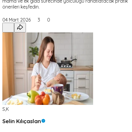
mama ve ek gıda sürecinde yolculuğu rahatlatacak pratik
önerileri keşfedin.
04 Mart 2026
3
0
S,K
Selin Kılıçaslan