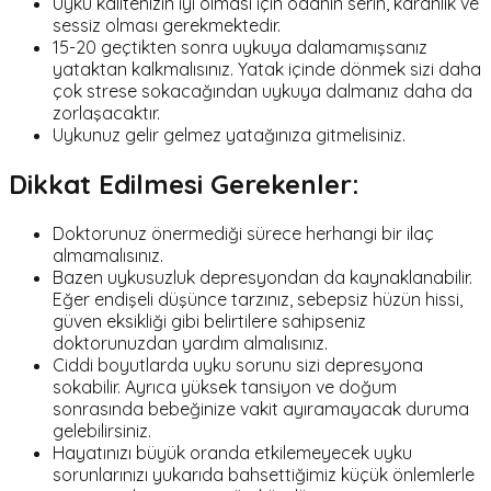
Uyku kalitenizin iyi olması için odanın serin, karanlık ve
sessiz olması gerekmektedir.
15-20 geçtikten sonra uykuya dalamamışsanız
yataktan kalkmalısınız. Yatak içinde dönmek sizi daha
çok strese sokacağından uykuya dalmanız daha da
zorlaşacaktır.
Uykunuz gelir gelmez yatağınıza gitmelisiniz.
Dikkat Edilmesi Gerekenler:
Doktorunuz önermediği sürece herhangi bir ilaç
almamalısınız.
Bazen uykusuzluk depresyondan da kaynaklanabilir.
Eğer endişeli düşünce tarzınız, sebepsiz hüzün hissi,
güven eksikliği gibi belirtilere sahipseniz
doktorunuzdan yardım almalısınız.
Ciddi boyutlarda uyku sorunu sizi depresyona
sokabilir. Ayrıca yüksek tansiyon ve doğum
sonrasında bebeğinize vakit ayıramayacak duruma
gelebilirsiniz.
Hayatınızı büyük oranda etkilemeyecek uyku
sorunlarınızı yukarıda bahsettiğimiz küçük önlemlerle