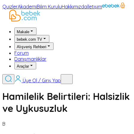
Quizler
Akademi
Bilim Kurulu
Hakkımızda
İletişim
Makale
bebek.com TV
Alışveriş Rehberi
Forum
Danışmanlıklar
Araçlar
Üye Ol / Giriş Yap
Hamilelik Belirtileri: Halsizlik
ve Uykusuzluk
B