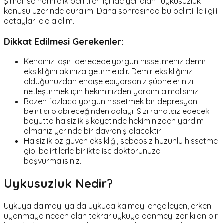
Şimdi ise hamilelik belirtileri içinde yer alan “uykusuzluk”
konusu üzerinde duralım. Daha sonrasında bu belirti ile ilgili
detayları ele alalım.
Dikkat Edilmesi Gerekenler:
Kendinizi aşırı derecede yorgun hissetmeniz demir
eksikliğini aklınıza getirmelidir. Demir eksikliğiniz
olduğunuzdan endişe ediyorsanız şüphelerinizi
netleştirmek için hekiminizden yardım almalısınız.
Bazen fazlaca yorgun hissetmek bir depresyon
belirtisi olabileceğinden dolayı. Sizi rahatsız edecek
boyutta halsizlik şikayetinde hekiminizden yardım
almanız yerinde bir davranış olacaktır.
Halsizlik öz güven eksikliği, sebepsiz hüzünlü hissetme
gibi belirtilerle birlikte ise doktorunuza
başvurmalısınız.
Uykusuzluk Nedir?
Uykuya dalmayı ya da uykuda kalmayı engelleyen, erken
uyanmaya neden olan tekrar uykuya dönmeyi zor kılan bir