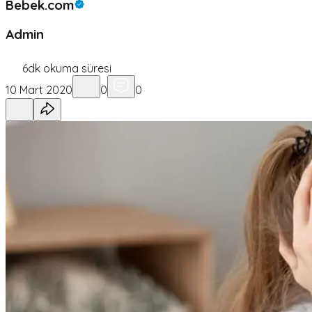
Bebek.com
Admin
6
dk okuma süresi
10 Mart 2020
0
0