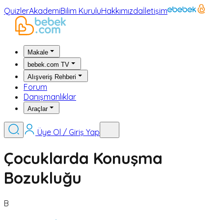
Quizler
Akademi
Bilim Kurulu
Hakkımızda
İletişim
Makale
bebek.com TV
Alışveriş Rehberi
Forum
Danışmanlıklar
Araçlar
Üye Ol / Giriş Yap
Çocuklarda Konuşma
Bozukluğu
B