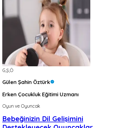
G,Ş,Ö
Gülen Şahin Öztürk
Erken Çocukluk Eğitimi Uzmanı
Oyun ve Oyuncak
Bebeğinizin Dil Gelişimini
Destekleyecek Oyuncaklar