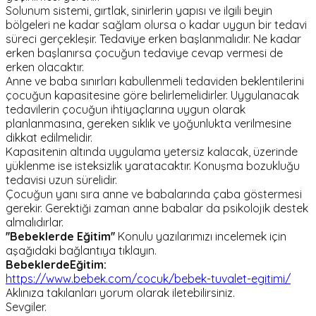
Solunum sistemi, gırtlak, sinirlerin yapısı ve ilgili beyin
bölgeleri ne kadar sağlam olursa o kadar uygun bir tedavi
süreci gerçekleşir. Tedaviye erken başlanmalıdır. Ne kadar
erken başlanırsa çocuğun tedaviye cevap vermesi de
erken olacaktır.
Anne ve baba sınırları kabullenmeli tedaviden beklentilerini
çocuğun kapasitesine göre belirlemelidirler. Uygulanacak
tedavilerin çocuğun ihtiyaçlarına uygun olarak
planlanmasına, gereken sıklık ve yoğunlukta verilmesine
dikkat edilmelidir.
Kapasitenin altında uygulama yetersiz kalacak, üzerinde
yüklenme ise isteksizlik yaratacaktır. Konuşma bozukluğu
tedavisi uzun sürelidir.
Çocuğun yanı sıra anne ve babalarında çaba göstermesi
gerekir. Gerektiği zaman anne babalar da psikolojik destek
almalıdırlar.
''Bebeklerde Eğitim''
Konulu yazılarımızı incelemek için
aşağıdaki bağlantıya tıklayın.
BebeklerdeEğitim:
https://www.bebek.com/cocuk/bebek-tuvalet-egitimi/
Aklınıza takılanları yorum olarak iletebilirsiniz.
Sevgiler.