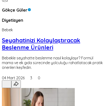
G,G
Gökçe Güler
Diyetisyen
Bebek
Seyahatinizi Kolaylaştıracak
Beslenme Ürünleri
Bebekle seyahatte beslenme nasıl kolaylaşır? Formül
mama ve ek gıda sürecinde yolculuğu rahatlatacak pratik
önerileri keşfedin.
04 Mart 2026
3
0