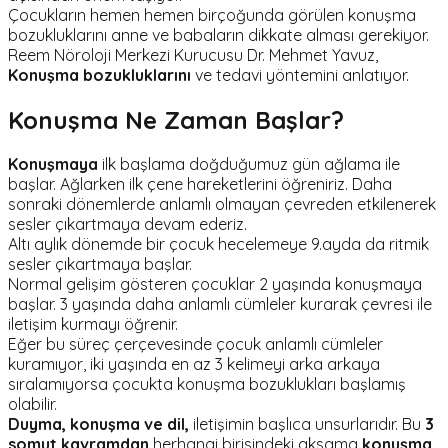
Çocukların hemen hemen birçoğunda görülen konuşma
bozukluklarını anne ve babaların dikkate alması gerekiyor.
Reem Nöroloji Merkezi Kurucusu Dr. Mehmet Yavuz,
Konuşma bozukluklarını
ve tedavi yöntemini anlatıyor.
Konuşma Ne Zaman Başlar?
Konuşmaya
ilk başlama doğduğumuz gün ağlama ile
başlar. Ağlarken ilk çene hareketlerini öğreniriz. Daha
sonraki dönemlerde anlamlı olmayan çevreden etkilenerek
sesler çıkartmaya devam ederiz.
Altı aylık dönemde bir çocuk hecelemeye 9.ayda da ritmik
sesler çıkartmaya başlar.
Normal gelişim gösteren çocuklar 2 yaşında konuşmaya
başlar. 3 yaşında daha anlamlı cümleler kurarak çevresi ile
iletişim kurmayı öğrenir.
Eğer bu süreç çerçevesinde çocuk anlamlı cümleler
kuramıyor, iki yaşında en az 3 kelimeyi arka arkaya
sıralamıyorsa çocukta konuşma bozuklukları başlamış
olabilir.
Duyma, konuşma ve dil,
iletişimin başlıca unsurlarıdır. Bu
3
somut kavramdan
herhangi birisindeki aksama
konuşma