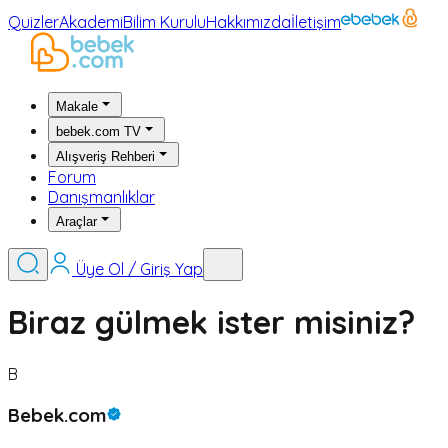
Quizler
Akademi
Bilim Kurulu
Hakkımızda
İletişim
Makale
bebek.com TV
Alışveriş Rehberi
Forum
Danışmanlıklar
Araçlar
Üye Ol / Giriş Yap
Biraz gülmek ister misiniz?
B
Bebek.com