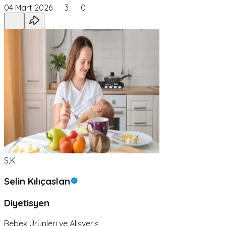
04 Mart 2026
3
0
S,K
Selin Kılıçaslan
Diyetisyen
Bebek Ürünleri ve Alışveriş