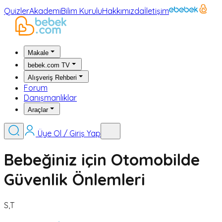
Quizler
Akademi
Bilim Kurulu
Hakkımızda
İletişim
Makale
bebek.com TV
Alışveriş Rehberi
Forum
Danışmanlıklar
Araçlar
Üye Ol / Giriş Yap
Bebeğiniz için Otomobilde
Güvenlik Önlemleri
S,T