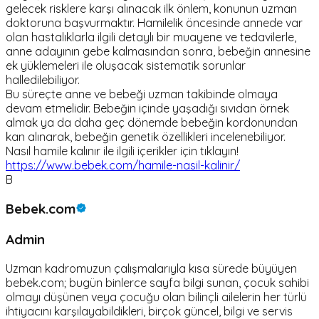
gelecek risklere karşı alınacak ilk önlem, konunun uzman
doktoruna başvurmaktır. Hamilelik öncesinde annede var
olan hastalıklarla ilgili detaylı bir muayene ve tedavilerle,
anne adayının gebe kalmasından sonra, bebeğin annesine
ek yüklemeleri ile oluşacak sistematik sorunlar
halledilebiliyor.
Bu süreçte anne ve bebeği uzman takibinde olmaya
devam etmelidir. Bebeğin içinde yaşadığı sıvıdan örnek
almak ya da daha geç dönemde bebeğin kordonundan
kan alınarak, bebeğin genetik özellikleri incelenebiliyor.
Nasıl hamile kalınır ile ilgili içerikler için tıklayın!
https://www.bebek.com/hamile-nasil-kalinir/
B
Bebek.com
Admin
Uzman kadromuzun çalışmalarıyla kısa sürede büyüyen
bebek.com; bugün binlerce sayfa bilgi sunan, çocuk sahibi
olmayı düşünen veya çocuğu olan bilinçli ailelerin her türlü
ihtiyacını karşılayabildikleri, birçok güncel, bilgi ve servis