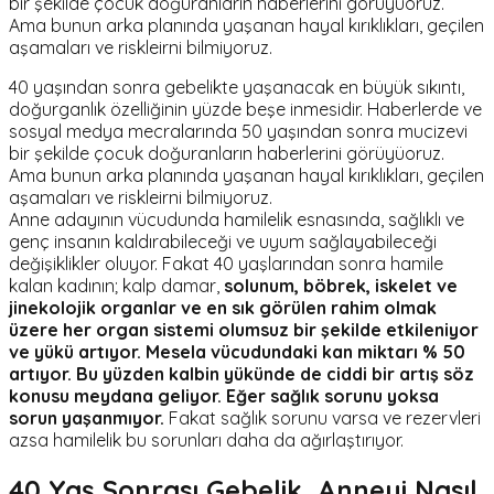
bir şekilde çocuk doğuranların haberlerini görüyüoruz.
Ama bunun arka planında yaşanan hayal kırıklıkları, geçilen
aşamaları ve riskleirni bilmiyoruz.
40 yaşından sonra gebelikte yaşanacak en büyük sıkıntı,
doğurganlık özelliğinin yüzde beşe inmesidir. Haberlerde ve
sosyal medya mecralarında 50 yaşından sonra mucizevi
bir şekilde çocuk doğuranların haberlerini görüyüoruz.
Ama bunun arka planında yaşanan hayal kırıklıkları, geçilen
aşamaları ve riskleirni bilmiyoruz.
Anne adayının vücudunda hamilelik esnasında, sağlıklı ve
genç insanın kaldırabileceği ve uyum sağlayabileceği
değişiklikler oluyor. Fakat 40 yaşlarından sonra hamile
kalan kadının; kalp damar,
solunum, böbrek, iskelet ve
jinekolojik organlar ve en sık görülen rahim olmak
üzere her organ sistemi olumsuz bir şekilde etkileniyor
ve yükü artıyor. Mesela vücudundaki kan miktarı % 50
artıyor. Bu yüzden kalbin yükünde de ciddi bir artış söz
konusu meydana geliyor. Eğer sağlık sorunu yoksa
sorun yaşanmıyor.
Fakat sağlık sorunu varsa ve rezervleri
azsa hamilelik bu sorunları daha da ağırlaştırıyor.
40 Yaş Sonrası Gebelik, Anneyi Nasıl