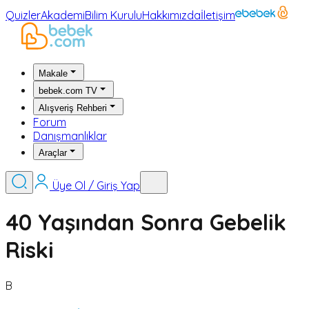
Quizler
Akademi
Bilim Kurulu
Hakkımızda
İletişim
Makale
bebek.com TV
Alışveriş Rehberi
Forum
Danışmanlıklar
Araçlar
Üye Ol / Giriş Yap
40 Yaşından Sonra Gebelik
Riski
B