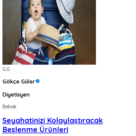
G,G
Gökçe Güler
Diyetisyen
Bebek
Seyahatinizi Kolaylaştıracak
Beslenme Ürünleri