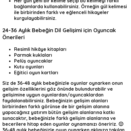
Her gün yeni bir kelime seçip bu kelimeyi farklı
bağlamlarda kullanabilirsiniz. Örneğin gül kelimesi
ile birbirinden farklı ve eğlenceli hikayeler
kurgulayabilirsiniz.
24-36 Aylık Bebeğin Dil Gelişimi için Oyuncak
Önerileri
Resimli hikâye kitapları
Parmak kuklaları
Pelüş oyuncaklar
Kutu oyunları
Eğitici oyun kartları
Siz de 36-48 aylık bebeğinizle oyunlar oynarken onun
gelişim özelliklerini göz önünde bulundurabilir ve
gelişimine uygun oyunlardan/oyuncaklardan
faydalanabilirsiniz. Bebeğinizin gelişim alanları
birbirinden farklı görünse de bir gelişim alanına
yapacağınız yatırım bütün gelişim alanlarına katkı
sunacaktır, bebeğinizle farklı gelişim alanlarına ve
becerilere hitap eden oyunlar oynamanızı öneririz. 🙂
36-48 aylık bebeğinizle oyun oynarken aklınıza takılan