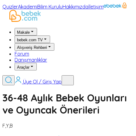
Quizler
Akademi
Bilim Kurulu
Hakkımızda
İletişim
Makale
bebek.com TV
Alışveriş Rehberi
Forum
Danışmanlıklar
Araçlar
Üye Ol / Giriş Yap
36-48 Aylık Bebek Oyunları
ve Oyuncak Önerileri
F,Y,B