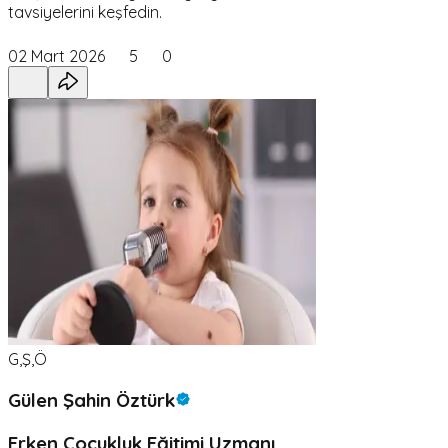
tavsiyelerini keşfedin.
02 Mart 2026
5
0
G,Ş,Ö
Gülen Şahin Öztürk
Erken Çocukluk Eğitimi Uzmanı