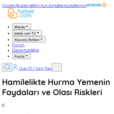
Quizler
Akademi
Bilim Kurulu
Hakkımızda
İletişim
Makale
bebek.com TV
Alışveriş Rehberi
Forum
Danışmanlıklar
Araçlar
Üye Ol / Giriş Yap
Hamilelikte Hurma Yemenin
Faydaları ve Olası Riskleri
B