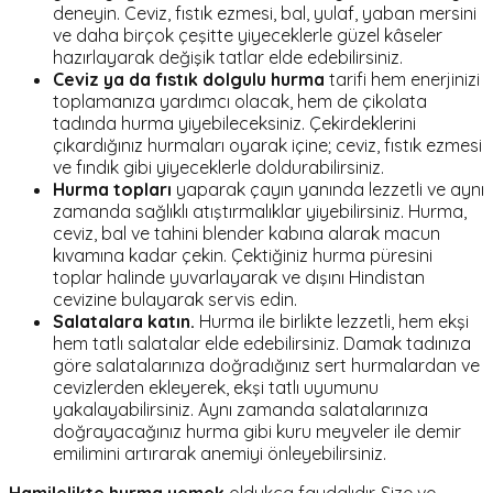
deneyin. Ceviz, fıstık ezmesi, bal, yulaf, yaban mersini
ve daha birçok çeşitte yiyeceklerle güzel kâseler
hazırlayarak değişik tatlar elde edebilirsiniz.
Ceviz ya da fıstık dolgulu hurma
tarifi hem enerjinizi
toplamanıza yardımcı olacak, hem de çikolata
tadında hurma yiyebileceksiniz. Çekirdeklerini
çıkardığınız hurmaları oyarak içine; ceviz, fıstık ezmesi
ve fındık gibi yiyeceklerle doldurabilirsiniz.
Hurma topları
yaparak çayın yanında lezzetli ve aynı
zamanda sağlıklı atıştırmalıklar yiyebilirsiniz. Hurma,
ceviz, bal ve tahini blender kabına alarak macun
kıvamına kadar çekin. Çektiğiniz hurma püresini
toplar halinde yuvarlayarak ve dışını Hindistan
cevizine bulayarak servis edin.
Salatalara katın.
Hurma ile birlikte lezzetli, hem ekşi
hem tatlı salatalar elde edebilirsiniz. Damak tadınıza
göre salatalarınıza doğradığınız sert hurmalardan ve
cevizlerden ekleyerek, ekşi tatlı uyumunu
yakalayabilirsiniz. Aynı zamanda salatalarınıza
doğrayacağınız hurma gibi kuru meyveler ile demir
emilimini artırarak anemiyi önleyebilirsiniz.
Hamilelikte hurma yemek
oldukça faydalıdır. Size ve