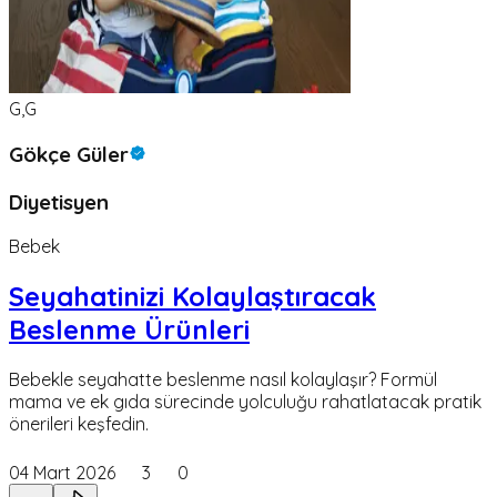
G,G
Gökçe Güler
Diyetisyen
Bebek
Seyahatinizi Kolaylaştıracak
Beslenme Ürünleri
Bebekle seyahatte beslenme nasıl kolaylaşır? Formül
mama ve ek gıda sürecinde yolculuğu rahatlatacak pratik
önerileri keşfedin.
04 Mart 2026
3
0