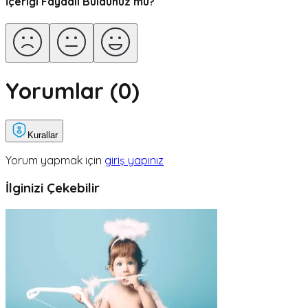
İçeriği Faydalı Buldunuz mu?
Yorumlar (
0
)
Kurallar
Yorum yapmak için
giriş yapınız
İlginizi Çekebilir