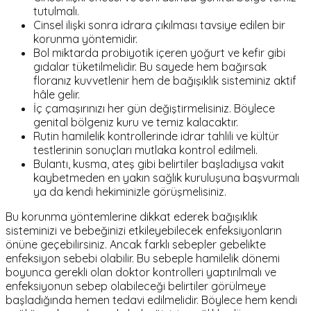
tutulmalı.
Cinsel ilişki sonra idrara çıkılması tavsiye edilen bir
korunma yöntemidir.
Bol miktarda probiyotik içeren yoğurt ve kefir gibi
gıdalar tüketilmelidir. Bu sayede hem bağırsak
floranız kuvvetlenir hem de bağışıklık sisteminiz aktif
hâle gelir.
İç çamaşırınızı her gün değiştirmelisiniz. Böylece
genital bölgeniz kuru ve temiz kalacaktır.
Rutin hamilelik kontrollerinde idrar tahlili ve kültür
testlerinin sonuçları mutlaka kontrol edilmeli.
Bulantı, kusma, ateş gibi belirtiler başladıysa vakit
kaybetmeden en yakın sağlık kuruluşuna başvurmalı
ya da kendi hekiminizle görüşmelisiniz.
Bu korunma yöntemlerine dikkat ederek bağışıklık
sisteminizi ve bebeğinizi etkileyebilecek enfeksiyonların
önüne geçebilirsiniz. Ancak farklı sebepler gebelikte
enfeksiyon sebebi olabilir. Bu sebeple hamilelik dönemi
boyunca gerekli olan doktor kontrolleri yaptırılmalı ve
enfeksiyonun sebep olabileceği belirtiler görülmeye
başladığında hemen tedavi edilmelidir. Böylece hem kendi