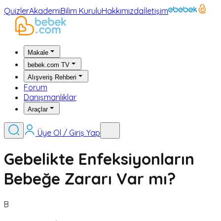
Quizler
Akademi
Bilim Kurulu
Hakkımızda
İletişim
Makale
bebek.com TV
Alışveriş Rehberi
Forum
Danışmanlıklar
Araçlar
Üye Ol / Giriş Yap
Gebelikte Enfeksiyonların
Bebeğe Zararı Var mı?
B