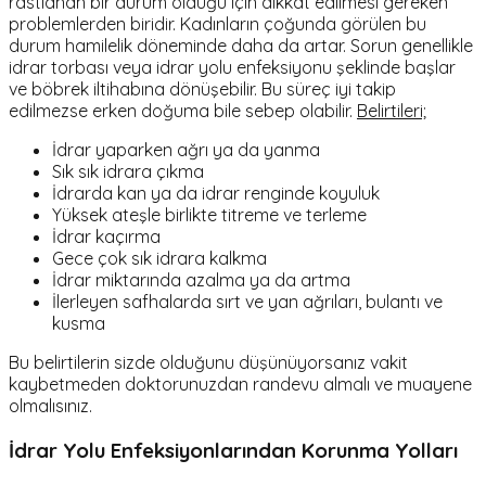
rastlanan bir durum olduğu için dikkat edilmesi gereken
problemlerden biridir. Kadınların çoğunda görülen bu
durum hamilelik döneminde daha da artar. Sorun genellikle
idrar torbası veya idrar yolu enfeksiyonu şeklinde başlar
ve böbrek iltihabına dönüşebilir. Bu süreç iyi takip
edilmezse erken doğuma bile sebep olabilir.
Belirtileri;
İdrar yaparken ağrı ya da yanma
Sık sık idrara çıkma
İdrarda kan ya da idrar renginde koyuluk
Yüksek ateşle birlikte titreme ve terleme
İdrar kaçırma
Gece çok sık idrara kalkma
İdrar miktarında azalma ya da artma
İlerleyen safhalarda sırt ve yan ağrıları, bulantı ve
kusma
Bu belirtilerin sizde olduğunu düşünüyorsanız vakit
kaybetmeden doktorunuzdan randevu almalı ve muayene
olmalısınız.
İdrar Yolu Enfeksiyonlarından Korunma Yolları