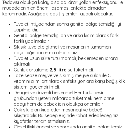
Tedavisi oldukça kolay olsa da idrar yolları enfeksiyonu ile
mücadelenin en önemli aşaması enfekte olmadan
korunmadır. Aşağıdaki basit işlemler faydalı olacaktır.
Tuvalet ihtiyacından sonra genital bölge temizliği iyi
yapılmalıdır.
Genital bölge temizliği ön ve arka kısım olarak farklı
farklı yapılmalıdır.
Sık sık tuvalete gitmeli ve mesanenin tamamen
boşaldığından emin olmalısınız.
Tuvalet uzun süre tutulmamalı, beklemeden idrara
çıkılmalı.
Günlük ortalama
2,5 litre
su tüketmeli.
Taze sebze meyve ve sıkılmış meyve suları ile C
vitamini alımı artırılarak enfeksiyonlara karşı bağışıklık
sistemi güçlendirilmeli.
Dengeli ve düzenli beslenmel Her türlü besin
grubundan yeterli miktarda tüketmek hem anne
adayı hem de bebek için oldukça önemlidir.
Çok sıkı olan kıyafetler mesaneyi ve bebeği
sıkıştırabilir. Bu sebeple içinde rahat edebileceğiniz
kıyafetler tercih etmelisiniz.
Cinsel ilişki öncesi ve sonrasında genital bölge temiz