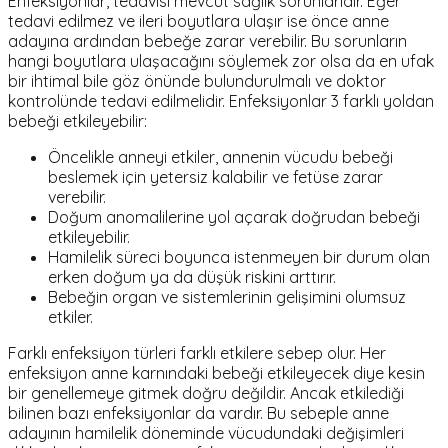
Enfeksiyonlar, tedavisi mevcut sağlık sorunlarıdır. Eğer
tedavi edilmez ve ileri boyutlara ulaşır ise önce anne
adayına ardından bebeğe zarar verebilir. Bu sorunların
hangi boyutlara ulaşacağını söylemek zor olsa da en ufak
bir ihtimal bile göz önünde bulundurulmalı ve doktor
kontrolünde tedavi edilmelidir. Enfeksiyonlar 3 farklı yoldan
bebeği etkileyebilir:
Öncelikle anneyi etkiler, annenin vücudu bebeği
beslemek için yetersiz kalabilir ve fetüse zarar
verebilir.
Doğum anomalilerine yol açarak doğrudan bebeği
etkileyebilir.
Hamilelik süreci boyunca istenmeyen bir durum olan
erken doğum ya da düşük riskini arttırır.
Bebeğin organ ve sistemlerinin gelişimini olumsuz
etkiler.
Farklı enfeksiyon türleri farklı etkilere sebep olur. Her
enfeksiyon anne karnındaki bebeği etkileyecek diye kesin
bir genellemeye gitmek doğru değildir. Ancak etkilediği
bilinen bazı enfeksiyonlar da vardır. Bu sebeple anne
adayının hamilelik döneminde vücudundaki değişimleri