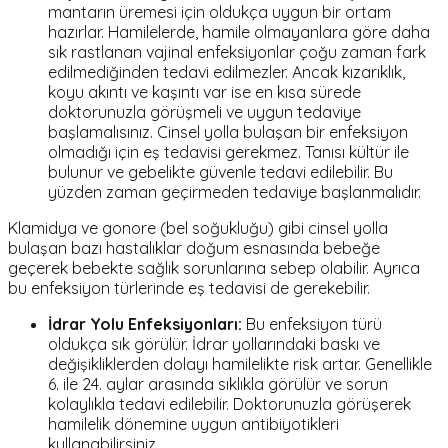
mantarın üremesi için oldukça uygun bir ortam
hazırlar. Hamilelerde, hamile olmayanlara göre daha
sık rastlanan vajinal enfeksiyonlar çoğu zaman fark
edilmediğinden tedavi edilmezler. Ancak kızarıklık,
koyu akıntı ve kaşıntı var ise en kısa sürede
doktorunuzla görüşmeli ve uygun tedaviye
başlamalısınız. Cinsel yolla bulaşan bir enfeksiyon
olmadığı için eş tedavisi gerekmez. Tanısı kültür ile
bulunur ve gebelikte güvenle tedavi edilebilir. Bu
yüzden zaman geçirmeden tedaviye başlanmalıdır.
Klamidya ve gonore (bel soğukluğu) gibi cinsel yolla
bulaşan bazı hastalıklar doğum esnasında bebeğe
geçerek bebekte sağlık sorunlarına sebep olabilir. Ayrıca
bu enfeksiyon türlerinde eş tedavisi de gerekebilir.
İdrar Yolu Enfeksiyonları:
Bu enfeksiyon türü
oldukça sık görülür. İdrar yollarındaki baskı ve
değişikliklerden dolayı hamilelikte risk artar. Genellikle
6. ile 24. aylar arasında sıklıkla görülür ve sorun
kolaylıkla tedavi edilebilir. Doktorunuzla görüşerek
hamilelik dönemine uygun antibiyotikleri
kullanabilirsiniz.