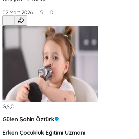
02 Mart 2026
5
0
G,Ş,Ö
Gülen Şahin Öztürk
Erken Çocukluk Eğitimi Uzmanı