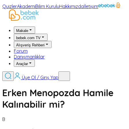
Quizler
Akademi
Bilim Kurulu
Hakkımızda
İletişim
Makale
bebek.com TV
Alışveriş Rehberi
Forum
Danışmanlıklar
Araçlar
Üye Ol / Giriş Yap
Erken Menopozda Hamile
Kalınabilir mi?
B