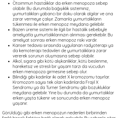
Otoimmun hastalıklar da erken menopoza sebep
olabilir. Bu durumda bağışıklık sisteminiz,
yumurtalıkları yabancı bir doku olarak algılar ve ona
zarar vermeye çalışır. Zamanla yumurtalıkların
tükenmesi ile erken menopoz meydana gelebilir.
Bazen üreme sistemi ile ilgili bir hastalık sebebiyle
ameliyatla yumurtalıklarınızın alınması gerekebilir. Bu
ameliyat sonrası erken menopoz riski vardır.
Kanser tedavisi sırasında uygulanan radyoterapi ya
da kemoterapi tedavileri de yumurtalıklara zarar
vererek sorunun oluşmasına sebep olabilir.
Alkol, sigara gibi kötü alışkanlıklar, kötü beslenme,
hareketsiz ve stresli bir yaşam tarzı da vücudun
erken menopoza girmesine sebep olur.
Bilindiği gibi kadınlar iki adet X kromozomu taşırlar.
Kromozom sayısı tek olan kadınlarda Frajil X
Sendromu ya da Turner Sendromu gibi bozukluklar
meydana gelebilir. Yine bu durumda da yumurtalıklar
erken yaşta tükenir ve sonucunda erken menopoz
yaşanır.
Görüldüğü gibi erken menopozun nedenleri birbirinden