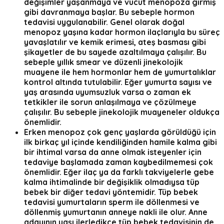
değişimler yaşanmaya ve vücut menopoza girmiş
gibi davranmaya başlar. Bu sebeple hormon
tedavisi uygulanabilir. Genel olarak doğal
menopoz yaşına kadar hormon ilaçlarıyla bu süreç
yavaşlatılır ve kemik erimesi, ateş basması gibi
şikayetler de bu sayede azaltılmaya çalışılır. Bu
sebeple yıllık smear ve düzenli jinekolojik
muayene ile hem hormonlar hem de yumurtalıklar
kontrol altında tutulabilir. Eğer yumurta sayısı ve
yaş arasında uyumsuzluk varsa o zaman ek
tetkikler ile sorun anlaşılmaya ve çözülmeye
çalışılır. Bu sebeple jinekolojik muayeneler oldukça
önemlidir.
Erken menopoz çok genç yaşlarda görüldüğü için
ilk birkaç yıl içinde kendiliğinden hamile kalma gibi
bir ihtimal varsa da anne olmak isteyenler için
tedaviye başlamada zaman kaybedilmemesi çok
önemlidir. Eğer ilaç ya da farklı takviyelerle gebe
kalma ihtimalinde bir değişiklik olmadıysa tüp
bebek bir diğer tedavi yöntemidir. Tüp bebek
tedavisi yumurtaların sperm ile döllenmesi ve
döllenmiş yumurtanın anneye nakli ile olur. Anne
adayının yaşı ilerledikçe tüp bebek tedavisinin de