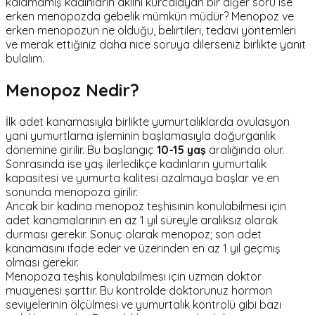
kalamamış kadınların aklını kurcalayan bir diğer soru ise
erken menopozda gebelik mümkün müdür? Menopoz ve
erken menopozun ne olduğu, belirtileri, tedavi yöntemleri
ve merak ettiğiniz daha nice soruya dilerseniz birlikte yanıt
bulalım.
Menopoz Nedir?
İlk adet kanamasıyla birlikte yumurtalıklarda ovulasyon
yani yumurtlama işleminin başlamasıyla doğurganlık
dönemine girilir. Bu başlangıç
10-15 yaş
aralığında olur.
Sonrasında ise yaş ilerledikçe kadınların yumurtalık
kapasitesi ve yumurta kalitesi azalmaya başlar ve en
sonunda menopoza girilir.
Ancak bir kadına menopoz teşhisinin konulabilmesi için
adet kanamalarının en az 1 yıl süreyle aralıksız olarak
durması gerekir. Sonuç olarak menopoz; son adet
kanamasını ifade eder ve üzerinden en az 1 yıl geçmiş
olması gerekir.
Menopoza teşhis konulabilmesi için uzman doktor
muayenesi şarttır. Bu kontrolde doktorunuz hormon
seviyelerinin ölçülmesi ve yumurtalık kontrolü gibi bazı