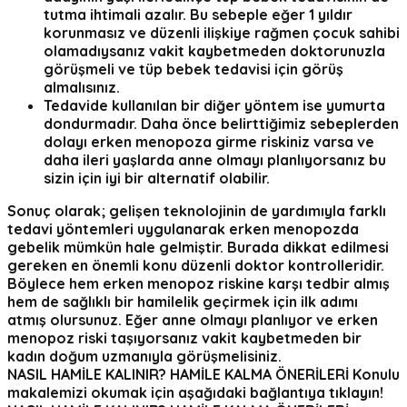
tutma ihtimali azalır. Bu sebeple eğer 1 yıldır
korunmasız ve düzenli ilişkiye rağmen çocuk sahibi
olamadıysanız vakit kaybetmeden doktorunuzla
görüşmeli ve tüp bebek tedavisi için görüş
almalısınız.
Tedavide kullanılan bir diğer yöntem ise yumurta
dondurmadır. Daha önce belirttiğimiz sebeplerden
dolayı erken menopoza girme riskiniz varsa ve
daha ileri yaşlarda anne olmayı planlıyorsanız bu
sizin için iyi bir alternatif olabilir.
Sonuç olarak; gelişen teknolojinin de yardımıyla farklı
tedavi yöntemleri uygulanarak erken menopozda
gebelik mümkün hale gelmiştir. Burada dikkat edilmesi
gereken en önemli konu düzenli doktor kontrolleridir.
Böylece hem erken menopoz riskine karşı tedbir almış
hem de sağlıklı bir hamilelik geçirmek için ilk adımı
atmış olursunuz. Eğer anne olmayı planlıyor ve erken
menopoz riski taşıyorsanız vakit kaybetmeden bir
kadın doğum uzmanıyla görüşmelisiniz.
NASIL HAMİLE KALINIR? HAMİLE KALMA ÖNERİLERİ
Konulu
makalemizi okumak için aşağıdaki bağlantıya tıklayın!