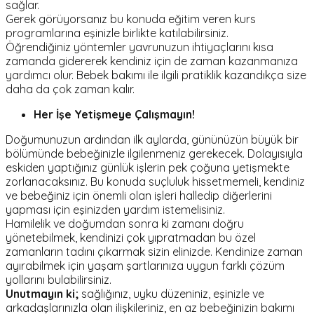
sağlar.
Gerek görüyorsanız bu konuda eğitim veren kurs
programlarına eşinizle birlikte katılabilirsiniz.
Öğrendiğiniz yöntemler yavrunuzun ihtiyaçlarını kısa
zamanda gidererek kendiniz için de zaman kazanmanıza
yardımcı olur. Bebek bakımı ile ilgili pratiklik kazandıkça size
daha da çok zaman kalır.
Her İşe Yetişmeye Çalışmayın!
Doğumunuzun ardından ilk aylarda, gününüzün büyük bir
bölümünde bebeğinizle ilgilenmeniz gerekecek. Dolayısıyla
eskiden yaptığınız günlük işlerin pek çoğuna yetişmekte
zorlanacaksınız. Bu konuda suçluluk hissetmemeli, kendiniz
ve bebeğiniz için önemli olan işleri halledip diğerlerini
yapması için eşinizden yardım istemelisiniz.
Hamilelik ve doğumdan sonra ki zamanı doğru
yönetebilmek, kendinizi çok yıpratmadan bu özel
zamanların tadını çıkarmak sizin elinizde. Kendinize zaman
ayırabilmek için yaşam şartlarınıza uygun farklı çözüm
yollarını bulabilirsiniz.
Unutmayın ki;
sağlığınız, uyku düzeniniz, eşinizle ve
arkadaşlarınızla olan ilişkileriniz, en az bebeğinizin bakımı