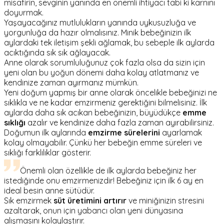
misafirin, sevginin yanında en önemli ihtiyacı tabi ki karnını
doyurmak.
Yaşayacağınız mutlulukların yanında uykusuzluğa ve
yorgunluğa da hazır olmalısınız. Minik bebeğinizin ilk
aylardaki tek iletişim şekli ağlamak, bu sebeple ilk aylarda
acıktığında sık sık ağlayacak.
Anne olarak sorumluluğunuz çok fazla olsa da sizin için
yeni olan bu yoğun dönemi daha kolay atlatmanız ve
kendinize zaman ayırmanız mümkün.
Yeni doğum yapmış bir anne olarak öncelikle bebeğinizi ne
sıklıkla ve ne kadar emzirmeniz gerektiğini bilmelisiniz. İlk
aylarda daha sık acıkan bebeğinizin, büyüdükçe
emme
sıklığı
azalır ve kendinize daha fazla zaman ayırabilirsiniz.
Doğumun ilk aylarında
emzirme sürelerini
ayarlamak
kolay olmayabilir. Çünkü her bebeğin emme süreleri ve
sıklığı farklılıklar gösterir.
Önemli olan özellikle de ilk aylarda bebeğiniz her
istediğinde onu emzirmenizdir! Bebeğiniz için ilk 6 ay en
ideal besin anne sütüdür.
Sık emzirmek
süt üretimini artırır
ve miniğinizin stresini
azaltarak, onun için yabancı olan yeni dünyasına
alışmasını kolaylaştırır.