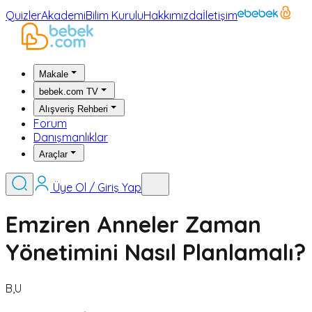
Quizler
Akademi
Bilim Kurulu
Hakkımızda
İletişim
Makale
bebek.com TV
Alışveriş Rehberi
Forum
Danışmanlıklar
Araçlar
Üye Ol / Giriş Yap
Emziren Anneler Zaman
Yönetimini Nasıl Planlamalı?
B,U