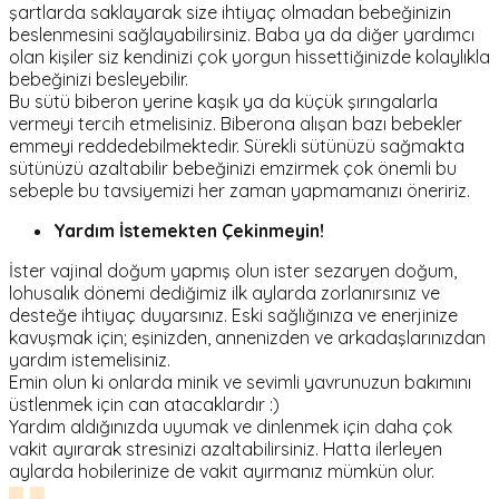
şartlarda saklayarak size ihtiyaç olmadan bebeğinizin
beslenmesini sağlayabilirsiniz. Baba ya da diğer yardımcı
olan kişiler siz kendinizi çok yorgun hissettiğinizde kolaylıkla
bebeğinizi besleyebilir.
Bu sütü biberon yerine kaşık ya da küçük şırıngalarla
vermeyi tercih etmelisiniz. Biberona alışan bazı bebekler
emmeyi reddedebilmektedir. Sürekli sütünüzü sağmakta
sütünüzü azaltabilir bebeğinizi emzirmek çok önemli bu
sebeple bu tavsiyemizi her zaman yapmamanızı öneririz.
Yardım İstemekten Çekinmeyin!
İster vajinal doğum yapmış olun ister sezaryen doğum,
lohusalık dönemi dediğimiz ilk aylarda zorlanırsınız ve
desteğe ihtiyaç duyarsınız. Eski sağlığınıza ve enerjinize
kavuşmak için; eşinizden, annenizden ve arkadaşlarınızdan
yardım istemelisiniz.
Emin olun ki onlarda minik ve sevimli yavrunuzun bakımını
üstlenmek için can atacaklardır :)
Yardım aldığınızda uyumak ve dinlenmek için daha çok
vakit ayırarak stresinizi azaltabilirsiniz. Hatta ilerleyen
aylarda hobilerinize de vakit ayırmanız mümkün olur.