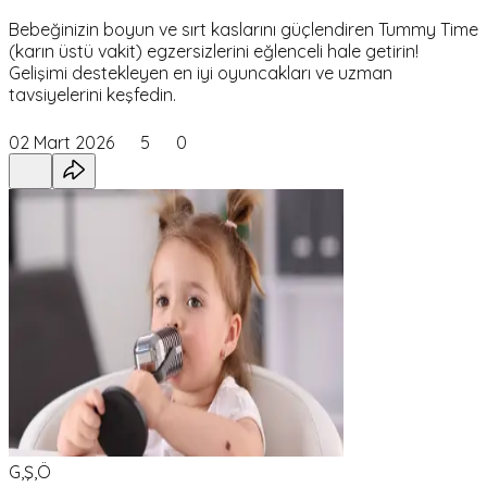
Bebeğinizin boyun ve sırt kaslarını güçlendiren Tummy Time
(karın üstü vakit) egzersizlerini eğlenceli hale getirin!
Gelişimi destekleyen en iyi oyuncakları ve uzman
tavsiyelerini keşfedin.
02 Mart 2026
5
0
G,Ş,Ö