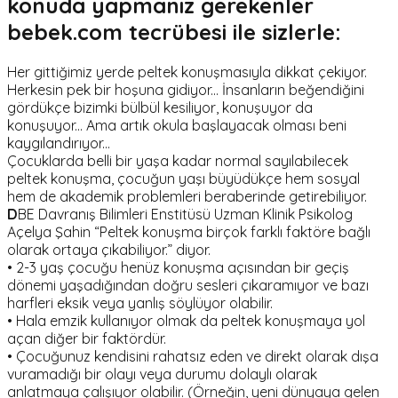
konuda yapmanız gerekenler
bebek.com tecrübesi ile sizlerle:
Her gittiğimiz yerde peltek konuşmasıyla dikkat çekiyor.
Herkesin pek bir hoşuna gidiyor... İnsanların beğendiğini
gördükçe bizimki bülbül kesiliyor, konuşuyor da
konuşuyor... Ama artık okula başlayacak olması beni
kaygılandırıyor...
Çocuklarda belli bir yaşa kadar normal sayılabilecek
peltek konuşma, çocuğun yaşı büyüdükçe hem sosyal
hem de akademik problemleri beraberinde getirebiliyor.
D
BE Davranış Bilimleri Enstitüsü Uzman Klinik Psikolog
Açelya Şahin “Peltek konuşma birçok farklı faktöre bağlı
olarak ortaya çıkabiliyor.” diyor.
• 2-3 yaş çocuğu henüz konuşma açısından bir geçiş
dönemi yaşadığından doğru sesleri çıkaramıyor ve bazı
harfleri eksik veya yanlış söylüyor olabilir.
• Hala emzik kullanıyor olmak da peltek konuşmaya yol
açan diğer bir faktördür.
• Çocuğunuz kendisini rahatsız eden ve direkt olarak dışa
vuramadığı bir olayı veya durumu dolaylı olarak
anlatmaya çalışıyor olabilir. (Örneğin, yeni dünyaya gelen