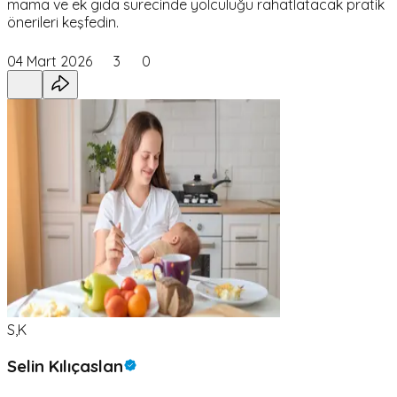
mama ve ek gıda sürecinde yolculuğu rahatlatacak pratik
önerileri keşfedin.
04 Mart 2026
3
0
S,K
Selin Kılıçaslan