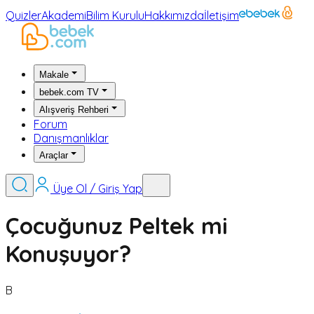
Quizler
Akademi
Bilim Kurulu
Hakkımızda
İletişim
Makale
bebek.com TV
Alışveriş Rehberi
Forum
Danışmanlıklar
Araçlar
Üye Ol / Giriş Yap
Çocuğunuz Peltek mi
Konuşuyor?
B