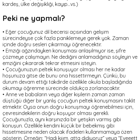
kardeş, ülke değişikliği, kayıp...vs.)
Peki ne yapmalı?
• Eğer çocuğunuz dil becerisi açısından gelişim
sürecindeyse çok fazla paniklemeye gerek yok. Zaman
içinde doğru sesleri çıkarmayı öğrenecektir.
• Emziği ağzındayken konuşması anlaşılmıyor ise, şifre
çözmeye çalışmayın. Ne dediğini anlamadığınızı söyleyin ve
emziğini çıkararak tekrar etmesini isteyin.
• Çocuğunuzun peltek konuşuyor olması her ne kadar
hoşunuza gitse de bunu ona hissettirmeyin. Çünkü, bu
durum devam ettiği takdirde özellikle okula başladığında
okumayı öğrenme sürecinde oldukça zorlanacaktır.
• Anne ve babaların veya diğer kişilerin zaman zaman
düştüğü diğer bir yanlış çocuğun peltek konuşmasını taklit
etmektir. Oysa onun doğru konuşmayı öğrenebilmesi için,
çevresindekilerin doğru koşuyor olması gerekli.
Çocuğunuzla, aynı karşınızda bir yetişkin varmış gibi
konuşun. Özellikle kendini küçük bir bebekmiş gibi
hissetmesine neden olacak ifadeleri kullanmamaya özen
gösterin. Örneğin; “Hadi kıjım, atta didiyoruz” veya “Eveeett