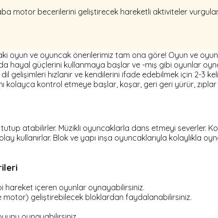
a motor becerilerini geliştirecek hareketli aktiviteler vurgul
aki oyun ve oyuncak önerilerimiz tam ona göre! Oyun ve oy
unda hayal güçlerini kullanmaya başlar ve -mış gibi oyunlar oyn
gelişimleri hızlanır ve kendilerini ifade edebilmek için 2-3 kel
ı kolayca kontrol etmeye başlar, koşar, geri geri yürür, zıpl
topu tutup atabilirler. Müzikli oyuncaklarla dans etmeyi severl
ay kullanırlar. Blok ve yapı inşa oyuncaklarıyla kolaylıkla oyn
ileri
hareket içeren oyunlar oynayabilirsiniz.
ce motor) geliştirebilecek bloklardan faydalanabilirsiniz.
yunu oynayabilirsiniz.