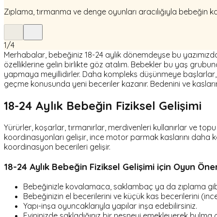
Zıplama, tırmanma ve denge oyunları aracılığıyla bebeğin kab
1
/
4
Merhabalar, bebeğiniz 18-24 aylık dönemdeyse bu yazımızd
özelliklerine gelin birlikte göz atalım. Bebekler bu yaş grub
yapmaya meyillidirler. Daha kompleks düşünmeye başlarlar, dil 
geçme konusunda yeni beceriler kazanır. Bedenini ve kasların
18-24 Aylık Bebeğin Fiziksel Gelişimi
Yürürler, koşarlar, tırmanırlar, merdivenleri kullanırlar ve 
koordinasyonları gelişir, ince motor parmak kaslarını daha kol
koordinasyon becerileri gelişir.
18-24 Aylık Bebeğin Fiziksel Gelişimi için Oyun Öner
Bebeğinizle kovalamaca, saklambaç ya da zıplama gibi 
Bebeğinizin el becerilerini ve küçük kas becerilerini (in
Yapı-inşa oyuncaklarıyla yapılar inşa edebilirsiniz.
Evininizde sakladığınız bir nesneyi emekleyerek bulma o