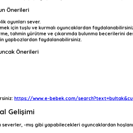
un Önerileri
ik oyunları sever.
ek için tuşlu ve kurmalı oyuncaklardan faydalanabilirsini
tirme, tahmin yürütme ve çıkarımda bulunma becerilerini des
in yapbozlardan faydalanabilirsiniz.
yuncak Önerileri
rsiniz:
https://www.e-bebek.com/search?text=bultak&c
l Gelişimi
rı severler, -mış gibi yapabilecekleri oyuncaklardan hoşla