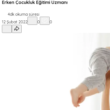
Erken Çocukluk Eğitimi Uzmanı
4
dk okuma süresi
12 Şubat 2022
0
0