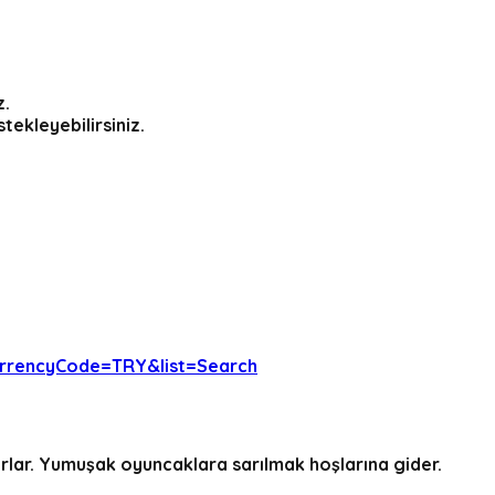
z.
tekleyebilirsiniz.
urrencyCode=TRY&list=Search
nırlar. Yumuşak oyuncaklara sarılmak hoşlarına gider.