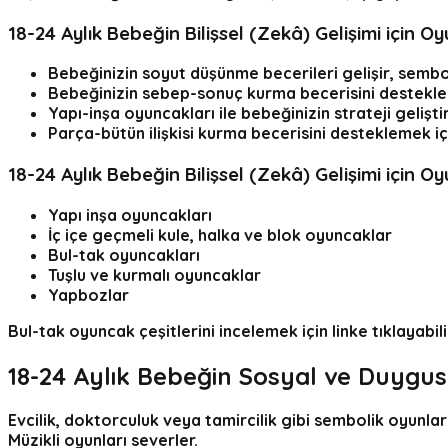
18-24 Aylık Bebeğin Bilişsel (Zekâ) Gelişimi için Oy
Bebeğinizin soyut düşünme becerileri gelişir, sembol
Bebeğinizin sebep-sonuç kurma becerisini desteklem
Yapı-inşa oyuncakları ile bebeğinizin strateji geliş
Parça-bütün ilişkisi kurma becerisini desteklemek iç
18-24 Aylık Bebeğin Bilişsel (Zekâ) Gelişimi için O
Yapı inşa oyuncakları
İç içe geçmeli kule, halka ve blok oyuncaklar
Bul-tak oyuncakları
Tuşlu ve kurmalı oyuncaklar
Yapbozlar
Bul-tak oyuncak çeşitlerini incelemek için linke tıklayabili
18-24 Aylık Bebeğin Sosyal ve Duygusa
Evcilik, doktorculuk veya tamircilik gibi sembolik oyunla
Müzikli oyunları severler.