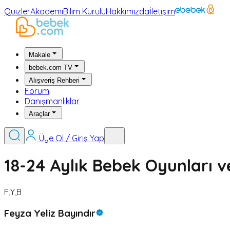
Quizler
Akademi
Bilim Kurulu
Hakkımızda
İletişim
Makale
bebek.com TV
Alışveriş Rehberi
Forum
Danışmanlıklar
Araçlar
Üye Ol / Giriş Yap
18-24 Aylık Bebek Oyunları v
F,Y,B
Feyza Yeliz Bayındır