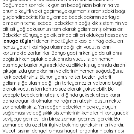
Doğumdan sonraki ilk günleri bebeğinizin bakımına ve
onunla keyifli vakit geçirmeye ayırmanız aranızdaki bağı
güçlendirecektir. Kış aylarında bebek bakımın zorlayıcı
olmasının temel sebebi, bebeklerin bağışıklık sisteminin ve
cilt alt yağ dokusunun tam olarak gelişmemiş olmasıdır.
Bebekler dünyaya geldiklerinde ciltleri oldukça hassas ve
lanugo tüyleri
denen ince tüylerle kaplıdır. Yağ dokuları
henüz yeterli kalınlığa ulaşmadığı için vücut ısılarını
korumakta zorlanırlar. Banyo yaptırırken ya da altlarını
değiştirirken çıplak olduklarında vücut ısıları hemen
düşmeye başlar. Aynı şekilde özellikle kış aylarında dışarı
çıktığınızda yanaklarının ve ellerinin hemen soğuduğunu
fark edebilirsiniz. Bunun yanı sıra ter bezleri yeterli
gelişmişliğe ulaşmadığı için terleyemezler ve buna bağlı
olarak vücut ısıları kontrolsüz olarak yükselebilir. Bu
sebeple bebeklerin ateşi çıktığında yüksek ateşe karşı
daha dayanıklı olmalarına rağmen ateşini düşürmekte
zorlanabilirsiniz. Yenidoğan bebeklerin çevreye uyum
sağlaması ve bağışıklık sistemlerinin kendilerini koruyacak
seviyeye gelmesi için biraz zaman geçmesi gerekir. Bu
zamanda da özel bir ilgi ve bakıma gereksinimleri vardır.
Vücut ısısının dengeli olması hayati organların çalışması