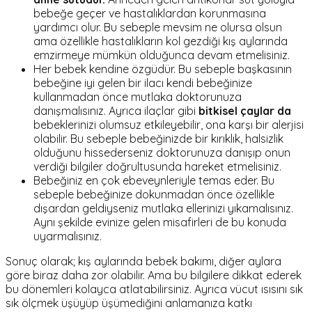
bebeğe geçer ve hastalıklardan korunmasına
yardımcı olur. Bu sebeple mevsim ne olursa olsun
ama özellikle hastalıkların kol gezdiği kış aylarında
emzirmeye mümkün olduğunca devam etmelisiniz.
Her bebek kendine özgüdür. Bu sebeple başkasının
bebeğine iyi gelen bir ilacı kendi bebeğinize
kullanmadan önce mutlaka doktorunuza
danışmalısınız. Ayrıca ilaçlar gibi
bitkisel çaylar da
bebeklerinizi olumsuz etkileyebilir, ona karşı bir alerjisi
olabilir. Bu sebeple bebeğinizde bir kırıklık, halsizlik
olduğunu hissederseniz doktorunuza danışıp onun
verdiği bilgiler doğrultusunda hareket etmelisiniz.
Bebeğiniz en çok ebeveynleriyle temas eder. Bu
sebeple bebeğinize dokunmadan önce özellikle
dışardan geldiyseniz mutlaka ellerinizi yıkamalısınız.
Aynı şekilde evinize gelen misafirleri de bu konuda
uyarmalısınız.
Sonuç olarak; kış aylarında bebek bakımı, diğer aylara
göre biraz daha zor olabilir. Ama bu bilgilere dikkat ederek
bu dönemleri kolayca atlatabilirsiniz. Ayrıca vücut ısısını sık
sık ölçmek üşüyüp üşümediğini anlamanıza katkı