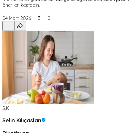
önerileri keşfedin.
04 Mart 2026
3
0
S,K
Selin Kılıçaslan
Diyetisyen