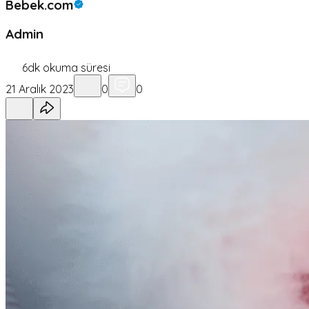
Bebek.com
Admin
6
dk okuma süresi
21 Aralık 2023
0
0