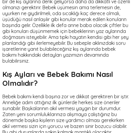
bir de kış aylarına denk geliyorsa daha da dikkatli ve özenli
olmanızı gerektirir. Bebek üşümesin ama terlemesin de,
uyurken ne giydirilmeli, oda sıcaklığı kaç derece olmalı,
üşüdüğü nasıl anlaşılır gibi konular merak edilen konuların
başında gelir. Özellikle ilk defa anne baba olacak çiftler bu
gibi konuları düşünmemek için bebeklerinin yaz aylarında
doğmasını isteyebilir. Ama tıpkı hayatın kendisi gibi her şey
planlandığı gibi ilerlemeyebilir. Bu sebeple aklınızdaki soru
işaretlerine yanıt bulabileceğiniz kış aylarında bebek
bakımı hakkındaki detayları yazımızın devamında
bulabilirsiniz.
Kış Ayları ve Bebek Bakımı Nasıl
Olmalıdır?
Bebek bakımı kendi başına zor ve dikkat gerektiren bir iştir.
Anneliğe adım attığınız ilk günlerde herkes size öneriler
sunabilir. Başkalarının akıl vermesi yaygın bir durumdur.
Zaten yeni sorumluluklarınıza alışmaya çalıştığınız bu
dönemde başka kişilerin size yardımcı olması gerekirken
akıl vermesi sizin için yorucu ve bazen sinir bozucu olabilir.
Bu gibi durumlarda sakin kalmak mantıklı olacaktır.