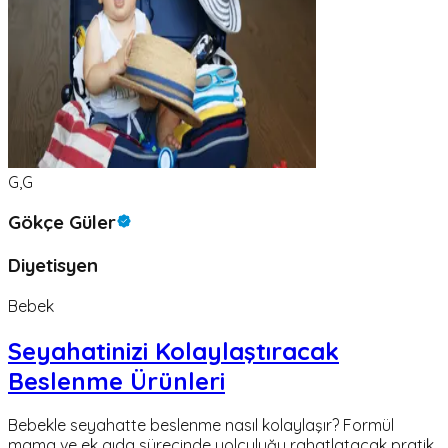
G,G
Gökçe Güler
Diyetisyen
Bebek
Seyahatinizi Kolaylaştıracak
Beslenme Ürünleri
Bebekle seyahatte beslenme nasıl kolaylaşır? Formül
mama ve ek gıda sürecinde yolculuğu rahatlatacak pratik