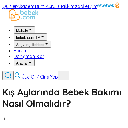
Quizler
Akademi
Bilim Kurulu
Hakkımızda
İletişim
Makale
bebek.com TV
Alışveriş Rehberi
Forum
Danışmanlıklar
Araçlar
Üye Ol / Giriş Yap
Kış Aylarında Bebek Bakımı
Nasıl Olmalıdır?
B