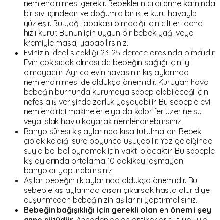
nemlendirilmesi gerekir. Bebeklerin cildi anne karnında
bir sıvı içindedir ve doğumla birlikte kuru havayla
yüzleşir. Bu yağ tabakası olmadığı için ciltleri daha
hızlı kurur. Bunun için uygun bir bebek yağı veya
kremiyle masaj yapabilirsiniz.
Evinizin ideal sıcaklığı 23-25 derece arasında olmalıdır.
Evin çok sıcak olması da bebeğin sağlığı için iyi
olmayabilir. Ayrıca evin havasının kış aylarında
nemlendirilmesi de oldukça önemlidir. Kuruyan hava
bebeğin burnunda kurumaya sebep olabileceği için
nefes alış verişinde zorluk yaşayabilir. Bu sebeple evi
nemlendirici makinelerle ya da kalorifer üzerine su
veya ıslak havlu koyarak nemlendirebilirsiniz.
Banyo süresi kış aylarında kısa tutulmalıdır. Bebek
çıplak kaldığı süre boyunca üşüyebilir. Yaz geldiğinde
suyla bol bol oynamak için vakti olacaktır. Bu sebeple
kış aylarında ortalama 10 dakikayı aşmayan
banyolar yaptırabilirsiniz.
Aşılar bebeğin ilk aylarında oldukça önemlidir. Bu
sebeple kış aylarında dışarı çıkarsak hasta olur diye
düşünmeden bebeğinizin aşılarını yaptırmalısınız.
Bebeğin bağışıklığı için gerekli olan en önemli şey
anne sütüdür.
Anneden gelen antikorlar süt yoluyla