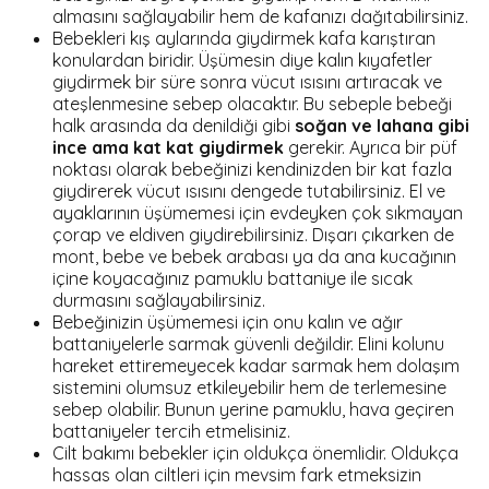
almasını sağlayabilir hem de kafanızı dağıtabilirsiniz.
Bebekleri kış aylarında giydirmek kafa karıştıran
konulardan biridir. Üşümesin diye kalın kıyafetler
giydirmek bir süre sonra vücut ısısını artıracak ve
ateşlenmesine sebep olacaktır. Bu sebeple bebeği
halk arasında da denildiği gibi
soğan ve lahana gibi
ince ama kat kat giydirmek
gerekir. Ayrıca bir püf
noktası olarak bebeğinizi kendinizden bir kat fazla
giydirerek vücut ısısını dengede tutabilirsiniz. El ve
ayaklarının üşümemesi için evdeyken çok sıkmayan
çorap ve eldiven giydirebilirsiniz. Dışarı çıkarken de
mont, bebe ve bebek arabası ya da ana kucağının
içine koyacağınız pamuklu battaniye ile sıcak
durmasını sağlayabilirsiniz.
Bebeğinizin üşümemesi için onu kalın ve ağır
battaniyelerle sarmak güvenli değildir. Elini kolunu
hareket ettiremeyecek kadar sarmak hem dolaşım
sistemini olumsuz etkileyebilir hem de terlemesine
sebep olabilir. Bunun yerine pamuklu, hava geçiren
battaniyeler tercih etmelisiniz.
Cilt bakımı bebekler için oldukça önemlidir. Oldukça
hassas olan ciltleri için mevsim fark etmeksizin