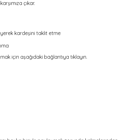
 karşımıza çıkar.
erek kardeşini taklit etme
apma
şmak için aşağıdaki bağlantıya tıklayın.