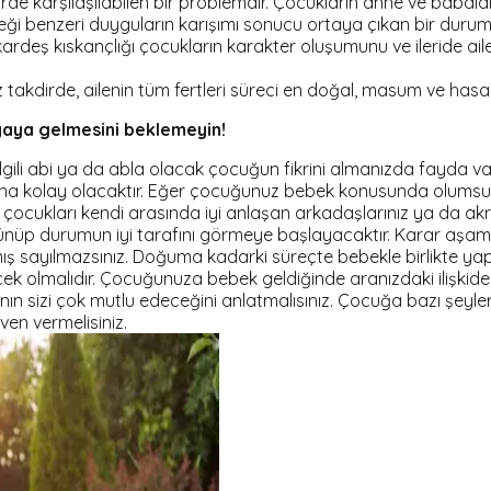
rde karşılaşılabilen bir problemdir. Çocukların anne ve babal
steği benzeri duyguların karışımı sonucu ortaya çıkan bir durum
rdeş kıskançlığı çocukların karakter oluşumunu ve ileride ailenin
akdirde, ailenin tüm fertleri süreci en doğal, masum ve hasars
yaya gelmesini beklemeyin!
gili abi ya da abla olacak çocuğun fikrini almanızda fayda v
a kolay olacaktır. Eğer çocuğunuz bebek konusunda olumsuz
 çocukları kendi arasında iyi anlaşan arkadaşlarınız ya da akr
şünüp durumun iyi tarafını görmeye başlayacaktır. Karar aşa
ış sayılmazsınız. Doğuma kadarki süreçte bebekle birlikte ya
gerçek olmalıdır. Çocuğunuza bebek geldiğinde aranızdaki ilişkide
sının sizi çok mutlu edeceğini anlatmalısınız. Çocuğa bazı şe
en vermelisiniz.