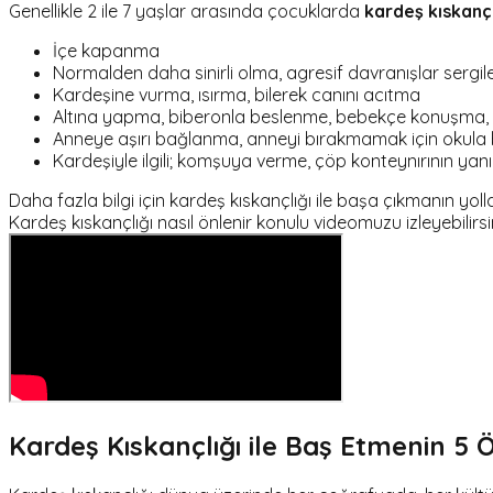
Genellikle 2 ile 7 yaşlar arasında çocuklarda
kardeş kıskançlı
İçe kapanma
Normalden daha sinirli olma, agresif davranışlar sergi
Kardeşine vurma, ısırma, bilerek canını acıtma
Altına yapma, biberonla beslenme, bebekçe konuşma, em
Anneye aşırı bağlanma, anneyi bırakmamak için okula 
Kardeşiyle ilgili; komşuya verme, çöp konteynırının y
Daha fazla bilgi için kardeş kıskançlığı ile başa çıkmanın yol
Kardeş kıskançlığı nasıl önlenir konulu videomuzu izleyebilirsi
Kardeş Kıskançlığı ile Baş Etmenin 5 