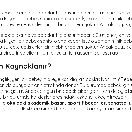
 Bu sebeple anne ve babalar hiç düşünmeden bütün enerjisini ve
a ki yeni bir bebek sahibi olana kadar. İşte o zaman minik bebe
Bu süreçte yetişkinler için hiçbir problem yoktur. Ancak büyük
 Bu sebeple anne ve babalar hiç düşünmeden bütün enerjisini ve
a ki yeni bir bebek sahibi olana kadar. İşte o zaman minik bebe
u süreçte yetişkinler için hiçbir problem yoktur. Ancak büyük ç
irebilir ve ailenin tüm bireyleri için yaşamı zorlaştırabilir.
en Kaynaklanır?
nçlık
, yeni bir bebeğin aileye katıldığı an başlar. Nasıl mı? B
kten de dünya onların etrafında döner. Bu durumda bebek için
 yerine getirir. Ancak bir gün bir bebek çıkar gelir. Hem de öyle 
öyle bir durumda kardeşler arasındaki kıskançlık kaçınılmazdır.
anla
okuldaki akademik başarı,
sportif beceriler,
sanatsal y
addi gelir vb. arasındaki farklılıklar da kardeşler arasındaki k