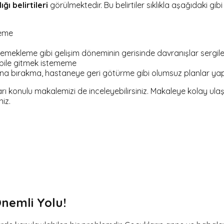
ğı belirtileri
görülmektedir. Bu belirtiler sıklıkla aşağıdaki gibi
leme
ekleme gibi gelişim döneminin gerisinde davranışlar sergiley
bile gitmek istememe
anına bırakma, hastaneye geri götürme gibi olumsuz planlar y
ları konulu makalemizi de inceleyebilirsiniz. Makaleye kolay ula
niz.
Önemli Yolu!