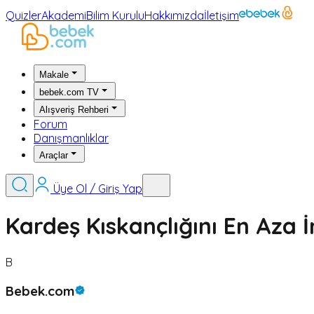
Quizler
Akademi
Bilim Kurulu
Hakkımızda
İletişim
Makale
bebek.com TV
Alışveriş Rehberi
Forum
Danışmanlıklar
Araçlar
Üye Ol / Giriş Yap
Kardeş Kıskançlığını En Aza İ
B
Bebek.com