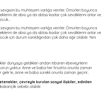
 sevgisini bu muhteşem varlığa verirler. Ömürleri boyunca
klerini de abisi ya da ablası kadar çok sevdiklerini anlar ve
 çocuk…
 sevgisini bu muhteşem varlığa verirler. Ömürleri boyunca
klerini de abisi ya da ablası kadar çok sevdiklerini anlar ve
ocuk için durum sanıldığından çok daha ağır olabilir. Yeni
ebekler dünyaya geldikleri andan itibaren ebeveynlerin
 sorun yoktur. Anne ve baba her fırsatta onunla zaman
bir gelir ki, anne ve baba sürekli onunla zaman geçirir;
etenekler,
çevreyle kurulan sosyal ilişkiler,
edinilen
ıskançlık sebebi olabilir.