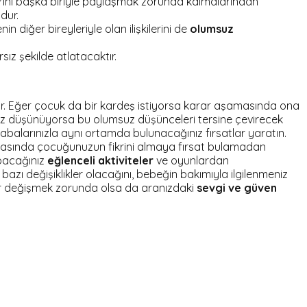
arını başka biriyle paylaşmak zorunda kalmalarından
dur.
 diğer bireyleriyle olan ilişkilerini de
olumsuz
ız şekilde atlatacaktır.
ar. Eğer çocuk da bir kardeş istiyorsa karar aşamasında ona
 düşünüyorsa bu olumsuz düşünceleri tersine çevirecek
abalarınızla aynı ortamda bulunacağınız fırsatlar yaratın.
masında çocuğunuzun fikrini almaya fırsat bulamadan
pacağınız
eğlenceli aktiviteler
ve oyunlardan
 bazı değişiklikler olacağını, bebeğin bakımıyla ilgilenmeniz
yler değişmek zorunda olsa da aranızdaki
sevgi ve güven