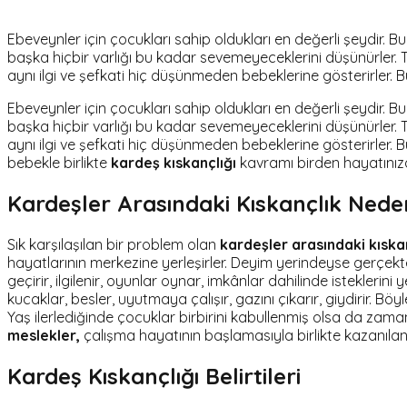
Ebeveynler için çocukları sahip oldukları en değerli şeydir.
başka hiçbir varlığı bu kadar sevemeyeceklerini düşünürler. T
aynı ilgi ve şefkati hiç düşünmeden bebeklerine gösterirler. 
Ebeveynler için çocukları sahip oldukları en değerli şeydir.
başka hiçbir varlığı bu kadar sevemeyeceklerini düşünürler. T
aynı ilgi ve şefkati hiç düşünmeden bebeklerine gösterirler. B
bebekle birlikte
kardeş kıskançlığı
kavramı birden hayatınıza g
Kardeşler Arasındaki Kıskançlık Ned
Sık karşılaşılan bir problem olan
kardeşler arasındaki kıska
hayatlarının merkezine yerleşirler. Deyim yerindeyse gerçe
geçirir, ilgilenir, oyunlar oynar, imkânlar dahilinde isteklerini
kucaklar, besler, uyutmaya çalışır, gazını çıkarır, giydirir. B
Yaş ilerlediğinde çocuklar birbirini kabullenmiş olsa da zam
meslekler,
çalışma hayatının başlamasıyla birlikte kazanılan m
Kardeş Kıskançlığı Belirtileri