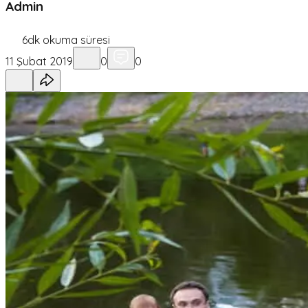
Admin
6
dk okuma süresi
11 Şubat 2019
0
0