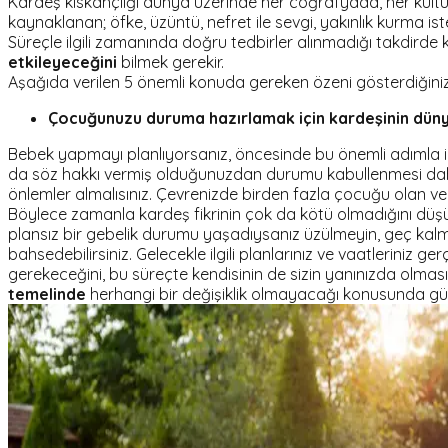
Kardeş kıskançlığı dünya üzerinde her coğrafyada, her kültü
kaynaklanan; öfke, üzüntü, nefret ile sevgi, yakınlık kurma i
Süreçle ilgili zamanında doğru tedbirler alınmadığı takdirde ka
etkileyeceğini
bilmek gerekir.
Aşağıda verilen 5 önemli konuda gereken özeni gösterdiğiniz t
Çocuğunuzu duruma hazırlamak için kardeşinin dün
Bebek yapmayı planlıyorsanız, öncesinde bu önemli adımla il
da söz hakkı vermiş olduğunuzdan durumu kabullenmesi dah
önlemler almalısınız. Çevrenizde birden fazla çocuğu olan ve
Böylece zamanla kardeş fikrinin çok da kötü olmadığını dü
plansız bir gebelik durumu yaşadıysanız üzülmeyin, geç kalm
bahsedebilirsiniz. Gelecekle ilgili planlarınız ve vaatleriniz 
gerekeceğini, bu süreçte kendisinin de sizin yanınızda olma
temelinde
herhangi bir değişiklik olmayacağı konusunda güv