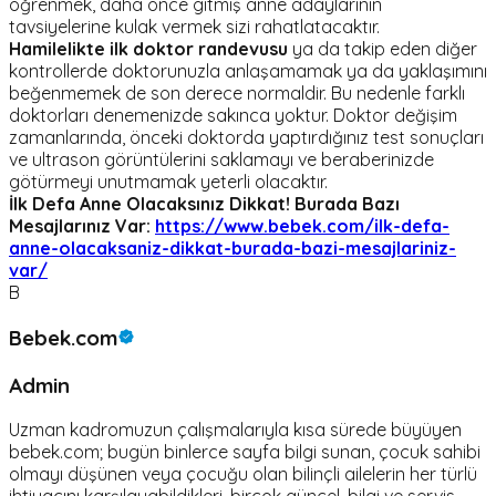
öğrenmek, daha önce gitmiş anne adaylarının
tavsiyelerine kulak vermek sizi rahatlatacaktır.
Hamilelikte ilk doktor randevusu
ya da takip eden diğer
kontrollerde doktorunuzla anlaşamamak ya da yaklaşımını
beğenmemek de son derece normaldir. Bu nedenle farklı
doktorları denemenizde sakınca yoktur. Doktor değişim
zamanlarında, önceki doktorda yaptırdığınız test sonuçları
ve ultrason görüntülerini saklamayı ve beraberinizde
götürmeyi unutmamak yeterli olacaktır.
İlk Defa Anne Olacaksınız Dikkat! Burada Bazı
Mesajlarınız Var:
https://www.bebek.com/ilk-defa-
anne-olacaksaniz-dikkat-burada-bazi-mesajlariniz-
var/
B
Bebek.com
Admin
Uzman kadromuzun çalışmalarıyla kısa sürede büyüyen
bebek.com; bugün binlerce sayfa bilgi sunan, çocuk sahibi
olmayı düşünen veya çocuğu olan bilinçli ailelerin her türlü