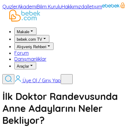
Quizler
Akademi
Bilim Kurulu
Hakkımızda
İletişim
Makale
bebek.com TV
Alışveriş Rehberi
Forum
Danışmanlıklar
Araçlar
Üye Ol / Giriş Yap
İlk Doktor Randevusunda
Anne Adaylarını Neler
Bekliyor?