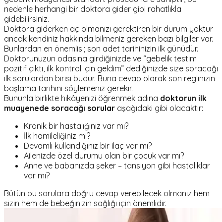
nedenle herhangi bir doktora gider gibi rahatlıkla
gidebilirsiniz.
Doktora giderken aç olmanızı gerektiren bir durum yoktur
ancak kendiniz hakkında bilmeniz gereken bazı bilgiler var.
Bunlardan en önemlisi; son adet tarihinizin ilk günüdür.
Doktorunuzun odasına girdiğinizde ve “gebelik testim
pozitif çıktı, ilk kontrol için geldim” dediğinizde size soracağı
ilk sorulardan birisi budur. Buna cevap olarak son reglinizin
başlama tarihini söylemeniz gerekir.
Bununla birlikte hikâyenizi öğrenmek adına
doktorun ilk
muayenede soracağı sorular
aşağıdaki gibi olacaktır:
Kronik bir hastalığınız var mı?
İlk hamileliğiniz mi?
Devamlı kullandığınız bir ilaç var mı?
Ailenizde özel durumu olan bir çocuk var mı?
Anne ve babanızda şeker – tansiyon gibi hastalıklar
var mı?
Bütün bu sorulara doğru cevap verebilecek olmanız hem
sizin hem de bebeğinizin sağlığı için önemlidir.