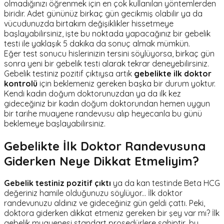
olmadığınızı öğrenmek için en çok kullanılan yöntemlerden
biridir. Adet gününüz birkaç gün gecikmiş olabilir ya da
vücudunuzda birtakım değişiklikler hissetmeye
başlayabilirsiniz, işte bu noktada yapacağınız bir gebelik
testi ile yaklaşık 5 dakika da sonuç almak mümkün.
Eğer test sonucu hislerinizin tersini söylüyorsa, birkaç gün
sonra yeni bir gebelik testi alarak tekrar deneyebilirsiniz.
Gebelik testiniz pozitif çıktıysa artık
gebelikte
ilk doktor
kontrolü
için beklemeniz gereken başka bir durum yoktur.
Kendi kadın doğum doktorunuzdan ya da ilk kez
gideceğiniz bir kadın doğum doktorundan hemen uygun
bir tarihe muayene randevusu alıp heyecanla bu günü
beklemeye başlayabilirsiniz.
Gebelikte İlk Doktor Randevusuna
Giderken Neye Dikkat Etmeliyim?
Gebelik testiniz pozitif çıktı
ya da kan testinde Beta HCG
değeriniz hamile olduğunuzu söylüyor... İlk doktor
randevunuzu aldınız ve gideceğiniz gün geldi çattı. Peki,
doktora giderken dikkat etmeniz gereken bir şey var mı? İlk
gebelik muayenesi standart prosedürlere sahiptir, bu