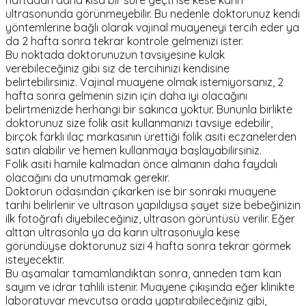
haftadan daha kısa bir süre geçti ise kese karın
ultrasonunda görünmeyebilir. Bu nedenle doktorunuz kendi
yöntemlerine bağlı olarak vajinal muayeneyi tercih eder ya
da 2 hafta sonra tekrar kontrole gelmenizi ister.
Bu noktada doktorunuzun tavsiyesine kulak
verebileceğiniz gibi siz de tercihinizi kendisine
belirtebilirsiniz. Vajinal muayene olmak istemiyorsanız, 2
hafta sonra gelmenin sizin için daha iyi olacağını
belirtmenizde herhangi bir sakınca yoktur. Bununla birlikte
doktorunuz size folik asit kullanmanızı tavsiye edebilir,
birçok farklı ilaç markasının ürettiği folik asiti eczanelerden
satın alabilir ve hemen kullanmaya başlayabilirsiniz.
Folik asiti hamile kalmadan önce almanın daha faydalı
olacağını da unutmamak gerekir.
Doktorun odasından çıkarken ise bir sonraki muayene
tarihi belirlenir ve ultrason yapıldıysa şayet size bebeğinizin
ilk fotoğrafı diyebileceğiniz, ultrason görüntüsü verilir. Eğer
alttan ultrasonla ya da karın ultrasonuyla kese
göründüyse doktorunuz sizi 4 hafta sonra tekrar görmek
isteyecektir.
Bu aşamalar tamamlandıktan sonra, anneden tam kan
sayım ve idrar tahlili istenir. Muayene çıkışında eğer klinikte
laboratuvar mevcutsa orada yaptırabileceğiniz gibi,