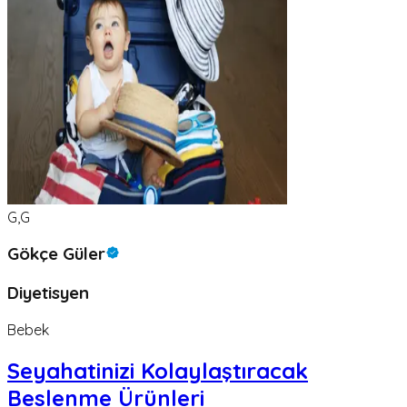
G,G
Gökçe Güler
Diyetisyen
Bebek
Seyahatinizi Kolaylaştıracak
Beslenme Ürünleri