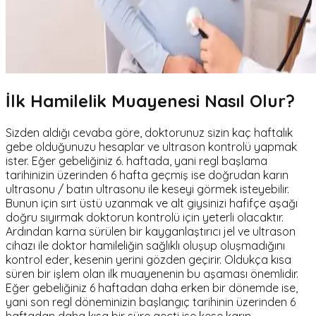
İlk Hamilelik Muayenesi Nasıl Olur?
Sizden aldığı cevaba göre, doktorunuz sizin kaç haftalık
gebe olduğunuzu hesaplar ve ultrason kontrolü yapmak
ister. Eğer gebeliğiniz 6. haftada, yani regl başlama
tarihinizin üzerinden 6 hafta geçmiş ise doğrudan karın
ultrasonu / batın ultrasonu ile keseyi görmek isteyebilir.
Bunun için sırt üstü uzanmak ve alt giysinizi hafifçe aşağı
doğru sıyırmak doktorun kontrolü için yeterli olacaktır.
Ardından karna sürülen bir kayganlaştırıcı jel ve ultrason
cihazı ile doktor hamileliğin sağlıklı oluşup oluşmadığını
kontrol eder, kesenin yerini gözden geçirir. Oldukça kısa
süren bir işlem olan ilk muayenenin bu aşaması önemlidir.
Eğer gebeliğiniz 6 haftadan daha erken bir dönemde ise,
yani son regl döneminizin başlangıç tarihinin üzerinden 6