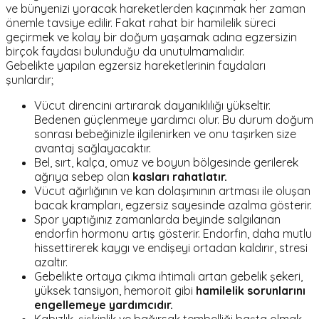
ve bünyenizi yoracak hareketlerden kaçınmak her zaman
önemle tavsiye edilir. Fakat rahat bir hamilelik süreci
geçirmek ve kolay bir doğum yaşamak adına egzersizin
birçok faydası bulunduğu da unutulmamalıdır.
Gebelikte yapılan egzersiz hareketlerinin faydaları
şunlardır;
Vücut direncini artırarak dayanıklılığı yükseltir.
Bedenen güçlenmeye yardımcı olur. Bu durum doğum
sonrası bebeğinizle ilgilenirken ve onu taşırken size
avantaj sağlayacaktır.
Bel, sırt, kalça, omuz ve boyun bölgesinde gerilerek
ağrıya sebep olan
kasları rahatlatır.
Vücut ağırlığının ve kan dolaşımının artması ile oluşan
bacak krampları, egzersiz sayesinde azalma gösterir.
Spor yaptığınız zamanlarda beyinde salgılanan
endorfin hormonu artış gösterir. Endorfin, daha mutlu
hissettirerek kaygı ve endişeyi ortadan kaldırır, stresi
azaltır.
Gebelikte ortaya çıkma ihtimali artan gebelik şekeri,
yüksek tansiyon, hemoroit gibi
hamilelik sorunlarını
engellemeye yardımcıdır.