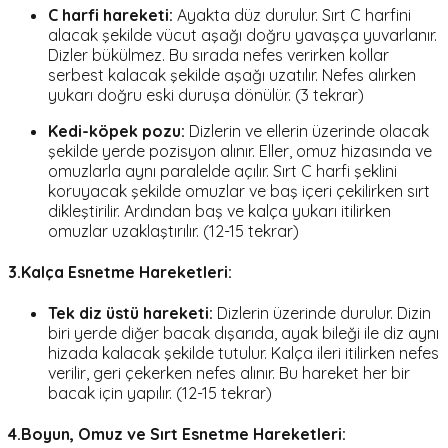
C harfi hareketi:
Ayakta düz durulur. Sırt C harfini
alacak şekilde vücut aşağı doğru yavaşça yuvarlanır.
Dizler bükülmez. Bu sırada nefes verirken kollar
serbest kalacak şekilde aşağı uzatılır. Nefes alırken
yukarı doğru eski duruşa dönülür. (3 tekrar)
Kedi-köpek pozu:
Dizlerin ve ellerin üzerinde olacak
şekilde yerde pozisyon alınır. Eller, omuz hizasında ve
omuzlarla aynı paralelde açılır. Sırt C harfi şeklini
koruyacak şekilde omuzlar ve baş içeri çekilirken sırt
dikleştirilir. Ardından baş ve kalça yukarı itilirken
omuzlar uzaklaştırılır. (12-15 tekrar)
3.Kalça Esnetme Hareketleri:
Tek diz üstü hareketi:
Dizlerin üzerinde durulur. Dizin
biri yerde diğer bacak dışarıda, ayak bileği ile diz aynı
hizada kalacak şekilde tutulur. Kalça ileri itilirken nefes
verilir, geri çekerken nefes alınır. Bu hareket her bir
bacak için yapılır. (12-15 tekrar)
4.Boyun, Omuz ve Sırt Esnetme Hareketleri: