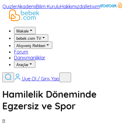
Quizler
Akademi
Bilim Kurulu
Hakkımızda
İletişim
Makale
bebek.com TV
Alışveriş Rehberi
Forum
Danışmanlıklar
Araçlar
Üye Ol / Giriş Yap
Hamilelik Döneminde
Egzersiz ve Spor
B