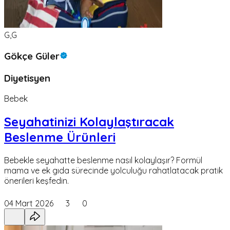
G,G
Gökçe Güler
Diyetisyen
Bebek
Seyahatinizi Kolaylaştıracak
Beslenme Ürünleri
Bebekle seyahatte beslenme nasıl kolaylaşır? Formül
mama ve ek gıda sürecinde yolculuğu rahatlatacak pratik
önerileri keşfedin.
04 Mart 2026
3
0