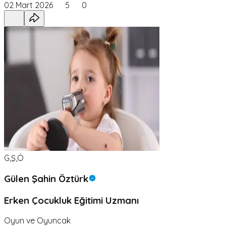
02 Mart 2026
5
0
G,Ş,Ö
Gülen Şahin Öztürk
Erken Çocukluk Eğitimi Uzmanı
Oyun ve Oyuncak