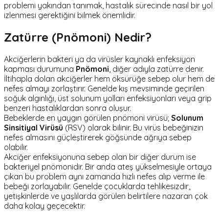
problemi yakından tanımak, hastalık sürecinde nasıl bir yol
izlenmesi gerektiğini bilmek önemlidir.
Zatürre (Pnömoni) Nedir?
Akciğerlerin bakteri ya da virüsler kaynaklı enfeksiyon
kapması durumuna
Pnömoni
, diğer adıyla zatürre denir.
İltihapla dolan akciğerler hem öksürüğe sebep olur hem de
nefes almayı zorlaştırır. Genelde kış mevsiminde geçirilen
soğuk algınlığı, üst solunum yolları enfeksiyonları veya grip
benzeri hastalıklardan sonra oluşur.
Bebeklerde en yaygın görülen pnömoni virüsü;
Solunum
Sinsitiyal Virüsü
(RSV) olarak bilinir. Bu virüs bebeğinizin
nefes almasını güçleştirerek göğsünde ağrıya sebep
olabilir.
Akciğer enfeksiyonuna sebep olan bir diğer durum ise
bakteriyel pnömonidir. Bir anda ateş yükselmesiyle ortaya
çıkan bu problem aynı zamanda hızlı nefes alıp verme ile
bebeği zorlayabilir. Genelde çocuklarda tehlikesizdir,
yetişkinlerde ve yaşlılarda görülen belirtilere nazaran çok
daha kolay geçecektir.