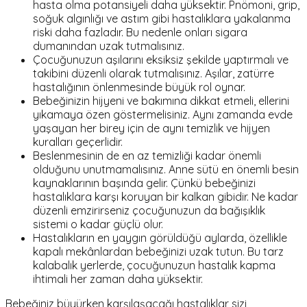
hasta olma potansiyeli daha yüksektir. Pnömoni, grip,
soğuk algınlığı ve astım gibi hastalıklara yakalanma
riski daha fazladır. Bu nedenle onları sigara
dumanından uzak tutmalısınız.
Çocuğunuzun aşılarını eksiksiz şekilde yaptırmalı ve
takibini düzenli olarak tutmalısınız. Aşılar, zatürre
hastalığının önlenmesinde büyük rol oynar.
Bebeğinizin hijyeni ve bakımına dikkat etmeli, ellerini
yıkamaya özen göstermelisiniz. Aynı zamanda evde
yaşayan her birey için de aynı temizlik ve hijyen
kuralları geçerlidir.
Beslenmesinin de en az temizliği kadar önemli
olduğunu unutmamalısınız. Anne sütü en önemli besin
kaynaklarının başında gelir. Çünkü bebeğinizi
hastalıklara karşı koruyan bir kalkan gibidir. Ne kadar
düzenli emzirirseniz çocuğunuzun da bağışıklık
sistemi o kadar güçlü olur.
Hastalıkların en yaygın görüldüğü aylarda, özellikle
kapalı mekânlardan bebeğinizi uzak tutun. Bu tarz
kalabalık yerlerde, çocuğunuzun hastalık kapma
ihtimali her zaman daha yüksektir.
Bebeğiniz büyürken karşılaşacağı hastalıklar sizi