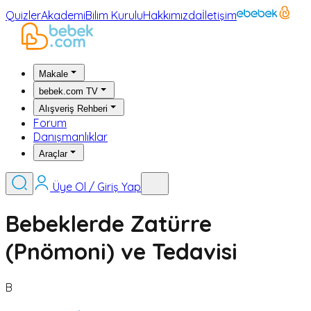
Quizler
Akademi
Bilim Kurulu
Hakkımızda
İletişim
Makale
bebek.com TV
Alışveriş Rehberi
Forum
Danışmanlıklar
Araçlar
Üye Ol / Giriş Yap
Bebeklerde Zatürre
(Pnömoni) ve Tedavisi
B