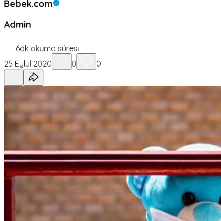
Bebek.com
Admin
6
dk okuma süresi
25 Eylül 2020
0
0