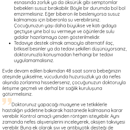
esnasında zorluk ya da öksürük gibi semptomlar
bebekleri susuz bırakabilir. Böyle bir durumda bol bol
emzirmelisiniz. Eğer biberon ile besleniyorsa susuz
kalmaması için biberonla su verebilirsiniz.
Çocuğunuzun yaşı daha büyükse ve katı gıdaya
geçtiyse yine bol su vermeye ve öğünlerde sulu
gıdalar hazırlamaya özen gösterilmelidir.
Tedaviye destek olmak amacıyla alternatif ilaç,
bitkisel besinler ya da tedavi şekilleri düşünüyorsanız,
doktorunuzla konuşmadan herhangi bir tedavi
uygulamamalısınız.
Evde devam edilen bakımdan 48 saat sonra bebeğinizin
ateşinde yükselme, vücudunda huzursuzluk ya da nefes
alışında zorlanma hissederseniz, çocuğunuzun doktoruyla
iletişime geçmeli ve derhal bir sağlık kuruluşuna
götürmelisiniz.
Doktorunuz yapacağı muayene ve tetkiklerle
hastalığın şiddetine bakarak hastanede kalmasına karar
verebilir. Kontrol amaçlı yeniden röntgen isteyebilir. Aynı
zamanda nefes alışverişlerini inceleyerek, oksijen takviyesi
verebilir. Buna ek olarak sıvı ve antibiyotik desteği de