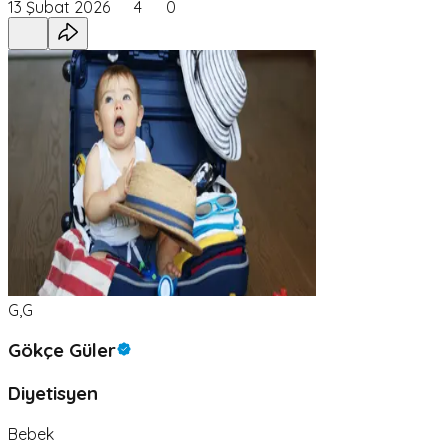
13 Şubat 2026
4
0
G,G
Gökçe Güler
Diyetisyen
Bebek