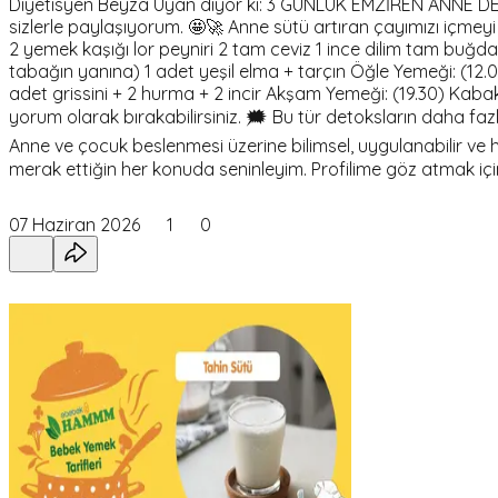
Diyetisyen Beyza Uyan diyor ki: 3 GÜNLÜK EMZİREN ANNE DET
sizlerle paylaşıyorum. 🤩🚀 Anne sütü artıran çayımızı içmey
2 yemek kaşığı lor peyniri 2 tam ceviz 1 ince dilim tam buğda
tabağın yanına) 1 adet yeşil elma + tarçın Öğle Yemeği: (12.
adet grissini + 2 hurma + 2 incir Akşam Yemeği: (19.30) Kaba
yorum olarak bırakabilirsiniz. 🗯 Bu tür detoksların daha f
Anne ve çocuk beslenmesi üzerine bilimsel, uygulanabilir ve h
merak ettiğin her konuda seninleyim. Profilime göz atmak 
07 Haziran 2026
1
0