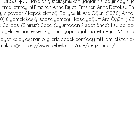
OKSU! 🤱🏻 Havalar güzelleşmişken yağlarınızı cayır cayır y
i ihmal etmeyiin! Emziren Anne Diyeti Emziren Anne Detoksu Em
y / çavdar / kepek ekmeği Bol yeşillik Ara Öğün: (10.30) Anne s
00) 8 yemek kaşığı sebze yemeği 1 kase yoğurt Ara Öğün: (16.30
k Çorbası (Sınırsız) Gece: (Uyumadan 2 saat önce) 1 su bardağı
azla gelmesini isterseniz yorum yapmayı ihmal etmeyiin! 🥰 I
ayat kolaylaştıran bilgilerle bebek.com’dayım! Hamilelikten ek
için tıkla: 👉 https://www.bebek.com/uye/beyzauyan/