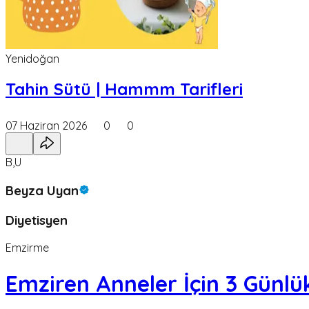
Yenidoğan
Tahin Sütü | Hammm Tarifleri
07 Haziran 2026
0
0
B,U
Beyza Uyan
Diyetisyen
Emzirme
Emziren Anneler İçin 3 Günlük