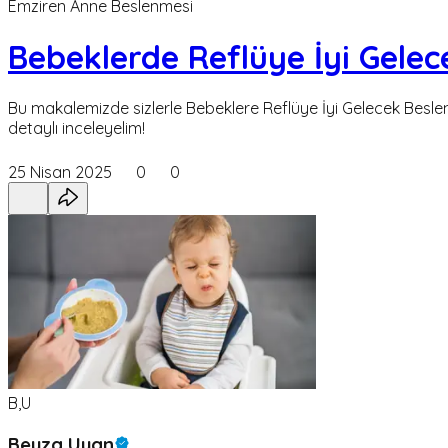
Emziren Anne Beslenmesi
Bebeklerde Reflüye İyi Gelec
Bu makalemizde sizlerle Bebeklere Reflüye İyi Gelecek Beslenm
detaylı inceleyelim!
25 Nisan 2025
0
0
B,U
Beyza Uyan