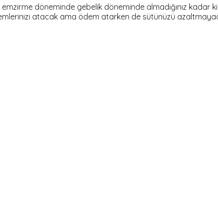
rip, emzirme döneminde gebelik döneminde almadığınız kadar k
kte ödemlerinizi atacak ama ödem atarken de sütünüzü azaltma