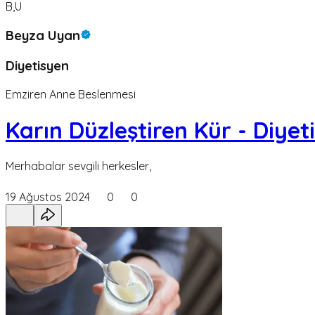
B,U
Beyza Uyan
Diyetisyen
Emziren Anne Beslenmesi
Karın Düzleştiren Kür - Diye
Merhabalar sevgili herkesler,
19 Ağustos 2024
0
0