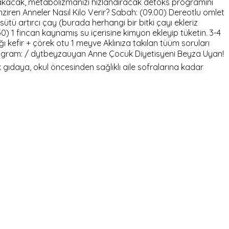
akacak, metabolizmanızı hızlandıracak detoks programını
ziren Anneler Nasıl Kilo Verir? Sabah: (09.00) Dereotlu omlet
ütü artırcı çay (burada herhangi bir bitki çayı ekleriz
) 1 fincan kaynamış su içerisine kimyon ekleyip tüketin. 3-4
 kefir + çörek otu 1 meyve Aklınıza takılan tüüm soruları
nstagram: / dytbeyzauyan Anne Çocuk Diyetisyeni Beyza Uyan!
 gıdaya, okul öncesinden sağlıklı aile sofralarına kadar