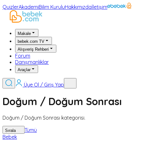
Quizler
Akademi
Bilim Kurulu
Hakkımızda
İletişim
Makale
bebek.com TV
Alışveriş Rehberi
Forum
Danışmanlıklar
Araçlar
Üye Ol / Giriş Yap
Doğum / Doğum Sonrası
Doğum / Doğum Sonrası kategorisi.
Tümü
Sırala
Bebek