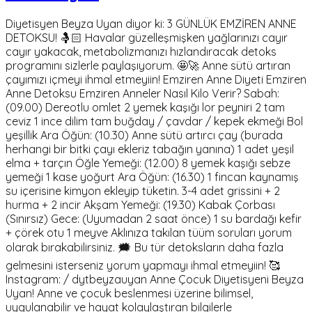
Diyetisyen Beyza Uyan diyor ki: 3 GÜNLÜK EMZİREN ANNE
DETOKSU! 🤱🏻 Havalar güzelleşmişken yağlarınızı cayır
cayır yakacak, metabolizmanızı hızlandıracak detoks
programını sizlerle paylaşıyorum. 🤩🚀 Anne sütü artıran
çayımızı içmeyi ihmal etmeyiin! Emziren Anne Diyeti Emziren
Anne Detoksu Emziren Anneler Nasıl Kilo Verir? Sabah:
(09.00) Dereotlu omlet 2 yemek kaşığı lor peyniri 2 tam
ceviz 1 ince dilim tam buğday / çavdar / kepek ekmeği Bol
yeşillik Ara Öğün: (10.30) Anne sütü artırcı çay (burada
herhangi bir bitki çayı ekleriz tabağın yanına) 1 adet yeşil
elma + tarçın Öğle Yemeği: (12.00) 8 yemek kaşığı sebze
yemeği 1 kase yoğurt Ara Öğün: (16.30) 1 fincan kaynamış
su içerisine kimyon ekleyip tüketin. 3-4 adet grissini + 2
hurma + 2 incir Akşam Yemeği: (19.30) Kabak Çorbası
(Sınırsız) Gece: (Uyumadan 2 saat önce) 1 su bardağı kefir
+ çörek otu 1 meyve Aklınıza takılan tüüm soruları yorum
olarak bırakabilirsiniz. 🗯 Bu tür detoksların daha fazla
gelmesini isterseniz yorum yapmayı ihmal etmeyiin! 🥰
Instagram: / dytbeyzauyan Anne Çocuk Diyetisyeni Beyza
Uyan! Anne ve çocuk beslenmesi üzerine bilimsel,
uygulanabilir ve hayat kolaylaştıran bilgilerle