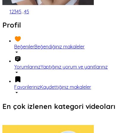
1
2
3
4
5
...
45
Profil
Beğeniler
Beğendiğiniz makaleler
Yorumlarınız
Yaptığınız yorum ve yanıtlarınız
Favorileriniz
Kaydettiğiniz makaleler
En çok izlenen kategori videoları