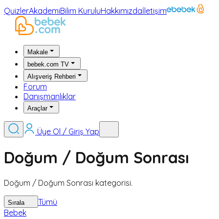
Quizler
Akademi
Bilim Kurulu
Hakkımızda
İletişim
Makale
bebek.com TV
Alışveriş Rehberi
Forum
Danışmanlıklar
Araçlar
Üye Ol / Giriş Yap
Doğum / Doğum Sonrası
Doğum / Doğum Sonrası kategorisi.
Tümü
Sırala
Bebek