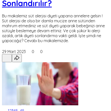
Sonlandırılır?
Bu makalemiz süt alerjisi diyeti yapana annelere gelsin !
Süt alerjisi de olsa bir damla mucize anne sütünden
mahrum etmediniz ve süt diyeti yaparak bebeğinizi anne
sütüyle beslemeye devam ettiniz. Ve çok şükür ki alerji
azaldı, artık diyeti sonlandırma vakti geldi. İşte şimdi ne
yapacağız? Cevabı bu makalemizde.
29 Mart 2023
0
0
1
2
3
4
5
...
45