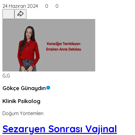
24 Haziran 2024
0
0
G,G
Gökçe Günaydın
Klinik Psikolog
Doğum Yöntemleri
Sezaryen Sonrası Vajinal