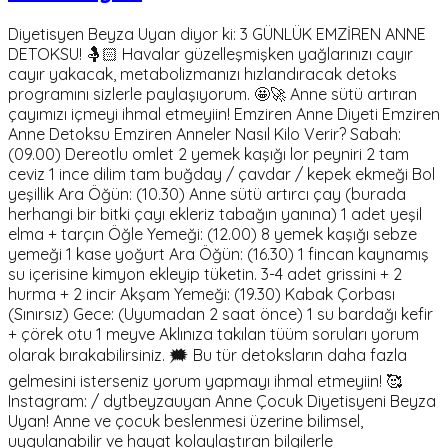
Diyetisyen Beyza Uyan diyor ki: 3 GÜNLÜK EMZİREN ANNE
DETOKSU! 🤱🏻 Havalar güzelleşmişken yağlarınızı cayır
cayır yakacak, metabolizmanızı hızlandıracak detoks
programını sizlerle paylaşıyorum. 🤩🚀 Anne sütü artıran
çayımızı içmeyi ihmal etmeyiin! Emziren Anne Diyeti Emziren
Anne Detoksu Emziren Anneler Nasıl Kilo Verir? Sabah:
(09.00) Dereotlu omlet 2 yemek kaşığı lor peyniri 2 tam
ceviz 1 ince dilim tam buğday / çavdar / kepek ekmeği Bol
yeşillik Ara Öğün: (10.30) Anne sütü artırcı çay (burada
herhangi bir bitki çayı ekleriz tabağın yanına) 1 adet yeşil
elma + tarçın Öğle Yemeği: (12.00) 8 yemek kaşığı sebze
yemeği 1 kase yoğurt Ara Öğün: (16.30) 1 fincan kaynamış
su içerisine kimyon ekleyip tüketin. 3-4 adet grissini + 2
hurma + 2 incir Akşam Yemeği: (19.30) Kabak Çorbası
(Sınırsız) Gece: (Uyumadan 2 saat önce) 1 su bardağı kefir
+ çörek otu 1 meyve Aklınıza takılan tüüm soruları yorum
olarak bırakabilirsiniz. 🗯 Bu tür detoksların daha fazla
gelmesini isterseniz yorum yapmayı ihmal etmeyiin! 🥰
Instagram: / dytbeyzauyan Anne Çocuk Diyetisyeni Beyza
Uyan! Anne ve çocuk beslenmesi üzerine bilimsel,
uygulanabilir ve hayat kolaylaştıran bilgilerle