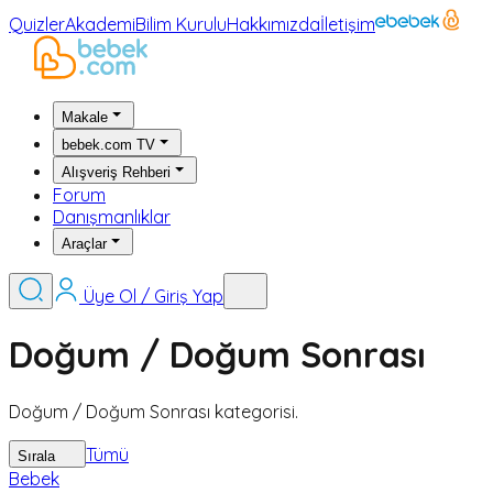
Quizler
Akademi
Bilim Kurulu
Hakkımızda
İletişim
Makale
bebek.com TV
Alışveriş Rehberi
Forum
Danışmanlıklar
Araçlar
Üye Ol / Giriş Yap
Doğum / Doğum Sonrası
Doğum / Doğum Sonrası kategorisi.
Tümü
Sırala
Bebek