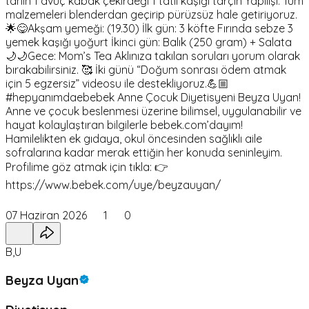
tahin 1 avuç kabak çekirdeği 1 tatlı kaşığı tarçın Yapılışı: Tüm
malzemeleri blenderdan geçirip pürüzsüz hale getiriyoruz.
🌟😋Akşam yemeği: (19.30) İlk gün: 3 köfte Fırında sebze 3
yemek kaşığı yoğurt İkinci gün: Balık (250 gram) + Salata
🌙🌙Gece: Mom’s Tea Aklınıza takılan soruları yorum olarak
bırakabilirsiniz. 🥰 İki günü “Doğum sonrası ödem atmak
için 5 egzersiz” videosu ile destekliyoruz.💪🏼
#hepyanımdaebebek Anne Çocuk Diyetisyeni Beyza Uyan!
Anne ve çocuk beslenmesi üzerine bilimsel, uygulanabilir ve
hayat kolaylaştıran bilgilerle bebek.com’dayım!
Hamilelikten ek gıdaya, okul öncesinden sağlıklı aile
sofralarına kadar merak ettiğin her konuda seninleyim.
Profilime göz atmak için tıkla: 👉
https://www.bebek.com/uye/beyzauyan/
07 Haziran 2026
1
0
B,U
Beyza Uyan