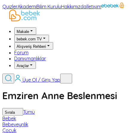
Quizler
Akademi
Bilim Kurulu
Hakkımızda
İletişim
Makale
bebek.com TV
Alışveriş Rehberi
Forum
Danışmanlıklar
Araçlar
Üye Ol / Giriş Yap
Emziren Anne Beslenmesi
Tümü
Sırala
Bebek
Bebeveynlik
Çocuk