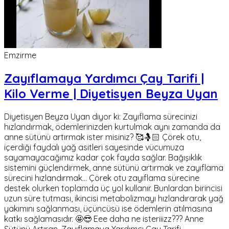
Emzirme
Zayıflamaya Yardımcı Çay Tarifi |
Kilo Verme | Diyetisyen Beyza Uyan
Diyetisyen Beyza Uyan diyor ki: Zayıflama sürecinizi
hızlandırmak, ödemlerinizden kurtulmak aynı zamanda da
anne sütünü artırmak ister misiniz? 🥰🤱🏻 Çörek otu,
içerdiği faydalı yağ asitleri sayesinde vücumuza
sayamayacağımız kadar çok fayda sağlar. Bağışıklık
sistemini güçlendirmek, anne sütünü artırmak ve zayıflama
sürecini hızlandırmak... Çörek otu zayıflama sürecine
destek olurken toplamda üç yol kullanır. Bunlardan birincisi
uzun süre tutması, ikincisi metabolizmayı hızlandırarak yağ
yakımını sağlanması, üçüncüsü ise ödemlerin atılmasına
katkı sağlamasıdır. 🤩😎 Eee daha ne isteriiizz??? Anne
Sütünü Artıran, Zayıflamaya Yardımcı Çay Tarifi