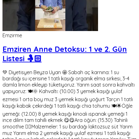
Emzirme
Emziren Anne Detoksu: 1 ve 2. Gün
Listesi 🤱🏻
💚 Diyetisyen Beyza Uyan 🤩 Sabah aç karnına: 1 su
bardağı su içerisine 1 tatlı kaşığı organik elma sirkesi, 3-4
damla limon ekleyip tüketiyoruz. Yarım saat sonra kahvaltı
yapıyoruz: 🍽️🌞 Kahvaltı: (10.00) 3 yemek kaşığı yulaf
ezmesi 1 orta boy muz 3 yemek kaşığı yoğurt Tarçın 1 tatlı
kaşığı kabak çekirdeği 1 tatlı kaşığı chia tohumu 🍽️🌟Öğle
yemeği: (12.00) 8 yemek kaşığı kinoalı ıspanak yemeği 1
ince dilim tam tahıllı ekmek 😋😋Ara öğün: (15.30) Tahinli
smoothie 🏃‍♀️Malzemeler: 1 su bardağı laktozsuz süt Yarım
muz Yarım elma 2 yemek kaşığı yulaf ezmesi 1 tatlı kaşığı