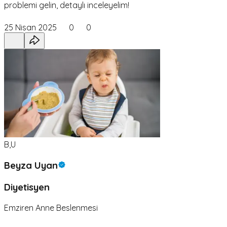
problemi gelin, detaylı inceleyelim!
25 Nisan 2025
0
0
B,U
Beyza Uyan
Diyetisyen
Emziren Anne Beslenmesi