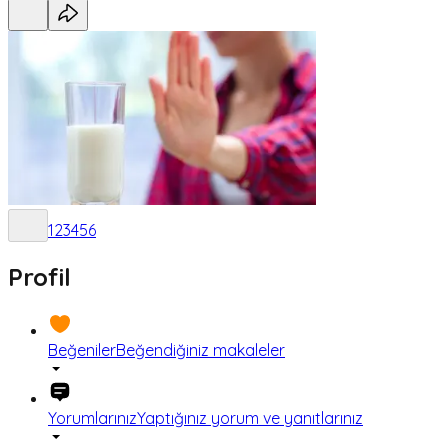
1
2
3
4
5
6
Profil
Beğeniler
Beğendiğiniz makaleler
Yorumlarınız
Yaptığınız yorum ve yanıtlarınız