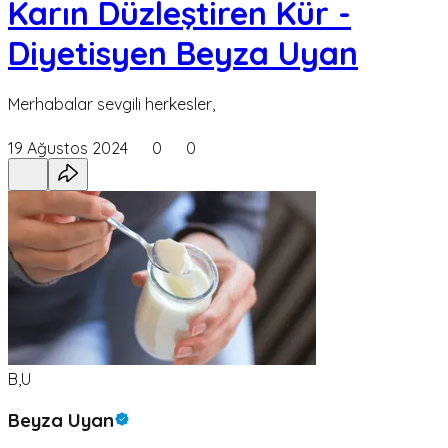
Karın Düzleştiren Kür -
Diyetisyen Beyza Uyan
Merhabalar sevgili herkesler,
19 Ağustos 2024
0
0
B,U
Beyza Uyan