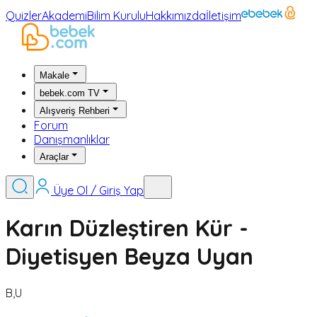
Quizler
Akademi
Bilim Kurulu
Hakkımızda
İletişim
Makale
bebek.com TV
Alışveriş Rehberi
Forum
Danışmanlıklar
Araçlar
Üye Ol / Giriş Yap
Karın Düzleştiren Kür -
Diyetisyen Beyza Uyan
B,U