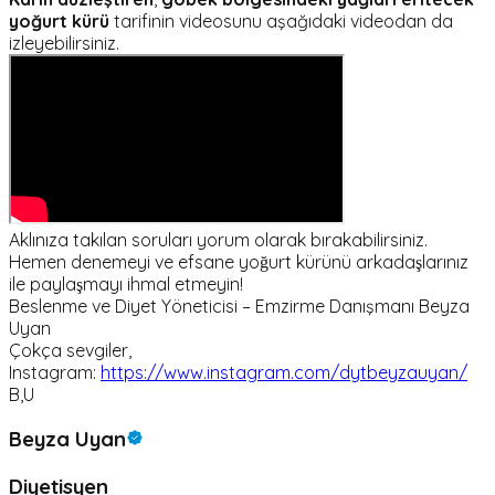
yoğurt kürü
tarifinin videosunu aşağıdaki videodan da
izleyebilirsiniz.
Aklınıza takılan soruları yorum olarak bırakabilirsiniz.
Hemen denemeyi ve efsane yoğurt kürünü arkadaşlarınız
ile paylaşmayı ihmal etmeyin!
Beslenme ve Diyet Yöneticisi – Emzirme Danışmanı Beyza
Uyan
Çokça sevgiler,
Instagram:
https://www.instagram.com/dytbeyzauyan/
B,U
Beyza Uyan
Diyetisyen