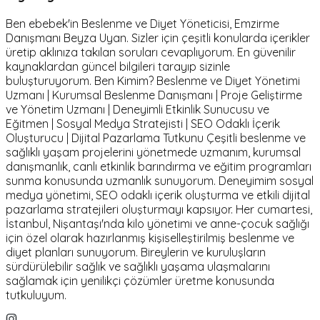
Ben ebebek'in Beslenme ve Diyet Yöneticisi, Emzirme
Danışmanı Beyza Uyan. Sizler için çeşitli konularda içerikler
üretip aklınıza takılan soruları cevaplıyorum. En güvenilir
kaynaklardan güncel bilgileri tarayıp sizinle
buluşturuyorum. Ben Kimim? Beslenme ve Diyet Yönetimi
Uzmanı | Kurumsal Beslenme Danışmanı | Proje Geliştirme
ve Yönetim Uzmanı | Deneyimli Etkinlik Sunucusu ve
Eğitmen | Sosyal Medya Stratejisti | SEO Odaklı İçerik
Oluşturucu | Dijital Pazarlama Tutkunu Çeşitli beslenme ve
sağlıklı yaşam projelerini yönetmede uzmanım, kurumsal
danışmanlık, canlı etkinlik barındırma ve eğitim programları
sunma konusunda uzmanlık sunuyorum. Deneyimim sosyal
medya yönetimi, SEO odaklı içerik oluşturma ve etkili dijital
pazarlama stratejileri oluşturmayı kapsıyor. Her cumartesi,
İstanbul, Nişantaşı'nda kilo yönetimi ve anne-çocuk sağlığı
için özel olarak hazırlanmış kişiselleştirilmiş beslenme ve
diyet planları sunuyorum. Bireylerin ve kuruluşların
sürdürülebilir sağlık ve sağlıklı yaşama ulaşmalarını
sağlamak için yenilikçi çözümler üretme konusunda
tutkuluyum.