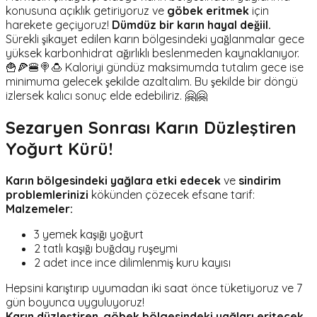
konusuna açıklık getiriyoruz ve
göbek eritmek
için
harekete geçiyoruz!
Dümdüz bir karın hayal değiil.
Sürekli şikayet edilen karın bölgesindeki yağlanmalar gece
yüksek karbonhidrat ağırlıklı beslenmeden kaynaklanıyor.
🍟🍕🍔🍭🍮 Kaloriyi gündüz maksimumda tutalım gece ise
minimuma gelecek şekilde azaltalım. Bu şekilde bir döngü
izlersek kalıcı sonuç elde edebiliriz. 🤗🤗
Sezaryen Sonrası Karın Düzleştiren
Yoğurt Kürü!
Karın bölgesindeki yağlara etki edecek
ve
sindirim
problemlerinizi
kökünden çözecek efsane tarif:
Malzemeler:
3 yemek kaşığı yoğurt
2 tatlı kaşığı buğday ruşeymi
2 adet ince ince dilimlenmiş kuru kayısı
Hepsini karıştırıp uyumadan iki saat önce tüketiyoruz ve 7
gün boyunca uyguluyoruz!
Karın düzleştiren
,
göbek bölgesindeki yağları eritecek