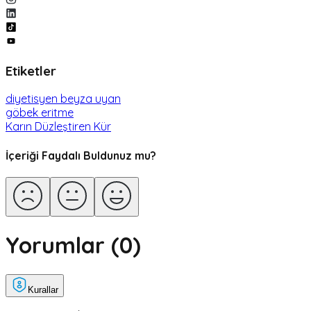
Etiketler
diyetisyen beyza uyan
göbek eritme
Karın Düzleştiren Kür
İçeriği Faydalı Buldunuz mu?
Yorumlar (
0
)
Kurallar