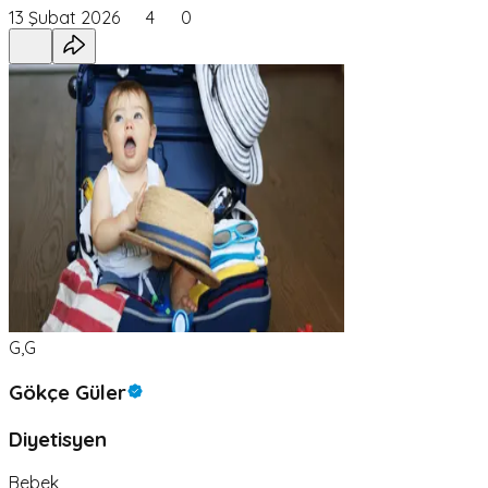
13 Şubat 2026
4
0
G,G
Gökçe Güler
Diyetisyen
Bebek