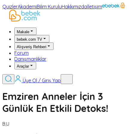
Quizler
Akademi
Bilim Kurulu
Hakkımızda
İletişim
Makale
bebek.com TV
Alışveriş Rehberi
Forum
Danışmanlıklar
Araçlar
Üye Ol / Giriş Yap
Emziren Anneler İçin 3
Günlük En Etkili Detoks!
B,U