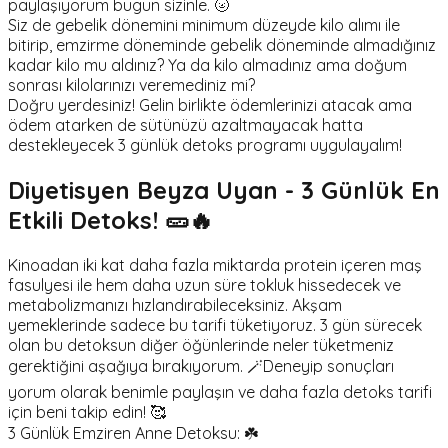
paylaşıyorum bugün sizinle. 🌝
Siz de gebelik dönemini minimum düzeyde kilo alımı ile
bitirip, emzirme döneminde gebelik döneminde almadığınız
kadar kilo mu aldınız? Ya da kilo almadınız ama doğum
sonrası kilolarınızı veremediniz mi?
Doğru yerdesiniz! Gelin birlikte ödemlerinizi atacak ama
ödem atarken de sütünüzü azaltmayacak hatta
destekleyecek 3 günlük detoks programı uygulayalım!
Diyetisyen Beyza Uyan - 3 Günlük En
Etkili Detoks! 🥒🔥
Kinoadan iki kat daha fazla miktarda protein içeren maş
fasulyesi ile hem daha uzun süre tokluk hissedecek ve
metabolizmanızı hızlandırabileceksiniz. Akşam
yemeklerinde sadece bu tarifi tüketiyoruz. 3 gün sürecek
olan bu detoksun diğer öğünlerinde neler tüketmeniz
gerektiğini aşağıya bırakıyorum. 🪄Deneyip sonuçları
yorum olarak benimle paylaşın ve daha fazla detoks tarifi
için beni takip edin! 🥰
3 Günlük Emziren Anne Detoksu: ☘️