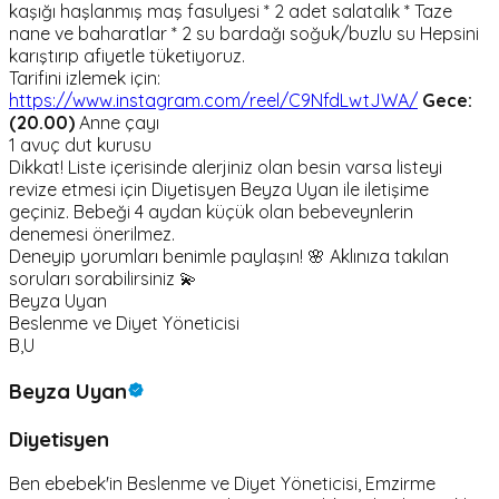
kaşığı haşlanmış maş fasulyesi * 2 adet salatalık * Taze
nane ve baharatlar * 2 su bardağı soğuk/buzlu su Hepsini
karıştırıp afiyetle tüketiyoruz.
Tarifini izlemek için:
https://www.instagram.com/reel/C9NfdLwtJWA/
Gece:
(20.00)
Anne çayı
1 avuç dut kurusu
Dikkat! Liste içerisinde alerjiniz olan besin varsa listeyi
revize etmesi için Diyetisyen Beyza Uyan ile iletişime
geçiniz. Bebeği 4 aydan küçük olan bebeveynlerin
denemesi önerilmez.
Deneyip yorumları benimle paylaşın! 🌸 Aklınıza takılan
soruları sorabilirsiniz 💫
Beyza Uyan
Beslenme ve Diyet Yöneticisi
B,U
Beyza Uyan
Diyetisyen
Ben ebebek'in Beslenme ve Diyet Yöneticisi, Emzirme