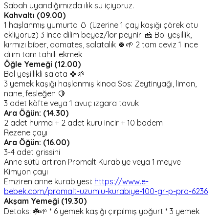
Sabah uyandığımızda ılık su içiyoruz.
Kahvaltı (09.00)
1 haşlanmış yumurta 🥚 (üzerine 1 çay kaşığı çörek otu
ekliyoruz) 3 ince dilim beyaz/lor peyniri 🧀 Bol yeşillik,
kırmızı biber, domates, salatalık 🍀🌱 2 tam ceviz 1 ince
dilim tam tahıllı ekmek
Öğle Yemeği (12.00)
Bol yeşillikli salata 🍀🌱
3 yemek kaşığı haşlanmış kinoa Sos: Zeytinyağı, limon,
nane, fesleğen 🍋
3 adet köfte veya 1 avuç ızgara tavuk
Ara Öğün: (14.30)
2 adet hurma + 2 adet kuru incir + 10 badem
Rezene çayı
Ara Öğün: (16.00)
3-4 adet grissini
Anne sütü artıran Promalt Kurabiye veya 1 meyve
Kimyon çayı
Emziren anne kurabiyesi:
https://www.e-
bebek.com/promalt-uzumlu-kurabiye-100-gr-p-pro-6236
Akşam Yemeği (19.30)
Detoks: ☘️🌱 * 6 yemek kaşığı çırpılmış yoğurt * 3 yemek