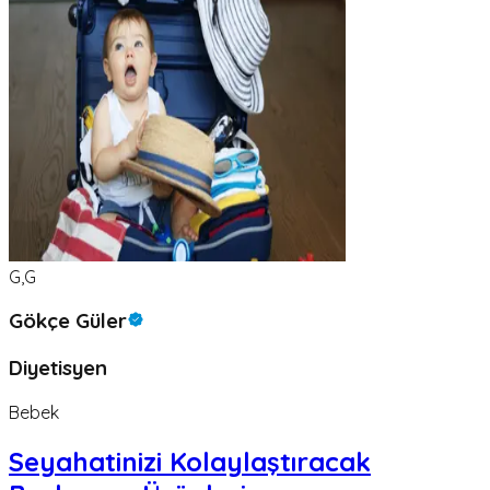
G,G
Gökçe Güler
Diyetisyen
Bebek
Seyahatinizi Kolaylaştıracak