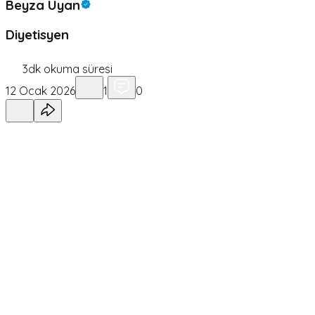
Beyza Uyan
Diyetisyen
3
dk okuma süresi
12 Ocak 2026
1
0