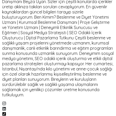
Danışmanı Beyza Uyan. Sizler için çeşitli konularda içerikler
üretip aklınıza takılan soruları cevaplıyorum. En güvenilir
kaynaklardan güncel bilgileri tarayıp sizinle
buluşturuyorum. Ben Kimim? Beslenme ve Diyet Yönetimi
Uzmanı | Kurumsal Beslenme Danışmanı | Proje Geliştirme
ve Yönetim Uzmanı | Deneyimli Etkinlik Sunucusu ve
Eğitmen | Sosyal Medya Stratejisti | SEO Odaklı İçerik
Oluşturucu | Dijital Pazarlama Tutkunu Çeşitli beslenme ve
sağlıklı yaşam projelerini yönetmede uzmanım, kurumsal
danışmanlık, canlı etkinlik barındırma ve eğitim programları
sunma konusunda uzmanlık sunuyorum. Deneyimim sosyal
medya yönetimi, SEO odaklı içerik oluşturma ve etkili dijital
pazarlama stratejileri oluşturmayı kapsıyor. Her cumartesi,
İstanbul, Nişantaşı'nda kilo yönetimi ve anne-çocuk sağlığı
için özel olarak hazırlanmış kişiselleştirilmiş beslenme ve
diyet planları sunuyorum. Bireylerin ve kuruluşların
sürdürülebilir sağlık ve sağlıklı yaşama ulaşmalarını
sağlamak için yenilikçi çözümler üretme konusunda
tutkuluyum.