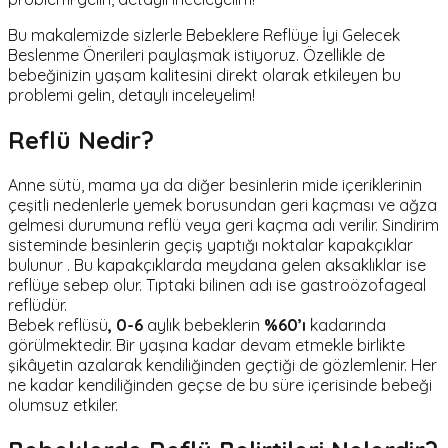
Bu makalemizde sizlerle Bebeklere Reflüye İyi Gelecek
Beslenme Önerileri paylaşmak istiyoruz. Özellikle de
bebeğinizin yaşam kalitesini direkt olarak etkileyen bu
problemi gelin, detaylı inceleyelim!
Reflü Nedir?
Anne sütü, mama ya da diğer besinlerin mide içeriklerinin
çeşitli nedenlerle yemek borusundan geri kaçması ve ağza
gelmesi durumuna reflü veya geri kaçma adı verilir. Sindirim
sisteminde besinlerin geçiş yaptığı noktalar kapakçıklar
bulunur . Bu kapakçıklarda meydana gelen aksaklıklar ise
reflüye sebep olur. Tıptaki bilinen adı ise gastroözofageal
reflüdür.
Bebek reflüsü
,
0-6
aylık bebeklerin
%60’ı
kadarında
görülmektedir. Bir yaşına kadar devam etmekle birlikte
şikâyetin azalarak kendiliğinden geçtiği de gözlemlenir. Her
ne kadar kendiliğinden geçse de bu süre içerisinde bebeği
olumsuz etkiler.