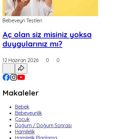
Bebeveyn Testleri
Aç olan siz misiniz yoksa
duygularınız mı?
12 Haziran 2026
0
0
Makaleler
Bebek
Bebeveynlik
Çocuk
Doğum / Doğum Sonrası
Hamilelik
Hamilelik Planlama