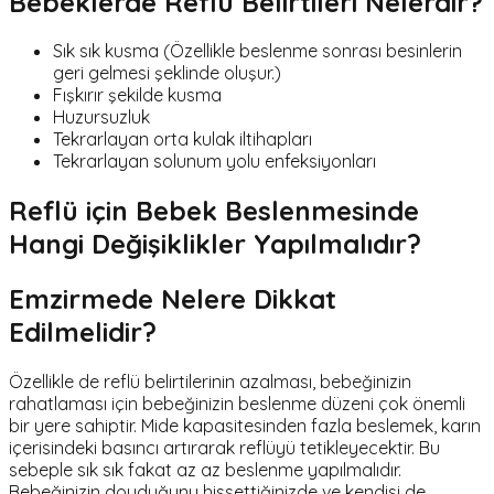
Bebeklerde Reflü Belirtileri Nelerdir?
Sık sık kusma (Özellikle beslenme sonrası besinlerin
geri gelmesi şeklinde oluşur.)
Fışkırır şekilde kusma
Huzursuzluk
Tekrarlayan orta kulak iltihapları
Tekrarlayan solunum yolu enfeksiyonları
Reflü için Bebek Beslenmesinde
Hangi Değişiklikler Yapılmalıdır?
Emzirmede Nelere Dikkat
Edilmelidir?
Özellikle de reflü belirtilerinin azalması, bebeğinizin
rahatlaması için bebeğinizin beslenme düzeni çok önemli
bir yere sahiptir. Mide kapasitesinden fazla beslemek, karın
içerisindeki basıncı artırarak reflüyü tetikleyecektir. Bu
sebeple sık sık fakat az az beslenme yapılmalıdır.
Bebeğinizin doyduğunu hissettiğinizde ve kendisi de