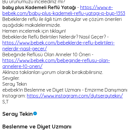
Bu ürünümüzü incelediniz mi?
baby plus Kademeli Reflü Yatağı
-
https://www.e-
bebek.com/baby-plus-kademeli-reflu-yatagi-p-byp-1353
Bebeklerde reflü ile ilgili tüm detaylar ve çözüm önerileri
aşağıdaki makalelerimizde.
Hemen incelemek için tıklayın!
Bebeklerde Reflü Belirtileri Nelerdir? Nasıl Geçer? -
https://www.bebek.com/bebeklerde-reflu-belirtileri-
nelerdir-nasil-gecer/
Bebeğinde Reflüsü Olan Anneler 10 Öneri -
https://www.bebek.com/bebeginde-reflusu-olan-
annelere-10-oneri/
Aklınıza takılanları yorum olarak bırakabilirsiniz.
Sevgiler.
Seray Tekin
ebebek'in Beslenme ve Diyet Uzmanı - Emzirme Danışmanı
Instagram:
https://www.instagram.com/dytseraytekin/
S,T
Seray Tekin
Beslenme ve Diyet Uzmanı