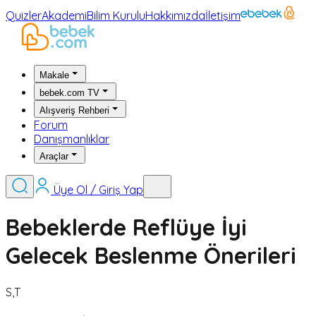
Quizler
Akademi
Bilim Kurulu
Hakkımızda
İletişim
Makale
bebek.com TV
Alışveriş Rehberi
Forum
Danışmanlıklar
Araçlar
Üye Ol / Giriş Yap
Bebeklerde Reflüye İyi
Gelecek Beslenme Önerileri
S,T