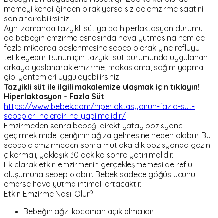
memeyi kendiliğinden bırakıyorsa siz de emzirme saatini
sonlandırabilirsiniz.
Aynı zamanda tazyikli süt ya da hiperlaktasyon durumu
da bebeğin emzirme esnasında hava yutmasına hem de
fazla miktarda beslenmesine sebep olarak yine reflüyü
tetikleyebilir. Bunun için tazyikli süt durumunda uygulanan
arkaya yaslanarak emzirme, makaslama, sağım yapma
gibi yöntemleri uygulayabilirsiniz.
Tazyikli süt ile ilgili makalemize ulaşmak için tıklayın!
Hiperlaktasyon - Fazla Süt
https://www.bebek.com/hiperlaktasyonun-fazla-sut-
sebepleri-nelerdir-ne-yapilmalidir/
Emzirmeden sonra bebeği direkt yatay pozisyona
geçirmek mide içeriğinin ağıza gelmesine neden olabilir. Bu
sebeple emzirmeden sonra mutlaka dik pozisyonda gazını
çıkarmalı, yaklaşık 30 dakika sonra yatırılmalıdır.
Ek olarak etkin emzirmenin gerçekleşmemesi de reflü
oluşumuna sebep olabilir. Bebek sadece göğüs ucunu
emerse hava yutma ihtimali artacaktır.
Etkin Emzirme Nasıl Olur?
Bebeğin ağzı kocaman açık olmalıdır.