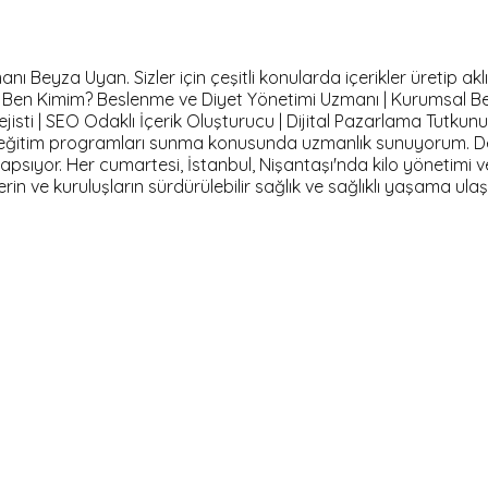
Beyza Uyan. Sizler için çeşitli konularda içerikler üretip aklı
m. Ben Kimim? Beslenme ve Diyet Yönetimi Uzmanı | Kurumsal B
isti | SEO Odaklı İçerik Oluşturucu | Dijital Pazarlama Tutkun
ve eğitim programları sunma konusunda uzmanlık sunuyorum. D
 kapsıyor. Her cumartesi, İstanbul, Nişantaşı'nda kilo yönetimi 
lerin ve kuruluşların sürdürülebilir sağlık ve sağlıklı yaşama 