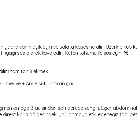
 yapraklarını ayıklayın ve salata kasesine alın. Üzerine küp 
inyağı sos olarak ilave edin. Keten tohumu ile süsleyin. 🥰
dilim tam tahıllı ekmek
 + 1 meyve + Anne sütü artıran çay
a rağmen omega-3 açısından son derece zengin. Eğer abdomina
direkt karın bölgesindeki yağlanmaya etki edeceğiz tabi detoksu