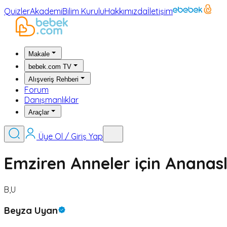
Quizler
Akademi
Bilim Kurulu
Hakkımızda
İletişim
Makale
bebek.com TV
Alışveriş Rehberi
Forum
Danışmanlıklar
Araçlar
Üye Ol / Giriş Yap
Emziren Anneler için Ananas
B,U
Beyza Uyan