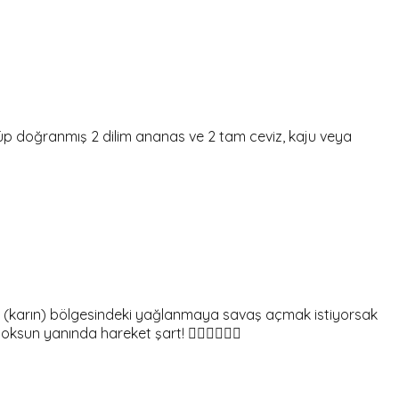
küp doğranmış 2 dilim ananas ve 2 tam ceviz, kaju veya
l (karın) bölgesindeki yağlanmaya savaş açmak istiyorsak
n yanında hareket şart! 🏃🏻‍♀️🏃🏻‍♀️