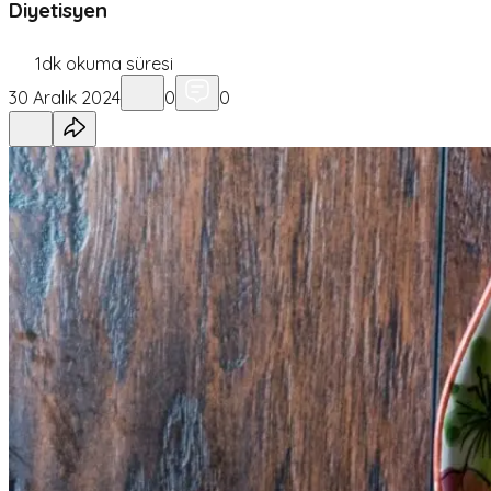
Diyetisyen
1
dk okuma süresi
30 Aralık 2024
0
0