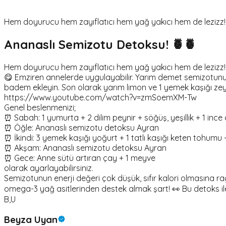
Hem doyurucu hem zayıflatıcı hem yağ yakıcı hem de lezizz!
Ananaslı Semizotu Detoksu! 🍍🍍
Hem doyurucu hem zayıflatıcı hem yağ yakıcı hem de lezizz!
😋 Emziren annelerde uygulayabilir. Yarım demet semizotunun
badem ekleyin. Son olarak yarım limon ve 1 yemek kaşığı zeyt
https://www.youtube.com/watch?v=zmSoemXM-Tw
Genel beslenmenizi;
⏰ Sabah: 1 yumurta + 2 dilim peynir + söğüş, yeşillik + 1 ince 
⏰ Öğle: Ananaslı semizotu detoksu Ayran
⏰ İkindi: 3 yemek kaşığı yoğurt + 1 tatlı kaşığı keten tohumu
⏰ Akşam: Ananaslı semizotu detoksu Ayran
⏰ Gece: Anne sütü artıran çay + 1 meyve
olarak ayarlayabilirsiniz.
Semizotunun enerji değeri çok düşük, sıfır kalori olmasın
omega-3 yağ asitlerinden destek almak şart! 👀 Bu detoks ile 
B,U
Beyza Uyan