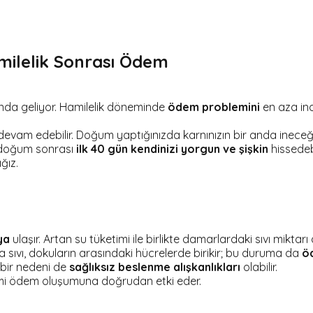
milelik Sonrası Ödem
ında geliyor. Hamilelik döneminde
ödem problemini
en aza ind
 edebilir. Doğum yaptığınızda karnınızın bir anda ineceğini v
k doğum sonrası
ilk 40 gün kendinizi yorgun ve şişkin
hissedebi
ğız.
ya
ulaşır. Artan su tüketimi ile birlikte damarlardaki sıvı mikt
 sıvı, dokuların arasındaki hücrelerde birikir; bu duruma da
ö
bir nedeni de
sağlıksız beslenme
alışkanlıkları
olabilir.
timi ödem oluşumuna doğrudan etki eder.