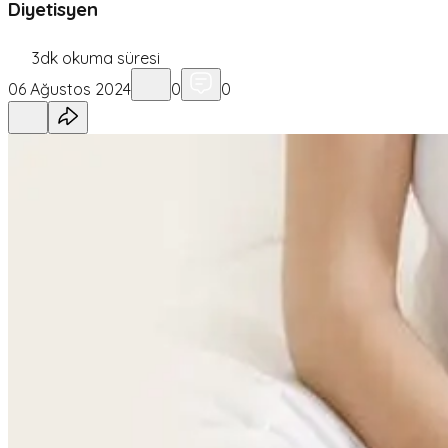
Diyetisyen
3
dk okuma süresi
06 Ağustos 2024
0
0