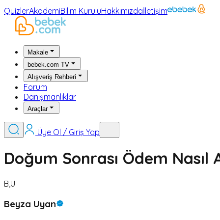
Quizler
Akademi
Bilim Kurulu
Hakkımızda
İletişim
Makale
bebek.com TV
Alışveriş Rehberi
Forum
Danışmanlıklar
Araçlar
Üye Ol / Giriş Yap
Doğum Sonrası Ödem Nasıl At
B,U
Beyza Uyan