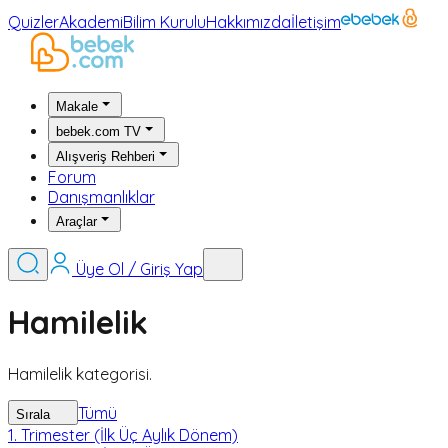
Quizler
Akademi
Bilim Kurulu
Hakkımızda
İletişim
Makale
bebek.com TV
Alışveriş Rehberi
Forum
Danışmanlıklar
Araçlar
Üye Ol / Giriş Yap
Hamilelik
Hamilelik kategorisi.
Tümü
Sırala
1. Trimester (İlk Üç Aylık Dönem)