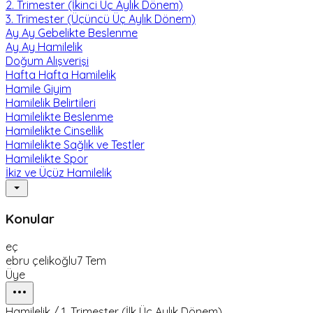
2. Trimester (İkinci Üç Aylık Dönem)
3. Trimester (Üçüncü Üç Aylık Dönem)
Ay Ay Gebelikte Beslenme
Ay Ay Hamilelik
Doğum Alışverişi
Hafta Hafta Hamilelik
Hamile Giyim
Hamilelik Belirtileri
Hamilelikte Beslenme
Hamilelikte Cinsellik
Hamilelikte Sağlık ve Testler
Hamilelikte Spor
İkiz ve Üçüz Hamilelik
Konular
eç
ebru çelikoğlu
7 Tem
Üye
Hamilelik / 1. Trimester (İlk Üç Aylık Dönem)