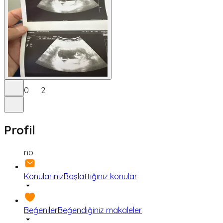
0
2
Profil
no
Konularınız
Başlattığınız konular
Beğeniler
Beğendiğiniz makaleler