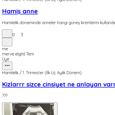
Hamiş anne
Hamilelik döneminde anneler hangi güneş kremlerini kullandı
0
3
me
merve elgit
6 Tem
Üye
Hamilelik / 1. Trimester (İlk Üç Aylık Dönem)
Kizlarrr sizce cinsiyet ne anlayan var
???