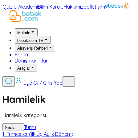
Quizler
Akademi
Bilim Kurulu
Hakkımızda
İletişim
Makale
bebek.com TV
Alışveriş Rehberi
Forum
Danışmanlıklar
Araçlar
Üye Ol / Giriş Yap
Hamilelik
Hamilelik kategorisi.
Tümü
Sırala
1. Trimester (İlk Üç Aylık Dönem)