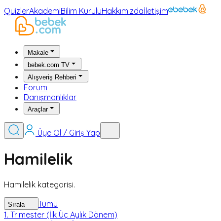
Quizler
Akademi
Bilim Kurulu
Hakkımızda
İletişim
Makale
bebek.com TV
Alışveriş Rehberi
Forum
Danışmanlıklar
Araçlar
Üye Ol / Giriş Yap
Hamilelik
Hamilelik kategorisi.
Tümü
Sırala
1. Trimester (İlk Üç Aylık Dönem)