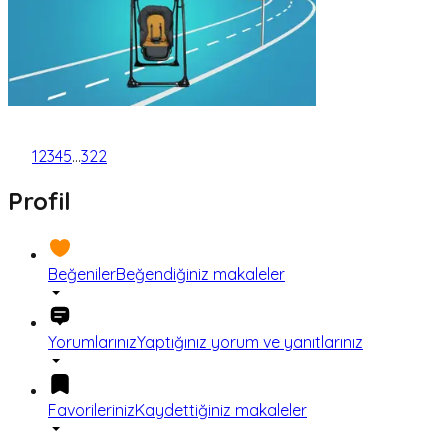
1
2
3
4
5
...
322
Profil
Beğeniler
Beğendiğiniz makaleler
Yorumlarınız
Yaptığınız yorum ve yanıtlarınız
Favorileriniz
Kaydettiğiniz makaleler