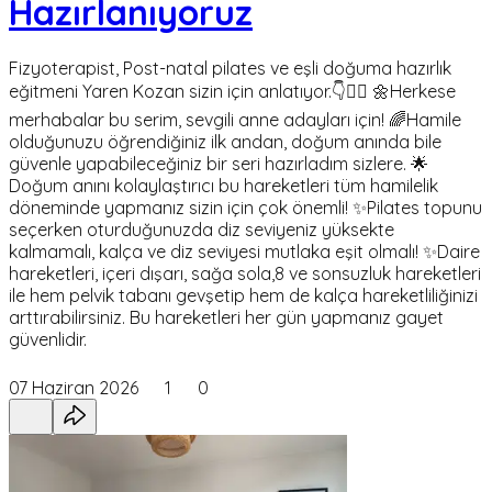
Hazırlanıyoruz
Fizyoterapist, Post-natal pilates ve eşli doğuma hazırlık
eğitmeni Yaren Kozan sizin için anlatıyor.👇🧘‍♀️ 🌼Herkese
merhabalar bu serim, sevgili anne adayları için! 🌈Hamile
olduğunuzu öğrendiğiniz ilk andan, doğum anında bile
güvenle yapabileceğiniz bir seri hazırladım sizlere. 🌟
Doğum anını kolaylaştırıcı bu hareketleri tüm hamilelik
döneminde yapmanız sizin için çok önemli! ✨Pilates topunu
seçerken oturduğunuzda diz seviyeniz yüksekte
kalmamalı, kalça ve diz seviyesi mutlaka eşit olmalı! ✨Daire
hareketleri, içeri dışarı, sağa sola,8 ve sonsuzluk hareketleri
ile hem pelvik tabanı gevşetip hem de kalça hareketliliğinizi
arttırabilirsiniz. Bu hareketleri her gün yapmanız gayet
güvenlidir.
07 Haziran 2026
1
0