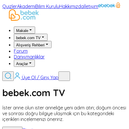
Quizler
Akademi
Bilim Kurulu
Hakkımızda
İletişim
Makale
bebek.com TV
Alışveriş Rehberi
Forum
Danışmanlıklar
Araçlar
Üye Ol / Giriş Yap
bebek.com TV
İster anne olun ister anneliğe yeni adım atın; doğum öncesi
ve sonrası doğru bilgiye ulaşmak için bu kategorideki
içerikleri incelemenizi öneririz.