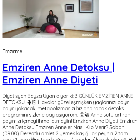
Emzirme
Emziren Anne Detoksu |
Emziren Anne Diyeti
Diyetisyen Beyza Uyan diyor ki: 3 GÜNLÜK EMZİREN ANNE
DETOKSU! 🤱🏻 Havalar güzelleşmişken yağlarınızı cayır
cayır yakacak, metabolizmanızı hızlandıracak detoks
programını sizlerle paylaşıyorum. 🤩🚀 Anne sütü artıran
çayımızı içmeyi ihmal etmeyiin! Emziren Anne Diyeti Emziren
Anne Detoksu Emziren Anneler Nasıl Kilo Verir? Sabah:
(09.00) Dereotlu omlet 2 yemek kaşığı lor peyniri 2 tam
ceviz 1 ince dilim tam buğday / çavdar / kepek ekmeği Bol