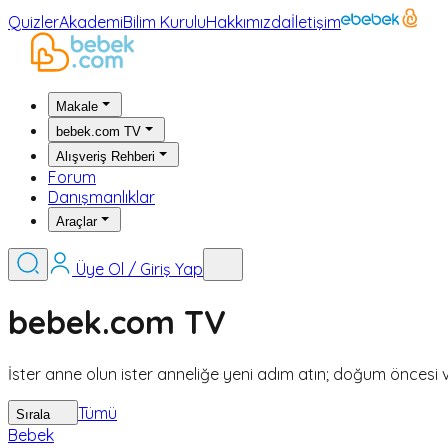
Quizler
Akademi
Bilim Kurulu
Hakkımızda
İletişim
Makale
bebek.com TV
Alışveriş Rehberi
Forum
Danışmanlıklar
Araçlar
Üye Ol / Giriş Yap
bebek.com TV
İster anne olun ister anneliğe yeni adım atın; doğum öncesi ve
Tümü
Sırala
Bebek