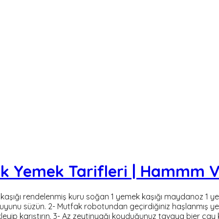
bek Yemek Tarifleri | Hammm V
 kaşığı rendelenmiş kuru soğan 1 yemek kaşığı maydanoz 1 ye
e suyunu süzün. 2- Mutfak robotundan geçirdiğiniz haşlanmış y
p karıştırın. 3- Az zeytinyağı koyduğunuz tavaya bier çay kaşığ