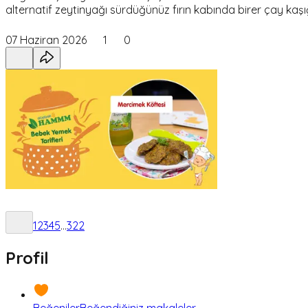
alternatif zeytinyağı sürdüğünüz fırın kabında birer çay kaşı
07 Haziran 2026
1
0
1
2
3
4
5
...
322
Profil
Beğeniler
Beğendiğiniz makaleler