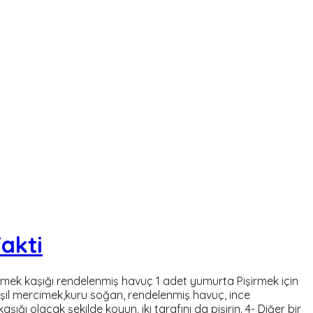
akti
mek kaşığı rendelenmiş havuç 1 adet yumurta Pişirmek için
eşil mercimek,kuru soğan, rendelenmiş havuç, ince
ı olacak şekilde koyun. iki tarafını da pişirin. 4- Diğer bir