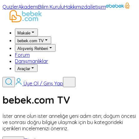
Quizler
Akademi
Bilim Kurulu
Hakkımızda
İletişim
Makale
bebek.com TV
Alışveriş Rehberi
Forum
Danışmanlıklar
Araçlar
Üye Ol / Giriş Yap
bebek.com TV
İster anne olun ister anneliğe yeni adım atın; doğum öncesi
ve sonrası doğru bilgiye ulaşmak için bu kategorideki
içerikleri incelemenizi öneririz.