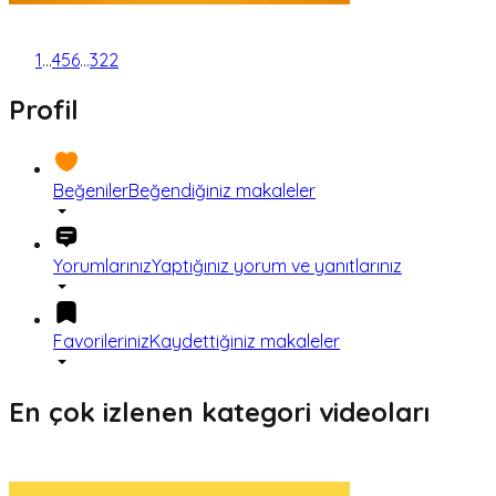
1
...
4
5
6
...
322
Profil
Beğeniler
Beğendiğiniz makaleler
Yorumlarınız
Yaptığınız yorum ve yanıtlarınız
Favorileriniz
Kaydettiğiniz makaleler
En çok izlenen kategori videoları