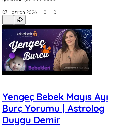
07 Haziran 2026
0
0
Yengeç Bebek Mayıs Ayı
Burç Yorumu | Astrolog
Duygu Demir