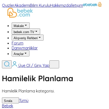
Quizler
Akademi
Bilim Kurulu
Hakkımızda
İletişim
Makale
bebek.com TV
Alışveriş Rehberi
Forum
Danışmanlıklar
Araçlar
Üye Ol / Giriş Yap
Hamilelik Planlama
Hamilelik Planlama kategorisi.
Tümü
Sırala
Bebek