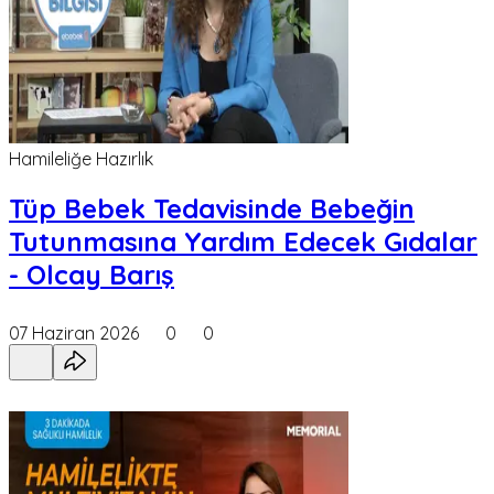
Hamileliğe Hazırlık
Tüp Bebek Tedavisinde Bebeğin
Tutunmasına Yardım Edecek Gıdalar
- Olcay Barış
07 Haziran 2026
0
0