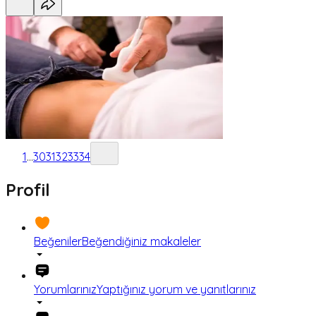
1
...
30
31
32
33
34
Profil
Beğeniler
Beğendiğiniz makaleler
Yorumlarınız
Yaptığınız yorum ve yanıtlarınız