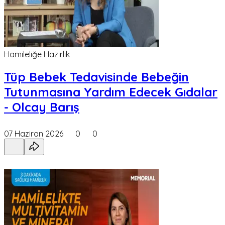
Hamileliğe Hazırlık
Tüp Bebek Tedavisinde Bebeğin
Tutunmasına Yardım Edecek Gıdalar
- Olcay Barış
07 Haziran 2026
0
0