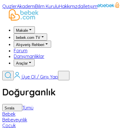
Quizler
Akademi
Bilim Kurulu
Hakkımızda
İletişim
Makale
bebek.com TV
Alışveriş Rehberi
Forum
Danışmanlıklar
Araçlar
Üye Ol / Giriş Yap
Doğurganlık
Tümü
Sırala
Bebek
Bebeveynlik
Çocuk