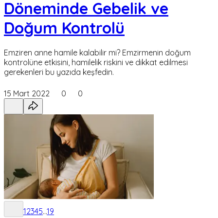
Döneminde Gebelik ve
Doğum Kontrolü
Emziren anne hamile kalabilir mi? Emzirmenin doğum
kontrolüne etkisini, hamilelik riskini ve dikkat edilmesi
gerekenleri bu yazıda keşfedin.
15 Mart 2022
0
0
1
2
3
4
5
...
19