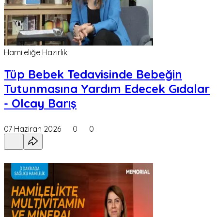
Hamileliğe Hazırlık
Tüp Bebek Tedavisinde Bebeğin
Tutunmasına Yardım Edecek Gıdalar
- Olcay Barış
07 Haziran 2026
0
0