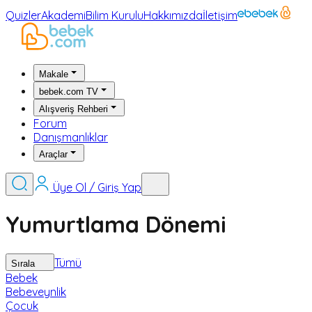
Quizler
Akademi
Bilim Kurulu
Hakkımızda
İletişim
Makale
bebek.com TV
Alışveriş Rehberi
Forum
Danışmanlıklar
Araçlar
Üye Ol / Giriş Yap
Yumurtlama Dönemi
Tümü
Sırala
Bebek
Bebeveynlik
Çocuk