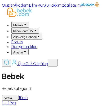
Quizler
Akademi
Bilim Kurulu
Hakkımızda
İletişim
Makale
bebek.com TV
Alışveriş Rehberi
Forum
Danışmanlıklar
Araçlar
Üye Ol / Giriş Yap
Bebek
Bebek kategorisi
Tümü
Sırala
1 – 2 Yaş