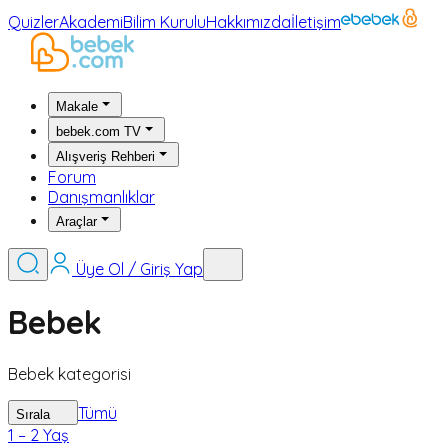
Quizler
Akademi
Bilim Kurulu
Hakkımızda
İletişim
Makale
bebek.com TV
Alışveriş Rehberi
Forum
Danışmanlıklar
Araçlar
Üye Ol / Giriş Yap
Bebek
Bebek kategorisi
Tümü
Sırala
1 – 2 Yaş