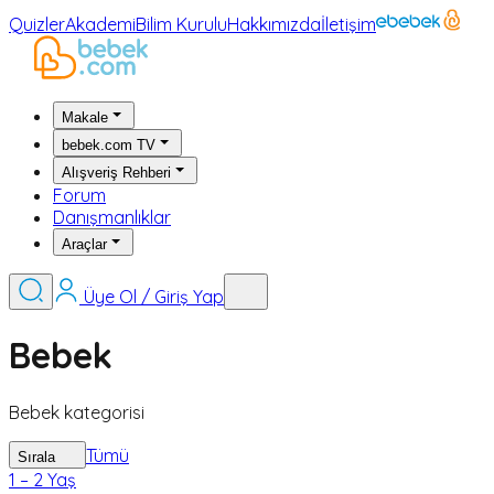
Quizler
Akademi
Bilim Kurulu
Hakkımızda
İletişim
Makale
bebek.com TV
Alışveriş Rehberi
Forum
Danışmanlıklar
Araçlar
Üye Ol / Giriş Yap
Bebek
Bebek kategorisi
Tümü
Sırala
1 – 2 Yaş