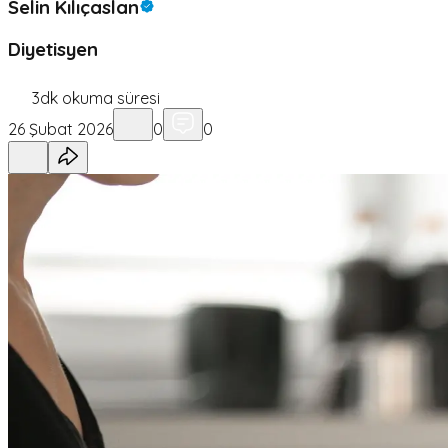
Selin Kılıçaslan
Diyetisyen
3
dk okuma süresi
26 Şubat 2026
0
0