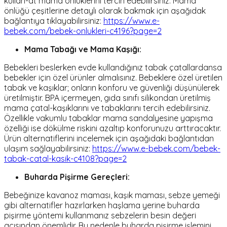
kullan-at mama önlüklerini tercih edebilirsiniz. Mama
önlüğü çeşitlerine detaylı olarak bakmak için aşağıdak
bağlantıya tıklayabilirsiniz:
https://www.e-
bebek.com/bebek-onlukleri-c4196?page=2
Mama Tabağı ve Mama Kaşığı:
Bebekleri beslerken evde kullandığınız tabak çatallardansa
bebekler için özel ürünler almalısınız. Bebeklere özel üretilen
tabak ve kaşıklar; onların konforu ve güvenliği düşünülerek
üretilmiştir. BPA içermeyen, gıda sınıfı silikondan üretilmiş
mama çatal-kaşıklarını ve tabaklarını tercih edebilirsiniz.
Özellikle vakumlu tabaklar mama sandalyesine yapışma
özelliği ise dökülme riskini azaltıp konforunuzu arttıracaktır.
Ürün alternatiflerini incelemek için aşağıdaki bağlantıdan
ulaşım sağlayabilirsiniz:
https://www.e-bebek.com/bebek-
tabak-catal-kasik-c4108?page=2
Buharda Pişirme Gereçleri:
Bebeğinize kavanoz maması, kaşık maması, sebze yemeği
gibi alternatifler hazırlarken haşlama yerine buharda
pişirme yöntemi kullanmanız sebzelerin besin değeri
açısından önemlidir. Bu nedenle buharda pişirme işlemini