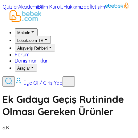
Quizler
Akademi
Bilim Kurulu
Hakkımızda
İletişim
Makale
bebek.com TV
Alışveriş Rehberi
Forum
Danışmanlıklar
Araçlar
Üye Ol / Giriş Yap
Ek Gıdaya Geçiş Rutininde
Olması Gereken Ürünler
S,K