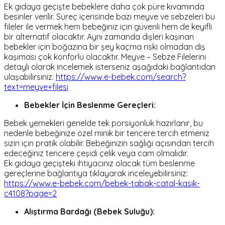
Ek gıdaya geçişte bebeklere daha çok püre kıvamında
besinler verilir. Süreç içerisinde bazı meyve ve sebzeleri bu
fileler ile vermek hem bebeğiniz için güvenli hem de keyifli
bir alternatif olacaktır. Aynı zamanda dişleri kaşınan
bebekler için boğazına bir şey kaçma riski olmadan diş
kaşıması çok konforlu olacaktır. Meyve – Sebze Filelerini
detaylı olarak incelemek isterseniz aşağıdaki bağlantıdan
ulaşabilirsiniz:
https://www.e-bebek.com/search?
text=meyve+filesi
Bebekler İçin Beslenme Gereçleri:
Bebek yemekleri genelde tek porsiyonluk hazırlanır, bu
nedenle bebeğinize özel minik bir tencere tercih etmeniz
sizin için pratik olabilir. Bebeğinizin sağlığı açısından tercih
edeceğiniz tencere çeşidi çelik veya cam olmalıdır.
Ek gıdaya geçişteki ihtiyacınız olacak tüm beslenme
gereçlerine bağlantıya tıklayarak inceleyebilirsiniz:
https://www.e-bebek.com/bebek-tabak-catal-kasik-
c4108?page=2
Alıştırma Bardağı (Bebek Suluğu):