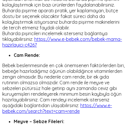
kolaylaştırmak için bazı ürünlerden faydalanabilirsiniz.
Buharda pişirme aparatı pratik, yer kaplamayan, bütçe
dostu bir seçenek olacaktır fakat süreci daha da
kolaylaştırmak istiyorsanız buharda pişirme makinelerini
de tercih etmeniz faydalı olabilir.
Buharda pişiricileri incelemek isterseniz bağlantıya
tıklayabilirsiniz:
https://www.e-bebek.com/bebek-mama-
hazirlayici-c4267
Cam Rende:
Bebek beslenmesinde en çok önemsenen faktörlerden biri,
bebeğe hazırladığımız öğünün olabildiğince vitaminlerden
zengin olmasıdır. Bu nedenle cam rende, bir ek gıda
rutininin olmazsa olmazıdır. Cam rende ile meyve ve
sebzeleri pütürsüz hale getirip aynı zamanda ceviz gibi
kuruyemişleri rendeleyerek minimum besin kaybıyla öğün
hazırlayabilirsiniz. Cam rendeyi incelemek isterseniz
aşağıdaki bağlantıdan ulaşabilirsiniz:
https://www.e-
bebek.com/search?text=cam+rende
Meyve – Sebze Fileleri: