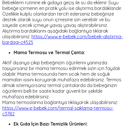
Bebeklerin rutinine ek gıdaya geçiş ile su da eklenir. Suyu
bebeğe içirmenin en pratik yolu ise alıştırma bardaklarıdır.
Özellikle kulplu olanlardan tercih ederseniz bebeğinize
destek olarak suyu onun içmesine izin verebilir ve bu
sayede içecek içmeye yavaş yavaş alıştırabilirsiniz.
Alıştırma bardaklarını aşağıdaki bağlantıya tıklarak
ulaşabilirsiniz:
https://www.e-bebek.com/bebek-alistirma-
bardagi-c4525
Mama Termosu ve Termal Çanta:
Aktif dışarıya çıkıp bebeğinizin öğünlerini yanınızda
taşıyorsanız bir mama termosu edinmek sizin için faydalı
olabilir. Mama termosunda hem sıcak hem de soğuk
mamaları ısısını koruyarak muhafaza edebilirsiniz. Termos
almak istemiyorsanız termal çantalarda da bebeğinizin
öğünlerini belli bir saate kadar güvenli bir şekilde
muhafaza edebilirsiniz.
Mama termoslarına bağlantıya tıklayarak ulaşabilirsiniz:
https://www.e-bebek.com/termal-saklama-termosu-
c3782
Ek Gıda İçin Bazı Temizlik Ürünleri: