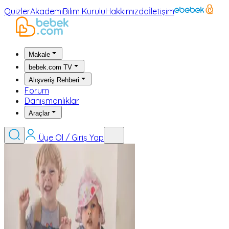
Quizler
Akademi
Bilim Kurulu
Hakkımızda
İletişim
Makale
bebek.com TV
Alışveriş Rehberi
Forum
Danışmanlıklar
Araçlar
Üye Ol / Giriş Yap