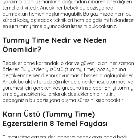
yardımcı olan, uzmanların doğumdan itibaren önerdiği en
temel aktivitedir. Ancak her bebek bu pozisyonda
durmaktan hemen hoşlanmayabilir. Bu yazımızda hem bu
süreci kolaylaştıracak teknikleri hem de gelişimi hızlandıran
en iyi tummy time oyuncakları listesini bulacaksınız.
Tummy Time Nedir ve Neden
Önemlidir?
Bebekler anne karnındaki o dar ve güvenli alanı her zaman
özlerler. Bu yüzden yüzüstü (tummy time) pozisyonuna
geçtiklerinde kendilerini savunmasız hissedip ağlayabilirler.
Ancak bu aktivite, bebeğin ileride emeklemesi, oturması ve
yürümesi için gereken kas grubunu inşa eder. En iyi tummy
time oyuncakları kullanılarak desteklenen bir rutin,
bebeğinizin bu pozisyona alışma süresini kısaltacaktır.
Karın Üstü (Tummy Time)
Egzersizlerin 8 Temel Faydası
Tummy time egzersizleri anne ve bebek arasındaki bağı