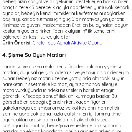
bebeğinizin sosyal ve dil gelişimini destekleyen harika birer
araçtır. Yere 45 derecelik açıyla sabitlenen yumuşak kenarlı
aynalar, bebeğin kendi mimiklerini keşfetmesini sağlarken
başını yukarıda tutması için güçlü bir motivasyon yaratır.
Kırılmaz ve güvenli malzemeden üretilen bu aynalar, boyun
kaslarını güçlendirirken "benlik algısının" ilk temellerini
eğlenceli bir keşif süreciyle atar.
Ürün Önerisi
:
Circle Toys Aynalı Aktivite Oyunu
4. Şişme Su Oyun Matları
İçinde su ve yüzen renkli deniz figürleri bulunan şişme su
matları, duyusal gelişimi adeta zirveye taşıyan bir deneyim
sunar. Bebeğiniz matın üzerine yattığında altındaki suyun
hareketini hissetmekle kalmaz, aynı zamanda elleriyle
mata vurduğunda içindeki nesnelerin hareket ettiğini
görerek ilk "sebep-sonuç" ilişkisini kurmaya başlar. Bu
görsel şölen bebeği eğlendirirken, kaçan figürleri
yakalamaya çalışması omuz ve kol kaslarını normal bir
zemine göre çok daha fazla çalıştırır. En iyi tummy time
oyuncakları arasında en dinamik fiziksel aktiviteyi
sağlayan bu matlar, bebeğinizi emekleme pozisyonuna
hazırlayan el-göz koordinasyonunu güçlendirirken aynı