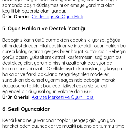
zamanda başın düzleşmesini önlemeye yardımcı olan
keyifli bir egzersiz alanı yaratır.
Ürün Önerisi:
Circle Toys Su Oyun Matı
5. Oyun Halıları ve Destek Yastığı
Bebeğiniz karın üstü durmaktan çabuk sıkılıyorsa, göğüs
altını destekleyen hilal yastıklar ve interaktif oyun halıları bu
süreci kolaylaştıran gerçek birer hayat kurtarıcıdır. Bebeğin
görüş açısını yükselterek etrafı keşfetmesini sağlayan bu
destekleyiciler, yorulma hissini azaltarak pozisyonda
kalma süresini uzatır. Özellikle hışırtılı kumaşlar, diş kaşıyıcı
halkalar ve farklı dokularla zenginleştirilen modeller,
sundukları dokunsal uyarım sayesinde bebeğin merak
duygusunu tetikler; böylece fiziksel egzersiz süreci
eğlenceli bir duyusal oyun vaktine dönüşür.
Ürün Önerisi:
Aktivite Merkezi ve Oyun Halısı
6. Sesli Oyuncaklar
Kendi kendine yuvarlanan toplar, yengeç gibi yan yan
hareket eden oyuncaklar ve müzikli piyanolar; tummy time