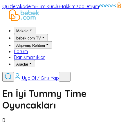
Quizler
Akademi
Bilim Kurulu
Hakkımızda
İletişim
Makale
bebek.com TV
Alışveriş Rehberi
Forum
Danışmanlıklar
Araçlar
Üye Ol / Giriş Yap
En İyi Tummy Time
Oyuncakları
B