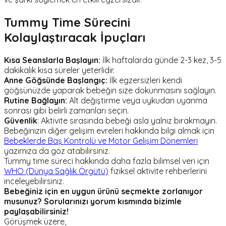
Tummy Time Sürecini
Kolaylaştıracak İpuçları
Kısa Seanslarla Başlayın:
İlk haftalarda günde 2-3 kez, 3-5
dakikalık kısa süreler yeterlidir.
Anne Göğsünde Başlangıç:
İlk egzersizleri kendi
göğsünüzde yaparak bebeğin size dokunmasını sağlayın.
Rutine Bağlayın:
Alt değiştirme veya uykudan uyanma
sonrası gibi belirli zamanları seçin.
Güvenlik
: Aktivite sırasında bebeği asla yalnız bırakmayın.
Bebeğinizin diğer gelişim evreleri hakkında bilgi almak için
Bebeklerde Baş Kontrolü ve Motor Gelişim Dönemleri
yazımıza da göz atabilirsiniz.
Tummy time süreci hakkında daha fazla bilimsel veri için
WHO (Dünya Sağlık Örgütü)
fiziksel aktivite rehberlerini
inceleyebilirsiniz.
Bebeğiniz için en uygun ürünü seçmekte zorlanıyor
musunuz? Sorularınızı yorum kısmında bizimle
paylaşabilirsiniz!
Görüşmek üzere,