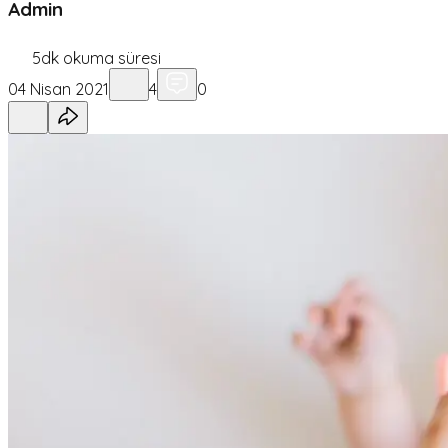
Admin
5
dk okuma süresi
04 Nisan 2021
4
0