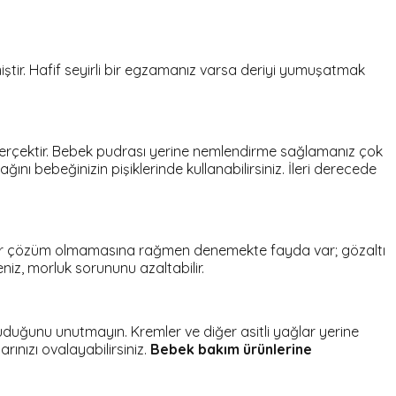
ştir. Hafif seyirli bir egzamanız varsa deriyi yumuşatmak
 gerçektir. Bebek pudrası yerine nemlendirme sağlamanız çok
ı bebeğinizin pişiklerinde kullanabilirsiniz. İleri derecede
in bir çözüm olmamasına rağmen denemekte fayda var; gözaltı
z, morluk sorununu azaltabilir.
kuruduğunu unutmayın. Kremler ve diğer asitli yağlar yerine
rınızı ovalayabilirsiniz.
Bebek bakım ürünlerine