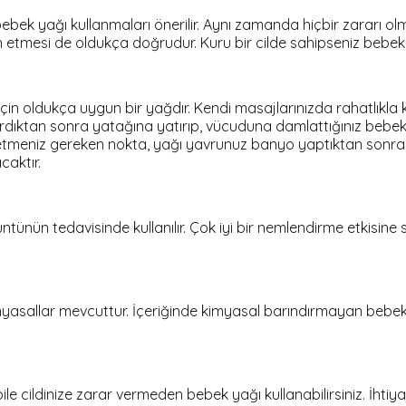
ebek yağı kullanmaları önerilir. Aynı zamanda hiçbir zararı ol
rcih etmesi de oldukça doğrudur. Kuru bir cilde sahipseniz bebek
r için oldukça uygun bir yağdır. Kendi masajlarınızda rahatlıkla
aptırdıktan sonra yatağına yatırıp, vücuduna damlattığınız be
t etmeniz gereken nokta, yağı yavrunuz banyo yaptıktan sonr
caktır.
ntünün tedavisinde kullanılır. Çok iyi bir nemlendirme etkisin
sallar mevcuttur. İçeriğinde kimyasal barındırmayan bebek yağın
 bile cildinize zarar vermeden bebek yağı kullanabilirsiniz. İh