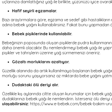
uçlarınıza damlattığınız yağ ile birlikte, yüzünüzü iyice ovara
Hafif seyirli egzamalar.
Bazı araştırmalara göre, egzama ve sedef gibi hastalıkların
adına bebek yağını kullanabilirsiniz. Fakat bunu yapmadan
Bebek pişiklerinde kullanılabilir.
Bebeğinizin poposunda oluşan pişiklerde pudra kullanmanın u
daha önemli olacaktır. Bu nemlendirmeyi bebek yağı ile yapman
pişikler ve tahrişlerin üzerine yağ sürmemenizi öneririz.
Gözaltı morluklarını azaltıyor.
Güzellik alanında da artık kullanılmaya başlanan bebek yağı
morluğu sorunu yaşıyorsanız az miktarda bebe yağını yatma
Dudaktaki ölü deriyi alır.
Özellikle kış aylarında ciltte oluşan kurumalar için bebek yağ
dudaklarınızı bebek yağı ile nemlendirin. İsterseniz ölü deriyi
ulaşabilirsiniz:
https://www.e-bebek.com/bebek-bakim-urun