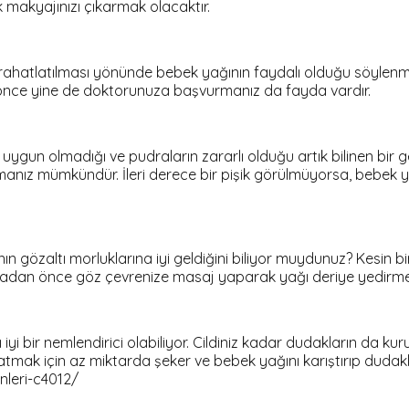
k makyajınızı çıkarmak olacaktır.
 rahatlatılması yönünde bebek yağının faydalı olduğu söylenmi
 önce yine de doktorunuza başvurmanız da fayda vardır.
ygun olmadığı ve pudraların zararlı olduğu artık bilinen bir
ız mümkündür. İleri derece bir pişik görülmüyorsa, bebek yağın
nın gözaltı morluklarına iyi geldiğini biliyor muydunuz? Kes
dan önce göz çevrenize masaj yaparak yağı deriye yedirmeni
ı iyi bir nemlendirici olabiliyor. Cildiniz kadar dudakların da 
 atmak için az miktarda şeker ve bebek yağını karıştırıp dudakla
leri-c4012/