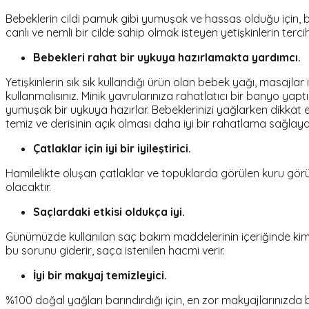
Bebeklerin cildi pamuk gibi yumuşak ve hassas olduğu için, b
canlı ve nemli bir cilde sahip olmak isteyen yetişkinlerin te
Bebekleri rahat bir uykuya hazırlamakta yardımcı.
Yetişkinlerin sık sık kullandığı ürün olan bebek yağı, masajla
kullanmalısınız. Minik yavrularınıza rahatlatıcı bir banyo y
yumuşak bir uykuya hazırlar. Bebeklerinizi yağlarken dikka
temiz ve derisinin açık olması daha iyi bir rahatlama sağlaya
Çatlaklar için iyi bir iyileştirici.
Hamilelikte oluşan çatlaklar ve topuklarda görülen kuru görü
olacaktır.
Saçlardaki etkisi oldukça iyi.
Günümüzde kullanılan saç bakım maddelerinin içeriğinde kimya
bu sorunu giderir, saça istenilen hacmi verir.
İyi bir makyaj temizleyici.
%100 doğal yağları barındırdığı için, en zor makyajlarınızda